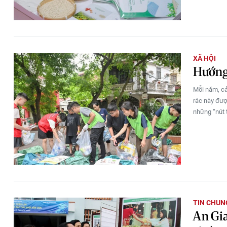
XÃ HỘI
Hướng 
Mỗi năm, cả
rác này đư
những “nút t
TIN CHUN
An Gia