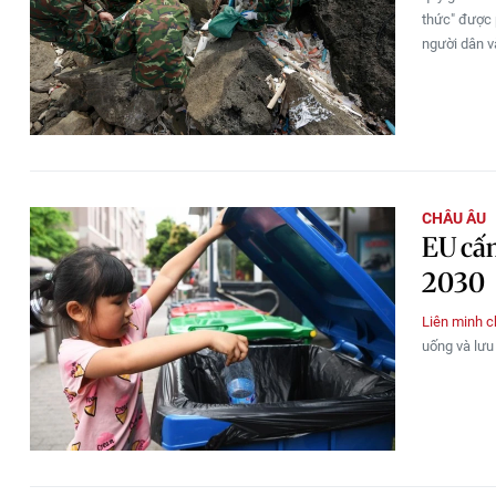
thức" được 
người dân v
CHÂU ÂU
EU cấm
2030
Liên minh 
uống và lưu