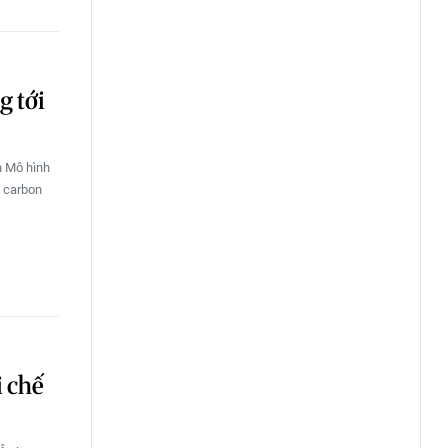
g tới
n Mô hình
à carbon
i chế