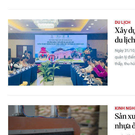
DU LỊCH
Xây dự
du lịc
Ngày 31/10,
quản lý điể
thấp, thu h
KINH NGH
Sản xu
nhựa 