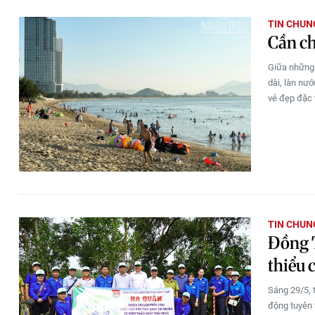
TIN CHUN
Cần ch
Giữa những 
dài, làn nư
vẻ đẹp đặc 
TIN CHUN
Đồng T
thiểu 
Sáng 29/5, 
động tuyên 