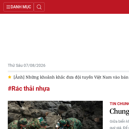
DANH MỤC
Thứ Sáu 07/08/2026
26
[Ảnh] Những khoảnh khắc đưa đội tuyển Việt Nam vào bá
#Rác thải nhựa
TIN CHUN
Chung 
Giữa biển k
quý giá. Để 