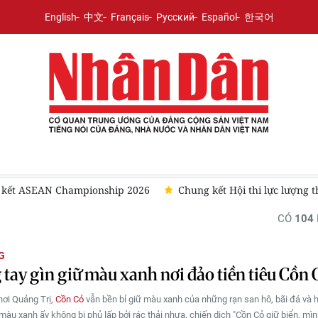
English
中文
Français
Русский
Español
한국어
n kết ASEAN Championship 2026
Chung kết Hội thi lực lượng t
CÓ
104
G
tay gìn giữ màu xanh nơi đảo tiền tiêu Cồn 
hơi Quảng Trị,
Cồn Cỏ
vẫn bền bỉ giữ màu xanh của những rạn san hô, bãi đá và h
màu xanh ấy không bị phủ lấp bởi rác thải nhựa, chiến dịch "Cồn Cỏ giữ biển, mìn