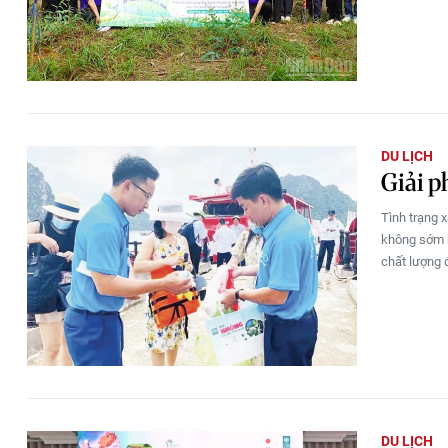
DU LỊCH
Giải p
Tình trạng 
không sớm k
chất lượng 
DU LỊCH