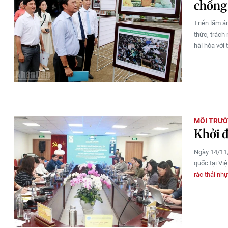
chống
Triển lãm ả
thức, trách
hài hòa với 
MÔI TRƯ
Khởi đ
Ngày 14/11,
quốc tại Vi
rác thải nh