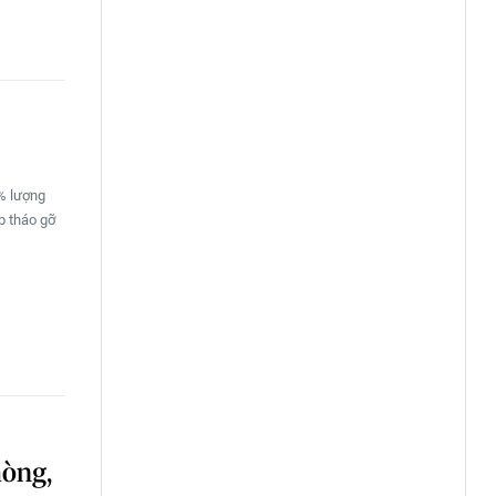
7% lượng
p tháo gỡ
hòng,