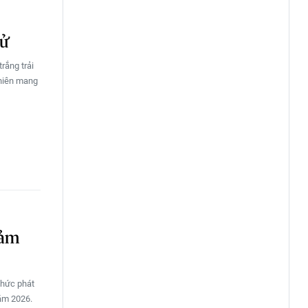
hử
trắng trải
nhiên mang
iảm
chức phát
năm 2026.