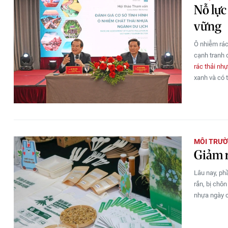
Nỗ lực
vững
Ô nhiễm rác
cạnh tranh 
rác thải nh
xanh và có 
MÔI TRƯ
Giảm r
Lâu nay, phầ
rắn, bị chôn
nhựa ngày c