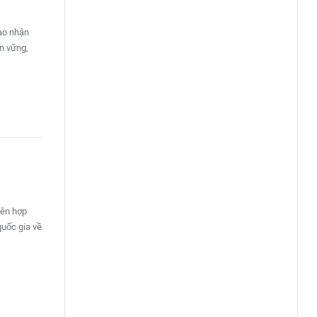
ao nhận
n vững,
iên hợp
quốc gia về