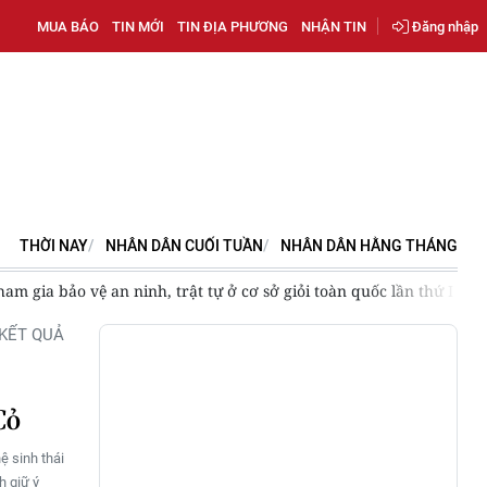
MUA BÁO
TIN MỚI
TIN ĐỊA PHƯƠNG
NHẬN TIN
Đăng nhập
THỜI NAY
NHÂN DÂN CUỐI TUẦN
NHÂN DÂN HẰNG THÁNG
ham gia bảo vệ an ninh, trật tự ở cơ sở giỏi toàn quốc lần thứ I
KẾT QUẢ
Cỏ
ệ sinh thái
h giữ ý