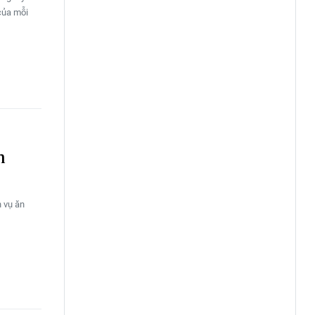
của mỗi
m
h vụ ăn