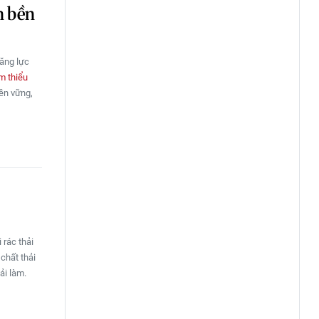
n bền
năng lực
m thiểu
bền vững,
 rác thải
 chất thải
ải làm.