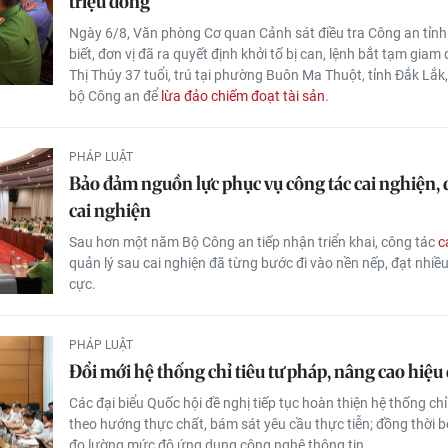
triệu đồng
Ngày 6/8, Văn phòng Cơ quan Cảnh sát điều tra Công an tỉnh
biết, đơn vị đã ra quyết định khởi tố bị can, lệnh bắt tạm giam
Thị Thúy 37 tuổi, trú tại phường Buôn Ma Thuột, tỉnh Đắk Lắk
bộ Công an để
lừa đảo chiếm đoạt tài sản
.
PHÁP LUẬT
Bảo đảm nguồn lực phục vụ công tác cai nghiện, 
cai nghiện
Sau hơn một năm Bộ Công an tiếp nhận triển khai, công tác
c
quản lý sau cai nghiện đã từng bước đi vào nền nếp, đạt nhiều
cực.
PHÁP LUẬT
Đổi mới hệ thống chỉ tiêu tư pháp, nâng cao hiệu
Các đại biểu Quốc hội đề nghị tiếp tục hoàn thiện hệ thống chỉ
theo hướng thực chất, bám sát yêu cầu thực tiễn; đồng thời b
đo lường mức độ ứng dụng công nghệ thông tin.