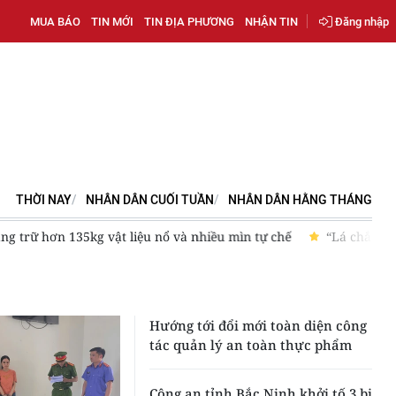
MUA BÁO
TIN MỚI
TIN ĐỊA PHƯƠNG
NHẬN TIN
Đăng nhập
THỜI NAY
NHÂN DÂN CUỐI TUẦN
NHÂN DÂN HẰNG THÁNG
135kg vật liệu nổ và nhiều mìn tự chế
“Lá chắn” bảo vệ thanh
Hướng tới đổi mới toàn diện công
tác quản lý an toàn thực phẩm
Công an tỉnh Bắc Ninh khởi tố 3 bị