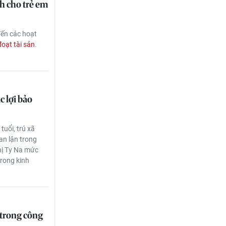
h cho trẻ em
đến các hoạt
oạt tài sản
.
c lợi bảo
tuổi, trú xã
an lận trong
Thị Ty Na mức
trong kinh
 trong công