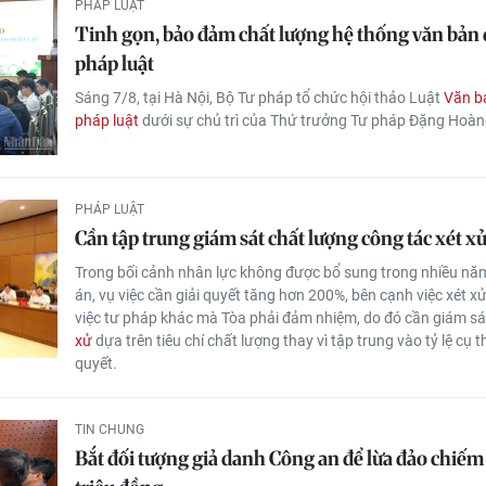
PHÁP LUẬT
Tinh gọn, bảo đảm chất lượng hệ thống văn bả
pháp luật
Sáng 7/8, tại Hà Nội, Bộ Tư pháp tổ chức hội thảo Luật
Văn b
pháp luật
dưới sự chủ trì của Thứ trưởng Tư pháp Đặng Hoà
PHÁP LUẬT
Cần tập trung giám sát chất lượng công tác xét x
Trong bối cảnh nhân lực không được bổ sung trong nhiều năm
án, vụ việc cần giải quyết tăng hơn 200%, bên cạnh việc xét xử
việc tư pháp khác mà Tòa phải đảm nhiệm, do đó cần giám sá
xử
dựa trên tiêu chí chất lượng thay vì tập trung vào tỷ lệ cụ t
quyết.
TIN CHUNG
Bắt đối tượng giả danh Công an để lừa đảo chiế