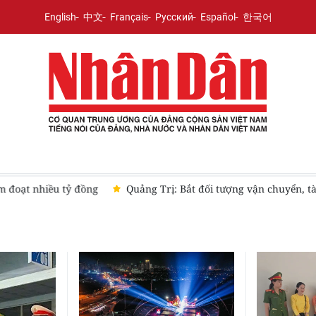
English
中文
Français
Русский
Español
한국어
u tỷ đồng
Quảng Trị: Bắt đối tượng vận chuyển, tàng trữ hơn 