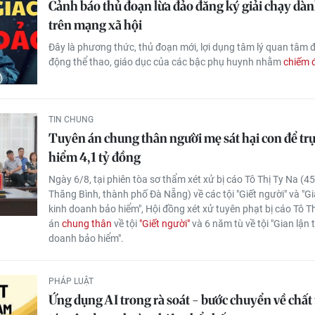
Cảnh báo thủ đoạn lừa đảo đăng ký giải chạy dàn
trên mạng xã hội
Đây là phương thức, thủ đoạn mới, lợi dụng tâm lý quan tâm 
động thể thao, giáo dục của các bậc phụ huynh nhằm
chiếm đ
TIN CHUNG
Tuyên án chung thân người mẹ sát hại con để trụ
hiểm 4,1 tỷ đồng
Ngày 6/8, tại phiên tòa sơ thẩm xét xử bị cáo Tô Thị Ty Na (45 
Thăng Bình, thành phố Đà Nẵng) về các tội "Giết người" và "Gi
kinh doanh bảo hiểm", Hội đồng xét xử tuyên phạt bị cáo Tô 
án
chung thân
về tội
"Giết người"
và 6 năm tù về tội "Gian lận 
doanh bảo hiểm".
PHÁP LUẬT
Ứng dụng AI trong rà soát - bước chuyển về chất