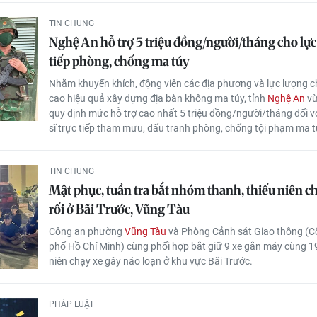
TIN CHUNG
Nghệ An hỗ trợ 5 triệu đồng/người/tháng cho lực
tiếp phòng, chống ma túy
Nhằm khuyến khích, động viên các địa phương và lực lượng 
cao hiệu quả xây dựng địa bàn không ma túy, tỉnh
Nghệ An
vừ
quy định mức hỗ trợ cao nhất 5 triệu đồng/người/tháng đối vớ
sĩ trực tiếp tham mưu, đấu tranh phòng, chống tội phạm ma t
TIN CHUNG
Mật phục, tuần tra bắt nhóm thanh, thiếu niên c
rối ở Bãi Trước, Vũng Tàu
Công an phường
Vũng Tàu
và Phòng Cảnh sát Giao thông (
phố Hồ Chí Minh) cùng phối hợp bắt giữ 9 xe gắn máy cùng 19
niên chạy xe gây náo loạn ở khu vực Bãi Trước.
PHÁP LUẬT