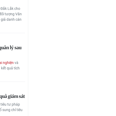
 Đắk Lắk cho
 đối tượng Văn
, giả danh cán
quản lý sau
ai nghiện
và
 kết quả tích
 quả giám sát
 tiêu tư pháp
ổ sung chỉ tiêu