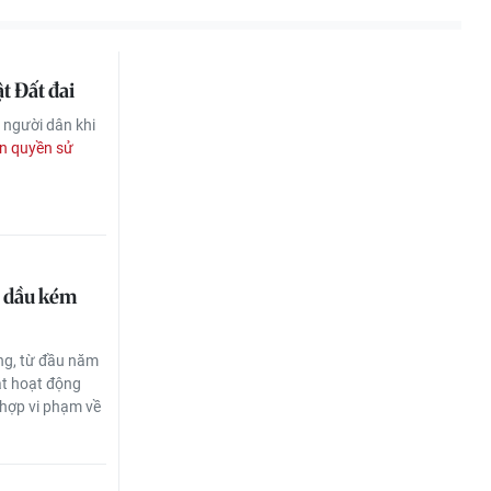
t Đất đai
 người dân khi
n quyền sử
g dầu kém
ong, từ đầu năm
át hoạt động
 hợp vi phạm về