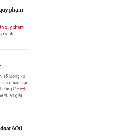
n quy phạm
ản quy phạm
ng Oanh.
ử
, số lượng vụ
 còn nhiều loại
t công tác
xét
hể vụ án giải
m đoạt 400