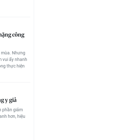
 nặng công
ng mùa. Nhưng
m vui ấy nhanh
ông thực hiện
g y giả
nh phần giảm
anh hơn, hiệu