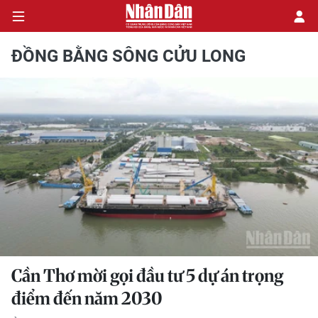
ĐỒNG BẰNG SÔNG CỬU LONG
CHÍNH TRỊ
KINH TẾ
VĂN HÓA
XÃ HỘI
PHÁP LUẬT
DU LỊCH
Cần Thơ mời gọi đầu tư 5 dự án trọng
điểm đến năm 2030
THẾ GIỚI