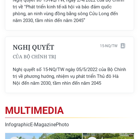
Nghị quyết số 13-NQ/TW, ngày 2/4/2022 của Bộ Chính
trị về "Phát triển kinh tế-xã hội và bảo đảm quốc
CHUYÊN ĐỀ
phòng, an ninh vùng đồng bằng sông Cửu Long đến
năm 2030, tầm nhìn đến năm 2045”
CÁC CHUYÊN TRANG
NGHỊ QUYẾT
15-NQ/TW
VỀ BÁO NHÂN DÂN
CỦA BỘ CHÍNH TRỊ
THỜI NAY
Nghị quyết số 15-NQ/TW ngày 05/5/2022 của Bộ Chính
trị về phương hướng, nhiệm vụ phát triển Thủ đô Hà
NHÂN DÂN CUỐI TUẦN
Nội đến năm 2030, tầm nhìn đến năm 2045
NHÂN DÂN HẰNG THÁNG
MUA BÁO
MULTIMEDIA
ĐỌC BÁO IN
Infographic
E-Magazine
Photo