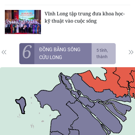
CHƯƠNG TRÌNH OCOP - MỖI XÃ
MỘT SẢN PHẨM
Vĩnh Long tập trung đưa khoa học-
kỹ thuật vào cuộc sống
RADIO
6
MEDIA CENTER
ĐỒNG BẰNG SÔNG
5 tỉnh,
thành
E-Magazine
CỬU LONG
Video
Media Chính trị
Media Kinh tế
Media Văn hóa
Media Xã hội