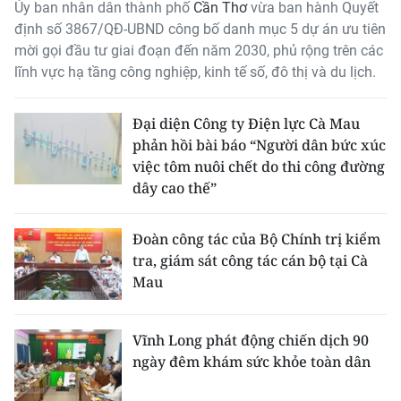
Ủy ban nhân dân thành phố
Cần Thơ
vừa ban hành Quyết
THỂ THAO
định số 3867/QĐ-UBND công bố danh mục 5 dự án ưu tiên
mời gọi đầu tư giai đoạn đến năm 2030, phủ rộng trên các
GIÁO DỤC
lĩnh vực hạ tầng công nghiệp, kinh tế số, đô thị và du lịch.
Y TẾ
Đại diện Công ty Điện lực Cà Mau
phản hồi bài báo “Người dân bức xúc
KHOA HỌC - CÔNG NGHỆ
việc tôm nuôi chết do thi công đường
dây cao thế”
MÔI TRƯỜNG
BẠN ĐỌC
Đoàn công tác của Bộ Chính trị kiểm
tra, giám sát công tác cán bộ tại Cà
KIỂM CHỨNG THÔNG TIN
Mau
TRI THỨC CHUYÊN SÂU
Vĩnh Long phát động chiến dịch 90
ngày đêm khám sức khỏe toàn dân
54 DÂN TỘC VIỆT NAM