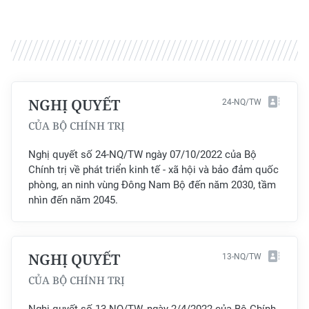
TIN MỚI
TIN ĐỊA PHƯƠNG
Trung du và miền núi phía Bắc
NGHỊ QUYẾT
24-NQ/TW
Đồng bằng sông Hồng
CỦA BỘ CHÍNH TRỊ
Bắc Trung Bộ
Nghị quyết số 24-NQ/TW ngày 07/10/2022 của Bộ
Duyên hải Nam Trung Bộ và Tây
Chính trị về phát triển kinh tế - xã hội và bảo đảm quốc
Nguyên
phòng, an ninh vùng Đông Nam Bộ đến năm 2030, tầm
nhìn đến năm 2045.
Đông Nam Bộ
Đồng bằng sông Cửu Long
NGHỊ QUYẾT
13-NQ/TW
Chuyên trang Hà Nội
CỦA BỘ CHÍNH TRỊ
Chuyên trang TP. Hồ Chí Minh