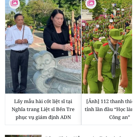
ENGLISH
中文
FRANÇAIS
РУССКИЙ
ESPAÑOL
한국어
Lấy mẫu hài cốt liệt sĩ tại
[Ảnh] 112 thanh thiếu
Nghĩa trang Liệt sĩ Bến Tre
tỉnh lần đầu “Học làm 
phục vụ giám định ADN
Công an”