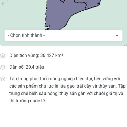
Media Pháp luật
Media Du lịch
Media Thế giới
Media Thể thao
Media Giáo dục
Diện tích vùng: 36.427 km²
Media Y tế
Dân số: 20,4 triệu
Media Khoa học - Công nghệ
Tập trung phát triển nông nghiệp hiện đại, bền vững với
các sản phẩm chủ lực là lúa gạo, trái cây và thủy sản. Tập
Media Môi trường
trung chế biến sâu nông, thủy sản gắn với chuỗi giá trị và
thị trường quốc tế.
Ảnh
Infographic