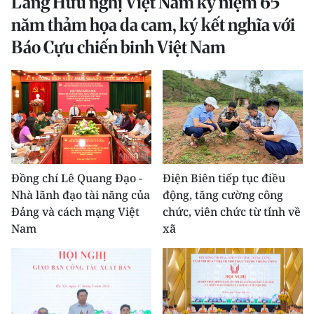
Làng Hữu nghị Việt Nam kỷ niệm 65
THỂ THAO
năm thảm họa da cam, ký kết nghĩa với
Báo Cựu chiến binh Việt Nam
GIÁO DỤC
Y TẾ
KHOA HỌC - CÔNG NGHỆ
MÔI TRƯỜNG
Đồng chí Lê Quang Đạo -
Điện Biên tiếp tục điều
BẠN ĐỌC
Nhà lãnh đạo tài năng của
động, tăng cường công
Đảng và cách mạng Việt
chức, viên chức từ tỉnh về
KIỂM CHỨNG THÔNG TIN
Nam
xã
TRI THỨC CHUYÊN SÂU
54 DÂN TỘC VIỆT NAM