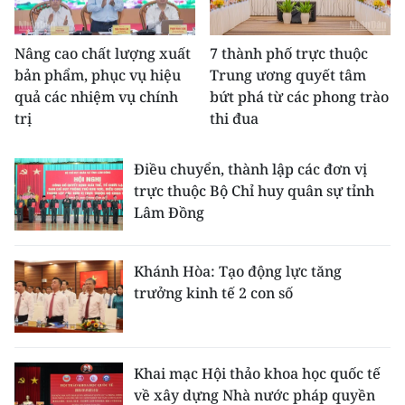
CHƯƠNG TRÌNH OCOP - MỖI XÃ
MỘT SẢN PHẨM
Nâng cao chất lượng xuất
7 thành phố trực thuộc
bản phẩm, phục vụ hiệu
Trung ương quyết tâm
RADIO
quả các nhiệm vụ chính
bứt phá từ các phong trào
trị
thi đua
MEDIA CENTER
Điều chuyển, thành lập các đơn vị
E-Magazine
trực thuộc Bộ Chỉ huy quân sự tỉnh
Lâm Đồng
Video
Media Chính trị
Khánh Hòa: Tạo động lực tăng
trưởng kinh tế 2 con số
Media Kinh tế
Media Văn hóa
Media Xã hội
Khai mạc Hội thảo khoa học quốc tế
về xây dựng Nhà nước pháp quyền