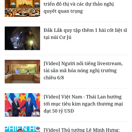
triển đô thị và các dự thảo nghị
quyết quan trọng
CHUYÊN ĐỀ
CÁC CHUYÊN TRANG
Đắk Lắk quy tập thêm 1 hài cốt liệt sĩ
tại núi Cư Jú
VỀ BÁO NHÂN DÂN
THỜI NAY
[Video] Người nổi tiếng livestream,
tài sản mã hóa nóng nghị trường
NHÂN DÂN CUỐI TUẦN
chiều 6/8
NHÂN DÂN HẰNG THÁNG
[Video] Việt Nam - Thái Lan hướng
MUA BÁO
tới mục tiêu kim ngạch thương mại
đạt 50 tỷ USD
ĐỌC BÁO IN
[Video] Thủ tướng Lê Minh Hưng: