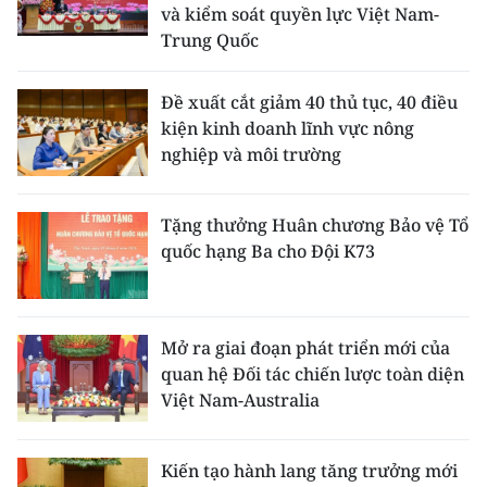
Media Pháp luật
và kiểm soát quyền lực Việt Nam-
Trung Quốc
Media Du lịch
Đề xuất cắt giảm 40 thủ tục, 40 điều
Media Thế giới
kiện kinh doanh lĩnh vực nông
Media Thể thao
nghiệp và môi trường
Media Giáo dục
Tặng thưởng Huân chương Bảo vệ Tổ
Media Y tế
quốc hạng Ba cho Đội K73
Media Khoa học - Công nghệ
Media Môi trường
Mở ra giai đoạn phát triển mới của
quan hệ Đối tác chiến lược toàn diện
Ảnh
Việt Nam-Australia
Infographic
Kiến tạo hành lang tăng trưởng mới