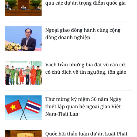
qua các dự án trọng điểm quốc gia
TIN MỚI
TIN ĐỊA PHƯƠNG
Ngoại giao đồng hành cùng cộng
Trung du và miền núi phía Bắc
đồng doanh nghiệp
Đồng bằng sông Hồng
Bắc Trung Bộ
Vạch trần những bịa đặt vô căn cứ,
có chủ đích về tín ngưỡng, tôn giáo
Duyên hải Nam Trung Bộ và Tây
Nguyên
Đông Nam Bộ
Thư mừng kỷ niệm 50 năm Ngày
thiết lập quan hệ ngoại giao Việt
Đồng bằng sông Cửu Long
Nam-Thái Lan
Chuyên trang Hà Nội
Quốc hội thảo luận dự án Luật Phát
Chuyên trang TP. Hồ Chí Minh