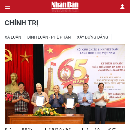
CHÍNH TRỊ
XÃ LUẬN
BÌNH LUẬN - PHÊ PHÁN
XÂY DỰNG ĐẢNG
CHÍNH TRỊ
KINH TẾ
VĂN HÓA
XÃ HỘI
PHÁP LUẬT
DU LỊCH
THẾ GIỚI