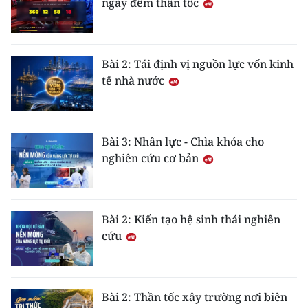
ngày đêm thần tốc
Media Pháp luật
Media Du lịch
Bài 2: Tái định vị nguồn lực vốn kinh
Media Thế giới
tế nhà nước
Media Thể thao
Media Giáo dục
Bài 3: Nhân lực - Chìa khóa cho
Media Y tế
nghiên cứu cơ bản
Media Khoa học - Công nghệ
Media Môi trường
Bài 2: Kiến tạo hệ sinh thái nghiên
cứu
Ảnh
Infographic
Bài 2: Thần tốc xây trường nơi biên