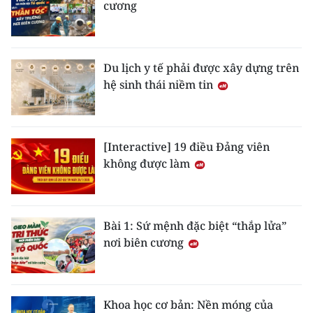
cương
TIN MỚI
TIN ĐỊA PHƯƠNG
Du lịch y tế phải được xây dựng trên
Trung du và miền núi phía Bắc
hệ sinh thái niềm tin
Đồng bằng sông Hồng
Bắc Trung Bộ
[Interactive] 19 điều Đảng viên
không được làm
Duyên hải Nam Trung Bộ và Tây
Nguyên
Đông Nam Bộ
Bài 1: Sứ mệnh đặc biệt “thắp lửa”
nơi biên cương
Đồng bằng sông Cửu Long
Chuyên trang Hà Nội
Khoa học cơ bản: Nền móng của
Chuyên trang TP. Hồ Chí Minh