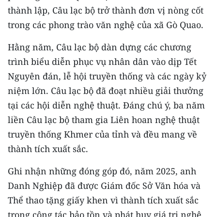
ENGLISH
thành lập, Câu lạc bộ trở thành đơn vị nòng cốt
trong các phong trào văn nghệ của xã Gò Quao.
中文
Hằng năm, Câu lạc bộ dàn dựng các chương
FRANÇAIS
trình biểu diễn phục vụ nhân dân vào dịp Tết
Nguyên đán, lễ hội truyền thống và các ngày kỷ
РУССКИЙ
niệm lớn. Câu lạc bộ đã đoạt nhiều giải thưởng
ESPAÑOL
tại các hội diễn nghệ thuật. Đáng chú ý, ba năm
liền Câu lạc bộ tham gia Liên hoan nghệ thuật
한국어
truyền thống Khmer của tỉnh và đều mang về
thành tích xuất sắc.
Ghi nhận những đóng góp đó, năm 2025, anh
Danh Nghiệp đã được Giám đốc Sở Văn hóa và
Thể thao tặng giấy khen vì thành tích xuất sắc
trong công tác bảo tồn và phát huy giá trị nghệ