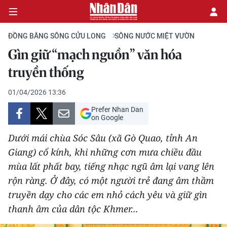
ĐỒNG BẰNG SÔNG CỬU LONG
SÔNG NƯỚC MIỆT VƯỜN
Gìn giữ “mạch nguồn” văn hóa
CHÍNH TRỊ
truyền thống
KINH TẾ
01/04/2026 13:36
Prefer Nhan Dan
VĂN HÓA
on Google
Dưới mái chùa Sóc Sâu (xã Gò Quao, tỉnh An
XÃ HỘI
Giang) cổ kính, khi những cơn mưa chiều đầu
mùa lất phất bay, tiếng nhạc ngũ âm lại vang lên
PHÁP LUẬT
rộn ràng. Ở đây, có một người trẻ đang âm thầm
DU LỊCH
truyền dạy cho các em nhỏ cách yêu và giữ gìn
thanh âm của dân tộc Khmer...
THẾ GIỚI