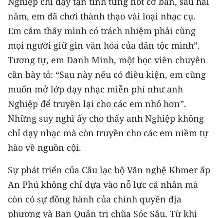
Nghiệp chỉ dạy tận tình từng nốt cơ bản, sau hai
năm, em đã chơi thành thạo vài loại nhạc cụ.
CHUYÊN ĐỀ
Em cảm thấy mình có trách nhiệm phải cùng
CÁC CHUYÊN TRANG
mọi người giữ gìn văn hóa của dân tộc mình”.
Tương tự, em Danh Minh, một học viên chuyên
cần bày tỏ: “Sau này nếu có điều kiện, em cũng
VỀ BÁO NHÂN DÂN
muốn mở lớp dạy nhạc miễn phí như anh
THỜI NAY
Nghiệp để truyền lại cho các em nhỏ hơn”.
Những suy nghĩ ấy cho thấy anh Nghiệp không
NHÂN DÂN CUỐI TUẦN
chỉ dạy nhạc mà còn truyền cho các em niềm tự
NHÂN DÂN HẰNG THÁNG
hào về nguồn cội.
MUA BÁO
Sự phát triển của Câu lạc bộ Văn nghệ Khmer ấp
An Phú không chỉ dựa vào nỗ lực cá nhân mà
ĐỌC BÁO IN
còn có sự đồng hành của chính quyền địa
phương và Ban Quản trị chùa Sóc Sâu. Từ khi