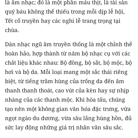
là âm nhạc; đó là một phần máu thịt, là tài sản
CHƯƠNG TRÌNH OCOP - MỖI XÃ
MỘT SẢN PHẨM
quý báu không thể thiếu trong mỗi dịp lễ hội,
Tết cổ truyền hay các nghi lễ trang trọng tại
chùa.
RADIO
Dàn nhạc ngũ âm truyền thống là một chỉnh thể
MEDIA CENTER
hoàn hảo, hợp thành từ năm bộ nhạc cụ với các
E-Magazine
chất liệu khác nhau: Bộ đồng, bộ sắt, bộ mộc, bộ
hơi và bộ da. Mỗi loại mang một sắc thái riêng
Video
biệt, từ tiếng trầm hùng của trống da đến âm
Media Chính trị
thanh thanh thoát, cao vút của kèn hay sự nhịp
nhàng của các thanh mộc. Khi hòa tấu, chúng
Media Kinh tế
tạo nên một không gian văn hóa đặc trưng, vừa
Media Văn hóa
ngọt ngào du dương, vừa sâu lắng hùng hồn, đủ
sức lay động những giá trị nhân văn sâu sắc.
Media Xã hội