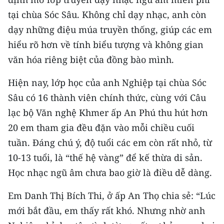
TIN MỚI
tại chùa Sóc Sâu. Không chỉ dạy nhạc, anh còn
dạy những điệu múa truyền thống, giúp các em
TIN ĐỊA PHƯƠNG
hiểu rõ hơn về tính biểu tượng và không gian
Trung du và miền núi phía Bắc
văn hóa riêng biệt của đồng bào mình.
Đồng bằng sông Hồng
Hiện nay, lớp học của anh Nghiệp tại chùa Sóc
Sâu có 16 thành viên chính thức, cùng với Câu
Bắc Trung Bộ
lạc bộ Văn nghệ Khmer ấp An Phú thu hút hơn
Duyên hải Nam Trung Bộ và Tây
20 em tham gia đều đặn vào mỗi chiều cuối
Nguyên
tuần. Đáng chú ý, độ tuổi các em còn rất nhỏ, từ
Đông Nam Bộ
10-13 tuổi, là “thế hệ vàng” để kế thừa di sản.
Học nhạc ngũ âm chưa bao giờ là điều dễ dàng.
Đồng bằng sông Cửu Long
Em Danh Thị Bích Thi, ở ấp An Thọ chia sẻ: “Lúc
Chuyên trang Hà Nội
mới bắt đầu, em thấy rất khó. Nhưng nhờ anh
Chuyên trang TP. Hồ Chí Minh