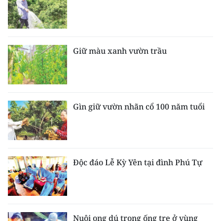
Giữ màu xanh vườn trầu
Gìn giữ vườn nhãn cổ 100 năm tuổi
Độc đáo Lễ Kỳ Yên tại đình Phú Tự
Nuôi ong dú trong ống tre ở vùng