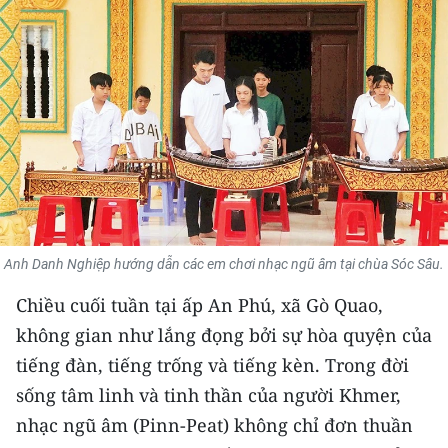
THỂ THAO
GIÁO DỤC
Y TẾ
KHOA HỌC - CÔNG NGHỆ
MÔI TRƯỜNG
BẠN ĐỌC
Anh Danh Nghiệp hướng dẫn các em chơi nhạc ngũ âm tại chùa Sóc Sâu.
Chiều cuối tuần tại ấp An Phú, xã Gò Quao,
KIỂM CHỨNG THÔNG TIN
không gian như lắng đọng bởi sự hòa quyện của
TRI THỨC CHUYÊN SÂU
tiếng đàn, tiếng trống và tiếng kèn. Trong đời
sống tâm linh và tinh thần của người Khmer,
54 DÂN TỘC VIỆT NAM
nhạc ngũ âm (Pinn-Peat) không chỉ đơn thuần