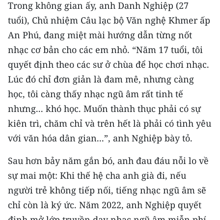
Media Pháp luật
Trong không gian ấy, anh Danh Nghiệp (27
tuổi), Chủ nhiệm Câu lạc bộ Văn nghệ Khmer ấp
Media Du lịch
An Phú, đang miệt mài hướng dẫn từng nốt
Media Thế giới
nhạc cơ bản cho các em nhỏ. “Năm 17 tuổi, tôi
quyết định theo các sư ở chùa để học chơi nhạc.
Media Thể thao
Lúc đó chỉ đơn giản là đam mê, nhưng càng
Media Giáo dục
học, tôi càng thấy nhạc ngũ âm rất tinh tế
nhưng... khó học. Muốn thành thục phải có sự
Media Y tế
kiên trì, chăm chỉ và trên hết là phải có tình yêu
Media Khoa học - Công nghệ
với văn hóa dân gian...”, anh Nghiệp bày tỏ.
Media Môi trường
Sau hơn bảy năm gắn bó, anh đau đáu nỗi lo về
sự mai một: Khi thế hệ cha anh già đi, nếu
Ảnh
người trẻ không tiếp nối, tiếng nhạc ngũ âm sẽ
Infographic
chỉ còn là ký ức. Năm 2022, anh Nghiệp quyết
định mở lớp truyền dạy nhạc ngũ âm miễn phí