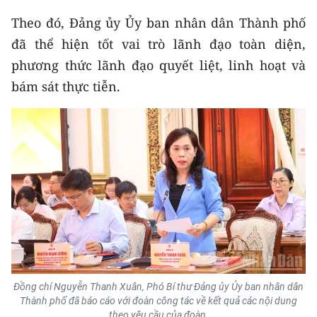
Theo đó, Đảng ủy Ủy ban nhân dân Thành phố
CHUYÊN ĐỀ
đã thể hiện tốt vai trò lãnh đạo toàn diện,
CÁC CHUYÊN TRANG
phương thức lãnh đạo quyết liệt, linh hoạt và
bám sát thực tiễn.
VỀ BÁO NHÂN DÂN
THỜI NAY
NHÂN DÂN CUỐI TUẦN
NHÂN DÂN HẰNG THÁNG
MUA BÁO
ĐỌC BÁO IN
Đồng chí Nguyễn Thanh Xuân, Phó Bí thư Đảng ủy Ủy ban nhân dân
Thành phố đã báo cáo với đoàn công tác về kết quả các nội dung
theo yêu cầu của đoàn.