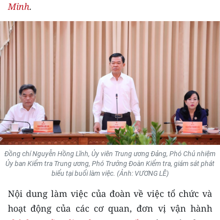
Minh
.
THỂ THAO
GIÁO DỤC
Y TẾ
KHOA HỌC - CÔNG NGHỆ
MÔI TRƯỜNG
BẠN ĐỌC
KIỂM CHỨNG THÔNG TIN
Đồng chí Nguyễn Hồng Lĩnh, Ủy viên Trung ương Đảng, Phó Chủ nhiệm
Ủy ban Kiểm tra Trung ương, Phó Trưởng Đoàn Kiểm tra, giám sát phát
biểu tại buổi làm việc. (Ảnh: VƯƠNG LÊ)
TRI THỨC CHUYÊN SÂU
Nội dung làm việc của đoàn về việc tổ chức và
54 DÂN TỘC VIỆT NAM
hoạt động của các cơ quan, đơn vị vận hành