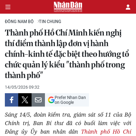
ĐÔNG NAM BỘ
TIN CHUNG
Thành phố Hồ Chí Minh kiến nghị
CHÍNH TRỊ
thí điểm thành lập đơn vị hành
chính-kinh tế đặc biệt theo hướng tổ
KINH TẾ
chức quản lý kiểu "thành phố trong
VĂN HÓA
thành phố"
XÃ HỘI
14/05/2026 09:32
Prefer Nhan Dan
PHÁP LUẬT
on Google
Sáng 14/5, đoàn kiểm tra, giám sát số 11 của Bộ
DU LỊCH
Chính trị, Ban Bí thư đã có buổi làm việc với
THẾ GIỚI
Đảng ủy Ủy ban nhân dân
Thành phố Hồ Chí