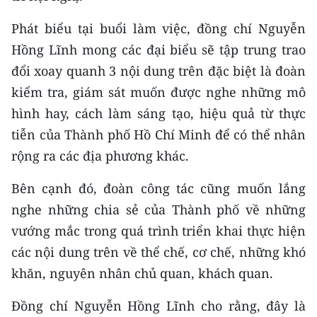
Media Pháp luật
Phát biểu tại buổi làm việc, đồng chí Nguyễn
Media Du lịch
Hồng Lĩnh mong các đại biểu sẽ tập trung trao
Media Thế giới
đổi xoay quanh 3 nội dung trên đặc biệt là đoàn
kiểm tra, giám sát muốn được nghe những mô
Media Thể thao
hình hay, cách làm sáng tạo, hiệu quả từ thực
Media Giáo dục
tiễn của Thành phố Hồ Chí Minh để có thể nhân
rộng ra các địa phương khác.
Media Y tế
Bên cạnh đó, đoàn công tác cũng muốn lắng
Media Khoa học - Công nghệ
nghe những chia sẻ của Thành phố về những
Media Môi trường
vướng mắc trong quá trình triển khai thực hiện
các nội dung trên về thể chế, cơ chế, những khó
Ảnh
khăn, nguyên nhân chủ quan, khách quan.
Infographic
Đồng chí Nguyễn Hồng Lĩnh cho rằng, đây là