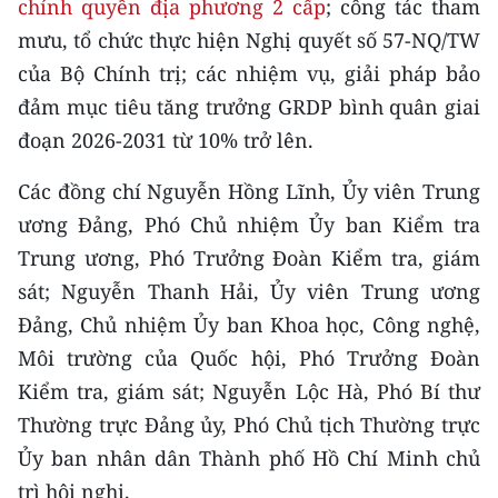
chính quyền địa phương 2 cấp
; công tác tham
CHƯƠNG TRÌNH OCOP - MỖI XÃ
MỘT SẢN PHẨM
mưu, tổ chức thực hiện Nghị quyết số 57-NQ/TW
của Bộ Chính trị; các nhiệm vụ, giải pháp bảo
đảm mục tiêu tăng trưởng GRDP bình quân giai
RADIO
đoạn 2026-2031 từ 10% trở lên.
MEDIA CENTER
Các đồng chí Nguyễn Hồng Lĩnh, Ủy viên Trung
E-Magazine
ương Đảng, Phó Chủ nhiệm Ủy ban Kiểm tra
Trung ương, Phó Trưởng Đoàn Kiểm tra, giám
Video
sát; Nguyễn Thanh Hải, Ủy viên Trung ương
Media Chính trị
Đảng, Chủ nhiệm Ủy ban Khoa học, Công nghệ,
Môi trường của Quốc hội, Phó Trưởng Đoàn
Media Kinh tế
Kiểm tra, giám sát; Nguyễn Lộc Hà, Phó Bí thư
Media Văn hóa
Thường trực Đảng ủy, Phó Chủ tịch Thường trực
Ủy ban nhân dân Thành phố Hồ Chí Minh chủ
Media Xã hội
trì hội nghị.