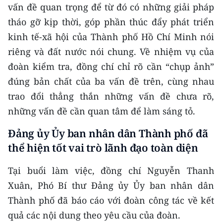
vấn đề quan trọng để từ đó có những giải pháp
TIN MỚI
tháo gỡ kịp thời, góp phần thúc đẩy phát triển
TIN ĐỊA PHƯƠNG
kinh tế-xã hội của Thành phố Hồ Chí Minh nói
riêng và đất nước nói chung. Về nhiệm vụ của
Trung du và miền núi phía Bắc
đoàn kiểm tra, đồng chí chỉ rõ cần “chụp ảnh”
Đồng bằng sông Hồng
đúng bản chất của ba vấn đề trên, cùng nhau
trao đổi thẳng thắn những vấn đề chưa rõ,
Bắc Trung Bộ
những vấn đề cần quan tâm để làm sáng tỏ.
Duyên hải Nam Trung Bộ và Tây
Đảng ủy Ủy ban nhân dân Thành phố đã
Nguyên
thể hiện tốt vai trò lãnh đạo toàn diện
Đông Nam Bộ
Tại buổi làm việc, đồng chí Nguyễn Thanh
Đồng bằng sông Cửu Long
Xuân, Phó Bí thư Đảng ủy Ủy ban nhân dân
Chuyên trang Hà Nội
Thành phố đã báo cáo với đoàn công tác về kết
quả các nội dung theo yêu cầu của đoàn.
Chuyên trang TP. Hồ Chí Minh