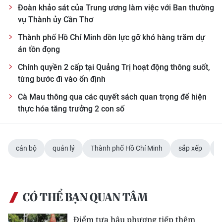
Đoàn khảo sát của Trung ương làm việc với Ban thường
vụ Thành ủy Cần Thơ
Thành phố Hồ Chí Minh dồn lực gỡ khó hàng trăm dự
án tồn đọng
Chính quyền 2 cấp tại Quảng Trị hoạt động thông suốt,
từng bước đi vào ổn định
Cà Mau thông qua các quyết sách quan trọng để hiện
thực hóa tăng trưởng 2 con số
cán bộ
quản lý
Thành phố Hồ Chí Minh
sắp xếp
p
CÓ THỂ BẠN QUAN TÂM
Điểm tựa hậu phương tiếp thêm