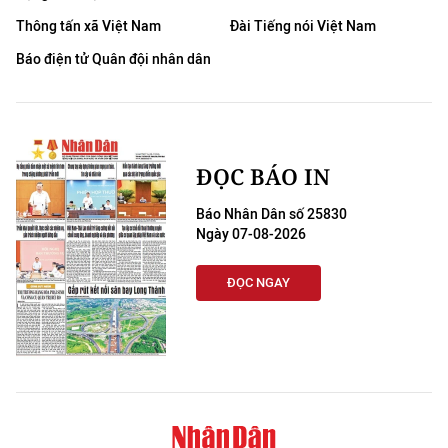
ENGLISH
Thông tấn xã Việt Nam
Đài Tiếng nói Việt Nam
中文
Báo điện tử Quân đội nhân dân
FRANÇAIS
РУССКИЙ
ĐỌC BÁO IN
ESPAÑOL
Báo Nhân Dân số 25830
Ngày 07-08-2026
한국어
ĐỌC NGAY