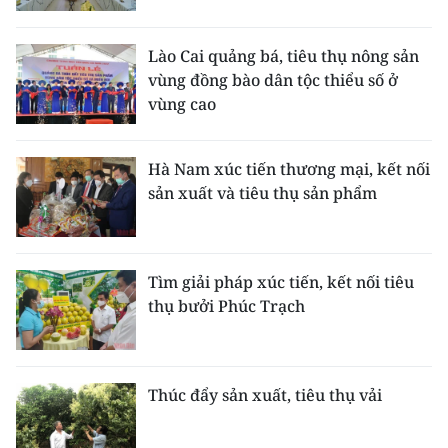
TIN MỚI
Lào Cai quảng bá, tiêu thụ nông sản
TIN ĐỊA PHƯƠNG
vùng đồng bào dân tộc thiểu số ở
vùng cao
Trung du và miền núi phía Bắc
Đồng bằng sông Hồng
Hà Nam xúc tiến thương mại, kết nối
sản xuất và tiêu thụ sản phẩm
Bắc Trung Bộ
Duyên hải Nam Trung Bộ và Tây
Nguyên
Tìm giải pháp xúc tiến, kết nối tiêu
thụ bưởi Phúc Trạch
Đông Nam Bộ
Đồng bằng sông Cửu Long
Thúc đẩy sản xuất, tiêu thụ vải
Chuyên trang Hà Nội
Chuyên trang TP. Hồ Chí Minh