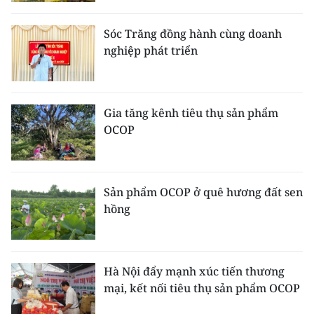
CHƯƠNG TRÌNH OCOP - MỖI XÃ
MỘT SẢN PHẨM
Sóc Trăng đồng hành cùng doanh
nghiệp phát triển
RADIO
MEDIA CENTER
Gia tăng kênh tiêu thụ sản phẩm
OCOP
E-Magazine
Video
Sản phẩm OCOP ở quê hương đất sen
Media Chính trị
hồng
Media Kinh tế
Media Văn hóa
Hà Nội đẩy mạnh xúc tiến thương
mại, kết nối tiêu thụ sản phẩm OCOP
Media Xã hội