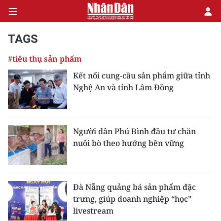
TAGS
#tiêu thụ sản phẩm
CHÍNH TRỊ
Kết nối cung-cầu sản phẩm giữa tỉnh
Nghệ An và tỉnh Lâm Đồng
KINH TẾ
VĂN HÓA
Người dân Phú Bình đầu tư chăn
XÃ HỘI
nuôi bò theo hướng bền vững
PHÁP LUẬT
DU LỊCH
Đà Nẵng quảng bá sản phẩm đặc
trưng, giúp doanh nghiệp “học”
THẾ GIỚI
livestream