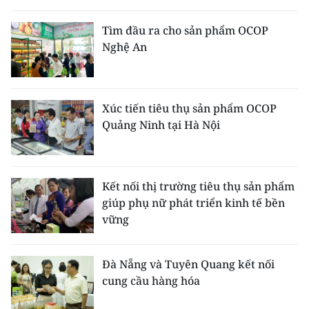
THỂ THAO
Tìm đầu ra cho sản phẩm OCOP
Nghệ An
GIÁO DỤC
Y TẾ
Xúc tiến tiêu thụ sản phẩm OCOP
KHOA HỌC - CÔNG NGHỆ
Quảng Ninh tại Hà Nội
MÔI TRƯỜNG
BẠN ĐỌC
Kết nối thị trường tiêu thụ sản phẩm
giúp phụ nữ phát triển kinh tế bền
KIỂM CHỨNG THÔNG TIN
vững
TRI THỨC CHUYÊN SÂU
Đà Nẵng và Tuyên Quang kết nối
cung cầu hàng hóa
54 DÂN TỘC VIỆT NAM