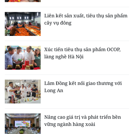
Media Pháp luật
Media Du lịch
Liên kết sản xuất, tiêu thụ sản phẩm
cây vụ đông
Media Thế giới
Media Thể thao
Xúc tiến tiêu thụ sản phẩm OCOP,
Media Giáo dục
làng nghề Hà Nội
Media Y tế
Media Khoa học - Công nghệ
Lâm Đồng kết nối giao thương với
Long An
Media Môi trường
Ảnh
Nâng cao giá trị và phát triển bền
Infographic
vững ngành hàng xoài