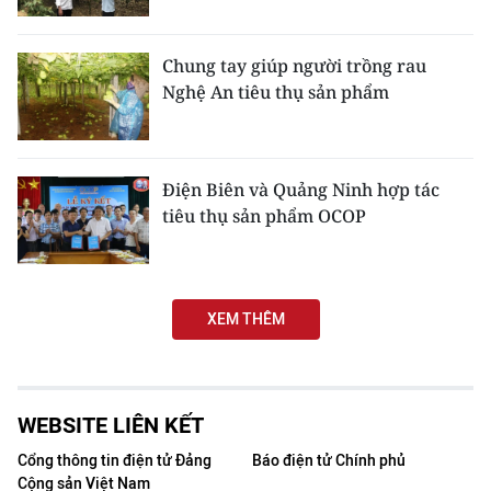
CHUYÊN ĐỀ
Chung tay giúp người trồng rau
Nghệ An tiêu thụ sản phẩm
CÁC CHUYÊN TRANG
VỀ BÁO NHÂN DÂN
Điện Biên và Quảng Ninh hợp tác
tiêu thụ sản phẩm OCOP
THỜI NAY
NHÂN DÂN CUỐI TUẦN
XEM THÊM
NHÂN DÂN HẰNG THÁNG
MUA BÁO
WEBSITE LIÊN KẾT
ĐỌC BÁO IN
Cổng thông tin điện tử Đảng
Báo điện tử Chính phủ
Cộng sản Việt Nam