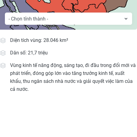
Media Pháp luật
Media Du lịch
Media Thế giới
Diện tích vùng: 28.046 km²
Media Thể thao
Dân số: 21,7 triệu
Media Giáo dục
Vùng kinh tế năng động, sáng tạo, đi đầu trong đổi mới và
Media Y tế
phát triển, đóng góp lớn vào tăng trưởng kinh tế, xuất
khẩu, thu ngân sách nhà nước và giải quyết việc làm của
Media Khoa học - Công nghệ
cả nước.
Media Môi trường
Ảnh
Infographic