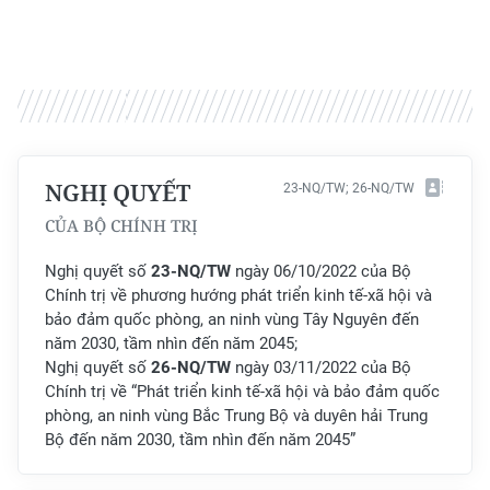
TIN MỚI
TIN ĐỊA PHƯƠNG
Trung du và miền núi phía Bắc
Đồng bằng sông Hồng
NGHỊ QUYẾT
23-NQ/TW; 26-NQ/TW
Bắc Trung Bộ
CỦA BỘ CHÍNH TRỊ
Duyên hải Nam Trung Bộ và Tây
Nghị quyết số
23-NQ/TW
ngày 06/10/2022 của Bộ
Nguyên
Chính trị về phương hướng phát triển kinh tế-xã hội và
bảo đảm quốc phòng, an ninh vùng Tây Nguyên đến
Đông Nam Bộ
năm 2030, tầm nhìn đến năm 2045;
Nghị quyết số
26-NQ/TW
ngày 03/11/2022 của Bộ
Đồng bằng sông Cửu Long
Chính trị về “Phát triển kinh tế-xã hội và bảo đảm quốc
phòng, an ninh vùng Bắc Trung Bộ và duyên hải Trung
Chuyên trang Hà Nội
Bộ đến năm 2030, tầm nhìn đến năm 2045”
Chuyên trang TP. Hồ Chí Minh