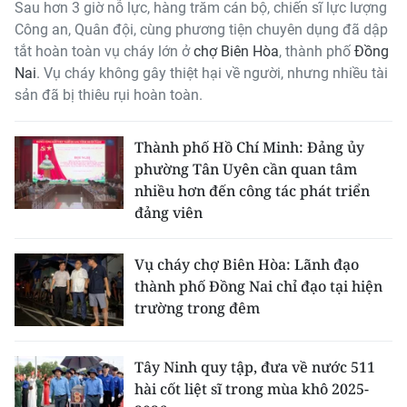
Sau hơn 3 giờ nỗ lực, hàng trăm cán bộ, chiến sĩ lực lượng
THỂ THAO
Công an, Quân đội, cùng phương tiện chuyên dụng đã dập
tắt hoàn toàn vụ cháy lớn ở
chợ Biên Hòa
, thành phố
Đồng
GIÁO DỤC
Nai
. Vụ cháy không gây thiệt hại về người, nhưng nhiều tài
sản đã bị thiêu rụi hoàn toàn.
Y TẾ
Thành phố Hồ Chí Minh: Đảng ủy
KHOA HỌC - CÔNG NGHỆ
phường Tân Uyên cần quan tâm
nhiều hơn đến công tác phát triển
MÔI TRƯỜNG
đảng viên
BẠN ĐỌC
Vụ cháy chợ Biên Hòa: Lãnh đạo
KIỂM CHỨNG THÔNG TIN
thành phố Đồng Nai chỉ đạo tại hiện
trường trong đêm
TRI THỨC CHUYÊN SÂU
Tây Ninh quy tập, đưa về nước 511
54 DÂN TỘC VIỆT NAM
hài cốt liệt sĩ trong mùa khô 2025-