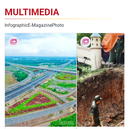
ENGLISH
MULTIMEDIA
中文
Infographic
E-Magazine
Photo
FRANÇAIS
РУССКИЙ
ESPAÑOL
한국어