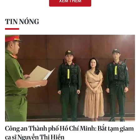
XEM THÊM
TIN NÓNG
Công an Thành phố Hồ Chí Minh: Bắt tạm giam
ca sĩ Nguyễn Thị Hiền