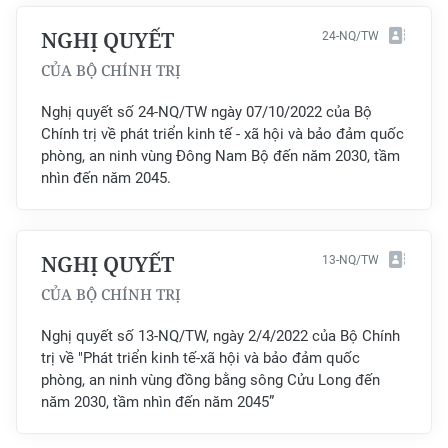
NGHỊ QUYẾT
24-NQ/TW
CHUYÊN ĐỀ
CỦA BỘ CHÍNH TRỊ
CÁC CHUYÊN TRANG
Nghị quyết số 24-NQ/TW ngày 07/10/2022 của Bộ
Chính trị về phát triển kinh tế - xã hội và bảo đảm quốc
VỀ BÁO NHÂN DÂN
phòng, an ninh vùng Đông Nam Bộ đến năm 2030, tầm
nhìn đến năm 2045.
THỜI NAY
NHÂN DÂN CUỐI TUẦN
NGHỊ QUYẾT
13-NQ/TW
CỦA BỘ CHÍNH TRỊ
NHÂN DÂN HẰNG THÁNG
Nghị quyết số 13-NQ/TW, ngày 2/4/2022 của Bộ Chính
MUA BÁO
trị về "Phát triển kinh tế-xã hội và bảo đảm quốc
phòng, an ninh vùng đồng bằng sông Cửu Long đến
ĐỌC BÁO IN
năm 2030, tầm nhìn đến năm 2045”