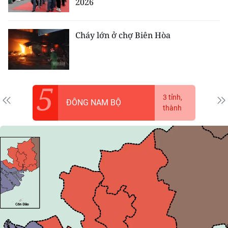
2026
CHƯƠNG TRÌNH OCOP - MỖI XÃ
MỘT SẢN PHẨM
Cháy lớn ở chợ Biên Hòa
RADIO
MEDIA CENTER
5
E-Magazine
3 tỉnh,
ĐÔNG NAM BỘ
thành
Video
Media Chính trị
Media Kinh tế
Media Văn hóa
Media Xã hội