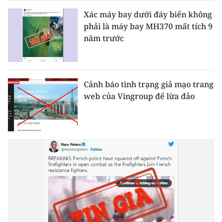
CHƯƠNG TRÌNH OCOP - MỖI XÃ
Xác máy bay dưới đáy biển không
MỘT SẢN PHẨM
phải là máy bay MH370 mất tích 9
năm trước
RADIO
MEDIA CENTER
Cảnh báo tình trạng giả mạo trang
E-Magazine
web của Vingroup để lừa đảo
Video
Media Chính trị
Media Kinh tế
Media Văn hóa
Media Xã hội