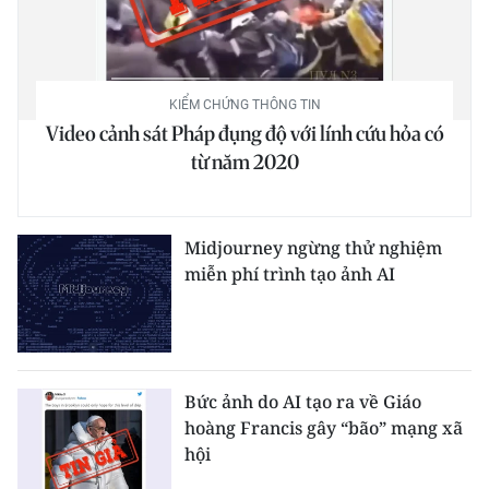
Media Pháp luật
Media Du lịch
Media Thế giới
KIỂM CHỨNG THÔNG TIN
Video cảnh sát Pháp đụng độ với lính cứu hỏa có
Media Thể thao
từ năm 2020
Media Giáo dục
Midjourney ngừng thử nghiệm
Media Y tế
miễn phí trình tạo ảnh AI
Media Khoa học - Công nghệ
Media Môi trường
Ảnh
Bức ảnh do AI tạo ra về Giáo
hoàng Francis gây “bão” mạng xã
Infographic
hội