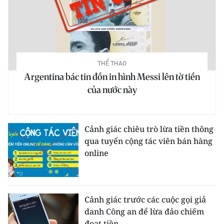
CHUYÊN ĐỀ
CÁC CHUYÊN TRANG
THỂ THAO
Argentina bác tin đồn in hình Messi lên tờ tiền
VỀ BÁO NHÂN DÂN
của nước này
THỜI NAY
NHÂN DÂN CUỐI TUẦN
Cảnh giác chiêu trò lừa tiền thông
qua tuyển cộng tác viên bán hàng
NHÂN DÂN HẰNG THÁNG
online
MUA BÁO
ĐỌC BÁO IN
Cảnh giác trước các cuộc gọi giả
danh Công an để lừa đảo chiếm
đoạt tiền