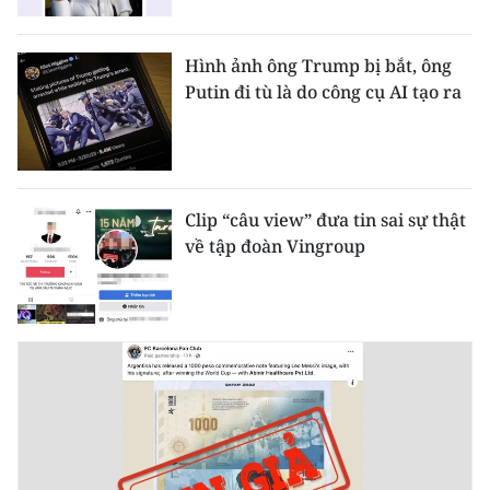
TIN MỚI
Hình ảnh ông Trump bị bắt, ông
TIN ĐỊA PHƯƠNG
Putin đi tù là do công cụ AI tạo ra
Trung du và miền núi phía Bắc
Đồng bằng sông Hồng
Clip “câu view” đưa tin sai sự thật
Bắc Trung Bộ
về tập đoàn Vingroup
Duyên hải Nam Trung Bộ và Tây
Nguyên
Đông Nam Bộ
Đồng bằng sông Cửu Long
Chuyên trang Hà Nội
Chuyên trang TP. Hồ Chí Minh