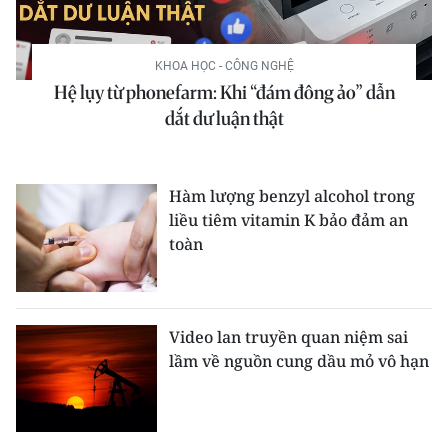
THỂ THAO
KHOA HỌC - CÔNG NGHỆ
GIÁO DỤC
Hệ lụy từ phonefarm: Khi “đám đông ảo” dẫn
dắt dư luận thật
Y TẾ
KHOA HỌC - CÔNG NGHỆ
Hàm lượng benzyl alcohol trong
MÔI TRƯỜNG
liều tiêm vitamin K bảo đảm an
toàn
BẠN ĐỌC
KIỂM CHỨNG THÔNG TIN
Video lan truyền quan niệm sai
lầm về nguồn cung dầu mỏ vô hạn
TRI THỨC CHUYÊN SÂU
54 DÂN TỘC VIỆT NAM