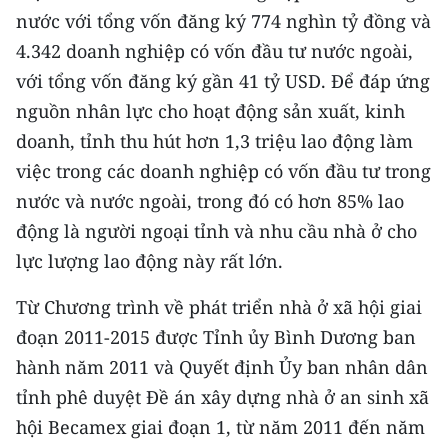
CHƯƠNG TRÌNH OCOP - MỖI XÃ
nước với tổng vốn đăng ký 774 nghìn tỷ đồng và
MỘT SẢN PHẨM
4.342 doanh nghiệp có vốn đầu tư nước ngoài,
với tổng vốn đăng ký gần 41 tỷ USD. Để đáp ứng
RADIO
nguồn nhân lực cho hoạt động sản xuất, kinh
doanh, tỉnh thu hút hơn 1,3 triệu lao động làm
MEDIA CENTER
việc trong các doanh nghiệp có vốn đầu tư trong
E-Magazine
nước và nước ngoài, trong đó có hơn 85% lao
động là người ngoại tỉnh và nhu cầu nhà ở cho
Video
lực lượng lao động này rất lớn.
Media Chính trị
Từ Chương trình về phát triển nhà ở xã hội giai
Media Kinh tế
đoạn 2011-2015 được Tỉnh ủy Bình Dương ban
hành năm 2011 và Quyết định Ủy ban nhân dân
Media Văn hóa
tỉnh phê duyệt Đề án xây dựng nhà ở an sinh xã
Media Xã hội
hội Becamex giai đoạn 1, từ năm 2011 đến năm