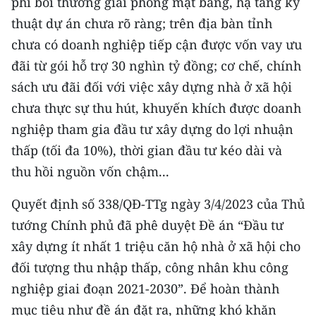
phí bồi thường giải phóng mặt bằng, hạ tầng kỹ
ENGLISH
thuật dự án chưa rõ ràng; trên địa bàn tỉnh
中文
chưa có doanh nghiệp tiếp cận được vốn vay ưu
đãi từ gói hỗ trợ 30 nghìn tỷ đồng; cơ chế, chính
FRANÇAIS
sách ưu đãi đối với việc xây dựng nhà ở xã hội
chưa thực sự thu hút, khuyến khích được doanh
РУССКИЙ
nghiệp tham gia đầu tư xây dựng do lợi nhuận
ESPAÑOL
thấp (tối đa 10%), thời gian đầu tư kéo dài và
thu hồi nguồn vốn chậm...
한국어
Quyết định số 338/QĐ-TTg ngày 3/4/2023 của Thủ
tướng Chính phủ đã phê duyệt Đề án “Đầu tư
xây dựng ít nhất 1 triệu căn hộ nhà ở xã hội cho
đối tượng thu nhập thấp, công nhân khu công
nghiệp giai đoạn 2021-2030”. Để hoàn thành
mục tiêu như đề án đặt ra, những khó khăn