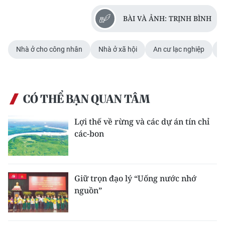
BÀI VÀ ẢNH: TRỊNH BÌNH
Nhà ở cho công nhân
Nhà ở xã hội
An cư lạc nghiệp
Đ
CÓ THỂ BẠN QUAN TÂM
Lợi thế về rừng và các dự án tín chỉ
các-bon
Giữ trọn đạo lý “Uống nước nhớ
nguồn”