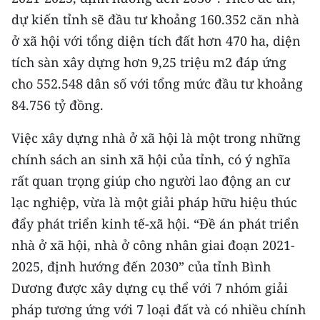
TIN MỚI
dự kiến tỉnh sẽ đầu tư khoảng 160.352 căn nhà
ở xã hội với tổng diện tích đất hơn 470 ha, diện
TIN ĐỊA PHƯƠNG
tích sàn xây dựng hơn 9,25 triệu m2 đáp ứng
Trung du và miền núi phía Bắc
cho 552.548 dân số với tổng mức đầu tư khoảng
84.756 tỷ đồng.
Đồng bằng sông Hồng
Việc xây dựng nhà ở xã hội là một trong những
Bắc Trung Bộ
chính sách an sinh xã hội của tỉnh, có ý nghĩa
Duyên hải Nam Trung Bộ và Tây
rất quan trọng giúp cho người lao động an cư
Nguyên
lạc nghiệp, vừa là một giải pháp hữu hiệu thúc
đẩy phát triển kinh tế-xã hội. “Đề án phát triển
Đông Nam Bộ
nhà ở xã hội, nhà ở công nhân giai đoạn 2021-
Đồng bằng sông Cửu Long
2025, định hướng đến 2030” của tỉnh Bình
Chuyên trang Hà Nội
Dương được xây dựng cụ thể với 7 nhóm giải
pháp tương ứng với 7 loại đất và có nhiều chính
Chuyên trang TP. Hồ Chí Minh