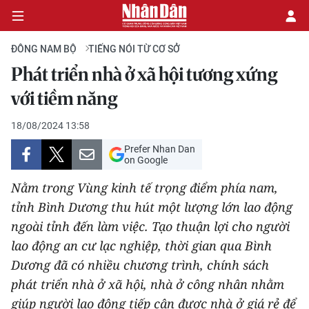
ĐÔNG NAM BỘ
TIẾNG NÓI TỪ CƠ SỞ
Phát triển nhà ở xã hội tương xứng
CHÍNH TRỊ
với tiềm năng
KINH TẾ
18/08/2024 13:58
Prefer Nhan Dan
VĂN HÓA
on Google
Nằm trong Vùng kinh tế trọng điểm phía nam,
XÃ HỘI
tỉnh Bình Dương thu hút một lượng lớn lao động
ngoài tỉnh đến làm việc. Tạo thuận lợi cho người
PHÁP LUẬT
lao động an cư lạc nghiệp, thời gian qua Bình
DU LỊCH
Dương đã có nhiều chương trình, chính sách
phát triển nhà ở xã hội, nhà ở công nhân nhằm
THẾ GIỚI
giúp người lao động tiếp cận được nhà ở giá rẻ để