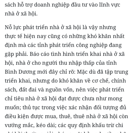
sách hỗ trợ doanh nghiệp đầu tư vào lĩnh vực
CHUYÊN ĐỀ
nhà ở xã hội.
Nỗ lực phát triển nhà ở xã hội là vậy nhưng
CÁC CHUYÊN TRANG
thực tế hiện nay cũng có những khó khăn nhất
định mà các tỉnh phát triển công nghiệp đang
VỀ BÁO NHÂN DÂN
gặp phải. Báo cáo tình hình triển khai nhà ở xã
THỜI NAY
hội, nhà ở cho người thu nhập thấp của tỉnh
Bình Dương mới đây chỉ rõ: Mặc dù đã tập trung
NHÂN DÂN CUỐI TUẦN
triển khai, nhưng do khó khăn về cơ chế, chính
NHÂN DÂN HẰNG THÁNG
sách, đất đai và nguồn vốn, nên việc phát triển
chỉ tiêu nhà ở xã hội đạt được chưa như mong
MUA BÁO
muốn; thủ tục trong việc xác nhận đối tượng đủ
điều kiện được mua, thuê, thuê nhà ở xã hội còn
ĐỌC BÁO IN
vướng mắc, kéo dài; các quy định khấu trừ chi