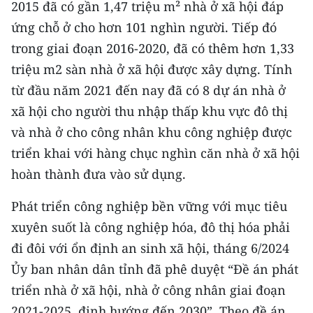
2015 đã có gần 1,47 triệu m² nhà ở xã hội đáp
Media Pháp luật
ứng chỗ ở cho hơn 101 nghìn người. Tiếp đó
Media Du lịch
trong giai đoạn 2016-2020, đã có thêm hơn 1,33
Media Thế giới
triệu m2 sàn nhà ở xã hội được xây dựng. Tính
từ đầu năm 2021 đến nay đã có 8 dự án nhà ở
Media Thể thao
xã hội cho người thu nhập thấp khu vực đô thị
Media Giáo dục
và nhà ở cho công nhân khu công nghiệp được
triển khai với hàng chục nghìn căn nhà ở xã hội
Media Y tế
hoàn thành đưa vào sử dụng.
Media Khoa học - Công nghệ
Phát triển công nghiệp bền vững với mục tiêu
Media Môi trường
xuyên suốt là công nghiệp hóa, đô thị hóa phải
đi đôi với ổn định an sinh xã hội, tháng 6/2024
Ảnh
Ủy ban nhân dân tỉnh đã phê duyệt “Đề án phát
Infographic
triển nhà ở xã hội, nhà ở công nhân giai đoạn
2021-2025, định hướng đến 2030”. Theo đề án,