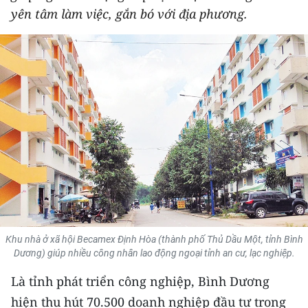
yên tâm làm việc, gắn bó với địa phương.
THỂ THAO
GIÁO DỤC
Y TẾ
KHOA HỌC - CÔNG NGHỆ
MÔI TRƯỜNG
BẠN ĐỌC
KIỂM CHỨNG THÔNG TIN
Khu nhà ở xã hội Becamex Định Hòa (thành phố Thủ Dầu Một, tỉnh Bình
TRI THỨC CHUYÊN SÂU
Dương) giúp nhiều công nhân lao động ngoại tỉnh an cư, lạc nghiệp.
Là tỉnh phát triển công nghiệp, Bình Dương
54 DÂN TỘC VIỆT NAM
hiện thu hút 70.500 doanh nghiệp đầu tư trong