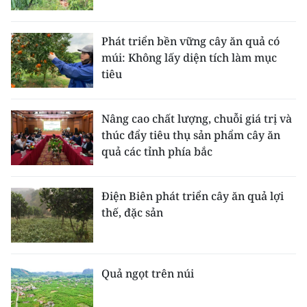
CHUYÊN ĐỀ
Phát triển bền vững cây ăn quả có
múi: Không lấy diện tích làm mục
CÁC CHUYÊN TRANG
tiêu
VỀ BÁO NHÂN DÂN
Nâng cao chất lượng, chuỗi giá trị và
thúc đẩy tiêu thụ sản phẩm cây ăn
THỜI NAY
quả các tỉnh phía bắc
NHÂN DÂN CUỐI TUẦN
Điện Biên phát triển cây ăn quả lợi
NHÂN DÂN HẰNG THÁNG
thế, đặc sản
MUA BÁO
ĐỌC BÁO IN
Quả ngọt trên núi