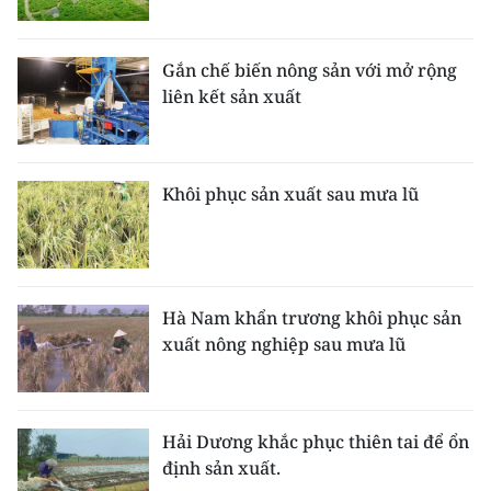
ENGLISH
中文
Gắn chế biến nông sản với mở rộng
liên kết sản xuất
FRANÇAIS
РУССКИЙ
Khôi phục sản xuất sau mưa lũ
ESPAÑOL
한국어
Hà Nam khẩn trương khôi phục sản
xuất nông nghiệp sau mưa lũ
Hải Dương khắc phục thiên tai để ổn
định sản xuất.