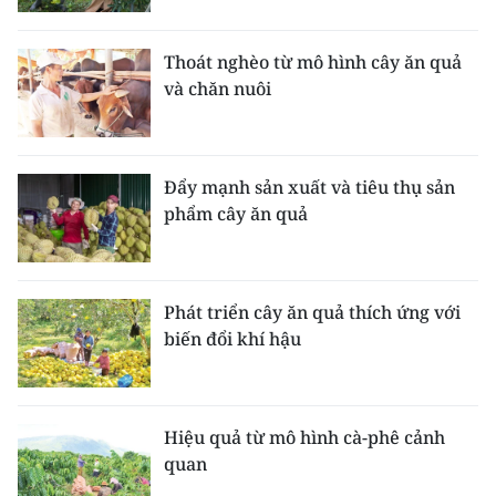
TIN MỚI
Thoát nghèo từ mô hình cây ăn quả
TIN ĐỊA PHƯƠNG
và chăn nuôi
Trung du và miền núi phía Bắc
Đồng bằng sông Hồng
Đẩy mạnh sản xuất và tiêu thụ sản
phẩm cây ăn quả
Bắc Trung Bộ
Duyên hải Nam Trung Bộ và Tây
Nguyên
Phát triển cây ăn quả thích ứng với
biến đổi khí hậu
Đông Nam Bộ
Đồng bằng sông Cửu Long
Hiệu quả từ mô hình cà-phê cảnh
Chuyên trang Hà Nội
quan
Chuyên trang TP. Hồ Chí Minh