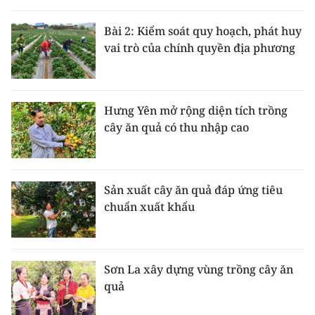
THỂ THAO
Bài 2: Kiểm soát quy hoạch, phát huy
vai trò của chính quyền địa phương
GIÁO DỤC
Y TẾ
Hưng Yên mở rộng diện tích trồng
KHOA HỌC - CÔNG NGHỆ
cây ăn quả có thu nhập cao
MÔI TRƯỜNG
BẠN ĐỌC
Sản xuất cây ăn quả đáp ứng tiêu
chuẩn xuất khẩu
KIỂM CHỨNG THÔNG TIN
TRI THỨC CHUYÊN SÂU
Sơn La xây dựng vùng trồng cây ăn
quả
54 DÂN TỘC VIỆT NAM