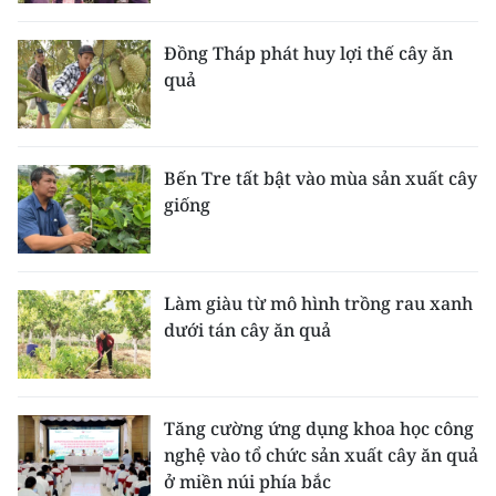
CHƯƠNG TRÌNH OCOP - MỖI XÃ
MỘT SẢN PHẨM
Đồng Tháp phát huy lợi thế cây ăn
quả
RADIO
MEDIA CENTER
Bến Tre tất bật vào mùa sản xuất cây
giống
E-Magazine
Video
Làm giàu từ mô hình trồng rau xanh
Media Chính trị
dưới tán cây ăn quả
Media Kinh tế
Media Văn hóa
Tăng cường ứng dụng khoa học công
nghệ vào tổ chức sản xuất cây ăn quả
Media Xã hội
ở miền núi phía bắc