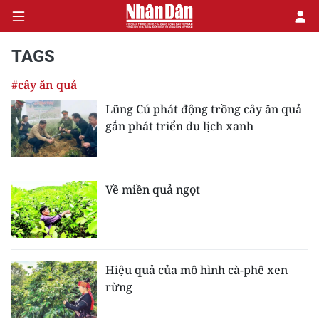
TAGS
#cây ăn quả
CHÍNH TRỊ
Lũng Cú phát động trồng cây ăn quả
gắn phát triển du lịch xanh
KINH TẾ
VĂN HÓA
Về miền quả ngọt
XÃ HỘI
PHÁP LUẬT
DU LỊCH
Hiệu quả của mô hình cà-phê xen
rừng
THẾ GIỚI