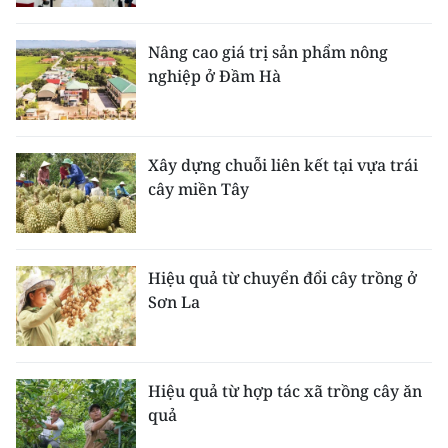
Media Pháp luật
Media Du lịch
Nâng cao giá trị sản phẩm nông
nghiệp ở Đầm Hà
Media Thế giới
Media Thể thao
Xây dựng chuỗi liên kết tại vựa trái
Media Giáo dục
cây miền Tây
Media Y tế
Media Khoa học - Công nghệ
Hiệu quả từ chuyển đổi cây trồng ở
Sơn La
Media Môi trường
Ảnh
Hiệu quả từ hợp tác xã trồng cây ăn
Infographic
quả