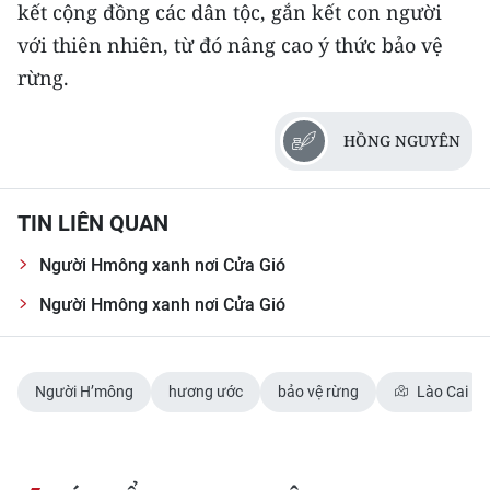
kết cộng đồng các dân tộc, gắn kết con người
ENGLISH
với thiên nhiên, từ đó nâng cao ý thức bảo vệ
中文
rừng.
FRANÇAIS
HỒNG NGUYÊN
РУССКИЙ
TIN LIÊN QUAN
ESPAÑOL
Người Hmông xanh nơi Cửa Gió
한국어
Người Hmông xanh nơi Cửa Gió
Người H’mông
hương ước
bảo vệ rừng
Lào Cai