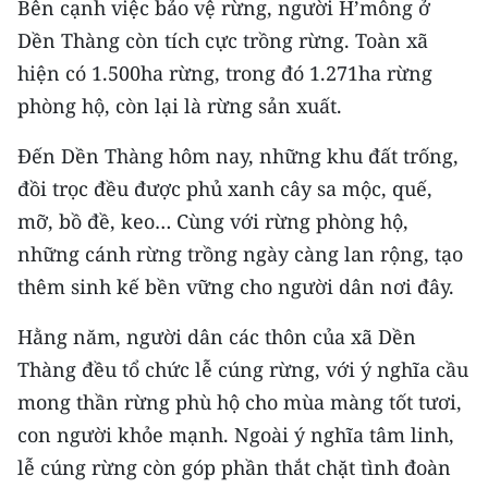
Bên cạnh việc bảo vệ rừng, người H’mông ở
Dền Thàng còn tích cực trồng rừng. Toàn xã
CHUYÊN ĐỀ
hiện có 1.500ha rừng, trong đó 1.271ha rừng
CÁC CHUYÊN TRANG
phòng hộ, còn lại là rừng sản xuất.
Đến Dền Thàng hôm nay, những khu đất trống,
VỀ BÁO NHÂN DÂN
đồi trọc đều được phủ xanh cây sa mộc, quế,
mỡ, bồ đề, keo… Cùng với rừng phòng hộ,
THỜI NAY
những cánh rừng trồng ngày càng lan rộng, tạo
NHÂN DÂN CUỐI TUẦN
thêm sinh kế bền vững cho người dân nơi đây.
NHÂN DÂN HẰNG THÁNG
Hằng năm, người dân các thôn của xã Dền
Thàng đều tổ chức lễ cúng rừng, với ý nghĩa cầu
MUA BÁO
mong thần rừng phù hộ cho mùa màng tốt tươi,
ĐỌC BÁO IN
con người khỏe mạnh. Ngoài ý nghĩa tâm linh,
lễ cúng rừng còn góp phần thắt chặt tình đoàn