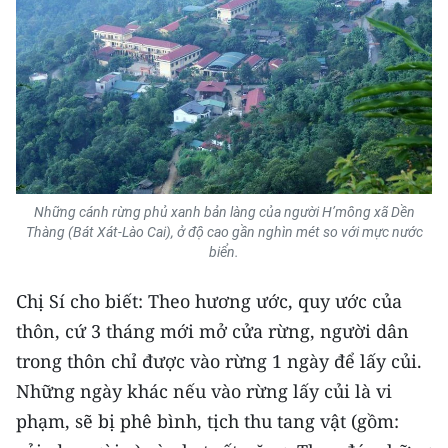
Media Pháp luật
Media Du lịch
Media Thế giới
Media Thể thao
Media Giáo dục
Những cánh rừng phủ xanh bản làng của người H’mông xã Dền
Media Y tế
Thàng (Bát Xát-Lào Cai), ở độ cao gần nghìn mét so với mực nước
biển.
Media Khoa học - Công nghệ
Chị Sí cho biết: Theo hương ước, quy ước của
Media Môi trường
thôn, cứ 3 tháng mới mở cửa rừng, người dân
Ảnh
trong thôn chỉ được vào rừng 1 ngày để lấy củi.
Những ngày khác nếu vào rừng lấy củi là vi
Infographic
phạm, sẽ bị phê bình, tịch thu tang vật (gồm: