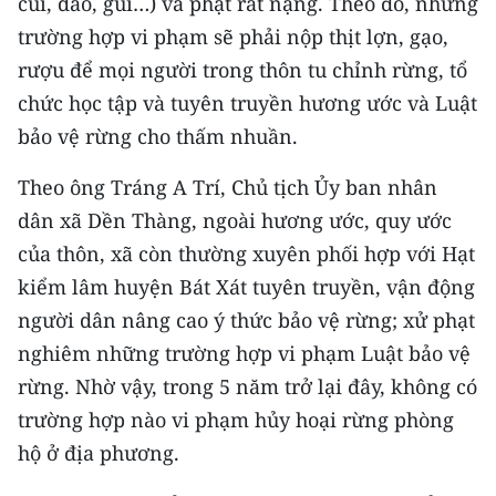
củi, dao, gùi…) và phạt rất nặng. Theo đó, những
TIN MỚI
trường hợp vi phạm sẽ phải nộp thịt lợn, gạo,
rượu để mọi người trong thôn tu chỉnh rừng, tổ
TIN ĐỊA PHƯƠNG
chức học tập và tuyên truyền hương ước và Luật
Trung du và miền núi phía Bắc
bảo vệ rừng cho thấm nhuần.
Đồng bằng sông Hồng
Theo ông Tráng A Trí, Chủ tịch Ủy ban nhân
dân xã Dền Thàng, ngoài hương ước, quy ước
Bắc Trung Bộ
của thôn, xã còn thường xuyên phối hợp với Hạt
Duyên hải Nam Trung Bộ và Tây
kiểm lâm huyện Bát Xát tuyên truyền, vận động
Nguyên
người dân nâng cao ý thức bảo vệ rừng; xử phạt
Đông Nam Bộ
nghiêm những trường hợp vi phạm Luật bảo vệ
rừng. Nhờ vậy, trong 5 năm trở lại đây, không có
Đồng bằng sông Cửu Long
trường hợp nào vi phạm hủy hoại rừng phòng
Chuyên trang Hà Nội
hộ ở địa phương.
Chuyên trang TP. Hồ Chí Minh