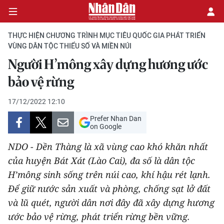
THỰC HIỆN CHƯƠNG TRÌNH MỤC TIÊU QUỐC GIA PHÁT TRIỂN
VÙNG DÂN TỘC THIỂU SỐ VÀ MIỀN NÚI
Người H’mông xây dựng hương ước
CHÍNH TRỊ
bảo vệ rừng
KINH TẾ
17/12/2022 12:10
VĂN HÓA
Prefer Nhan Dan
on Google
XÃ HỘI
NDO - Dền Thàng là xã vùng cao khó khăn nhất
của huyện Bát Xát (Lào Cai), đa số là dân tộc
PHÁP LUẬT
H’mông sinh sống trên núi cao, khí hậu rét lạnh.
Để giữ nước sản xuất và phòng, chống sạt lở đất
DU LỊCH
và lũ quét, người dân nơi đây đã xây dựng hương
THẾ GIỚI
ước bảo vệ rừng, phát triển rừng bền vững.