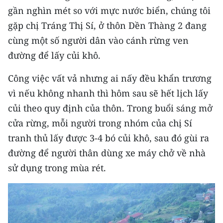
CHƯƠNG TRÌNH OCOP - MỖI XÃ
gần nghìn mét so với mực nước biển, chúng tôi
MỘT SẢN PHẨM
gặp chị Tráng Thị Sí, ở thôn Dền Thàng 2 đang
cùng một số người dân vào cánh rừng ven
RADIO
đường để lấy củi khô.
MEDIA CENTER
Công việc vất vả nhưng ai nấy đều khẩn trương
vì nếu không nhanh thì hôm sau sẽ hết lịch lấy
E-Magazine
củi theo quy định của thôn. Trong buổi sáng mở
Video
cửa rừng, mỗi người trong nhóm của chị Sí
tranh thủ lấy được 3-4 bó củi khô, sau đó gùi ra
Media Chính trị
đường để người thân dùng xe máy chở về nhà
Media Kinh tế
sử dụng trong mùa rét.
Media Văn hóa
Media Xã hội