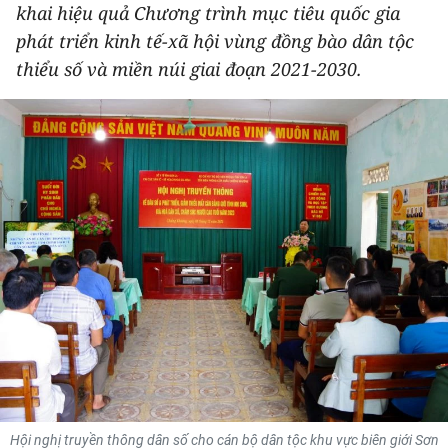
khai hiệu quả Chương trình mục tiêu quốc gia
THỂ THAO
phát triển kinh tế-xã hội vùng đồng bào dân tộc
thiểu số và miền núi giai đoạn 2021-2030.
GIÁO DỤC
Y TẾ
KHOA HỌC - CÔNG NGHỆ
MÔI TRƯỜNG
BẠN ĐỌC
KIỂM CHỨNG THÔNG TIN
TRI THỨC CHUYÊN SÂU
54 DÂN TỘC VIỆT NAM
Hội nghị truyền thông dân số cho cán bộ dân tộc khu vực biên giới Sơn