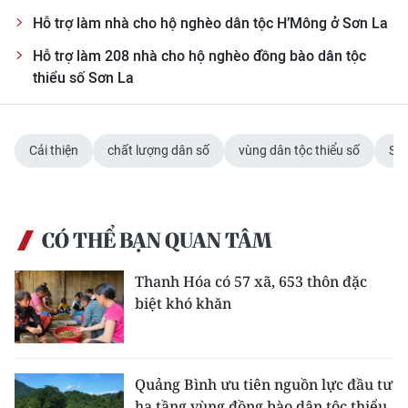
ENGLISH
Hỗ trợ làm nhà cho hộ nghèo dân tộc H’Mông ở Sơn La
中文
Hỗ trợ làm 208 nhà cho hộ nghèo đồng bào dân tộc
thiểu số Sơn La
FRANÇAIS
РУССКИЙ
Cải thiện
chất lượng dân số
vùng dân tộc thiểu số
Sơ
ESPAÑOL
한국어
CÓ THỂ BẠN QUAN TÂM
Thanh Hóa có 57 xã, 653 thôn đặc
biệt khó khăn
Quảng Bình ưu tiên nguồn lực đầu tư
hạ tầng vùng đồng bào dân tộc thiểu