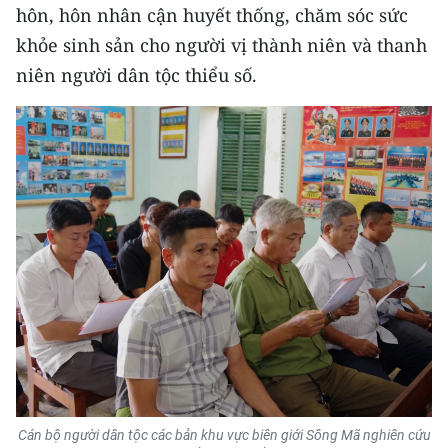
hôn, hôn nhân cận huyết thống, chăm sóc sức
TIN MỚI
khỏe sinh sản cho người vị thành niên và thanh
TIN ĐỊA PHƯƠNG
niên người dân tộc thiểu số.
Trung du và miền núi phía Bắc
Đồng bằng sông Hồng
Bắc Trung Bộ
Duyên hải Nam Trung Bộ và Tây
Nguyên
Đông Nam Bộ
Đồng bằng sông Cửu Long
Chuyên trang Hà Nội
Cán bộ người dân tộc các bản khu vực biên giới Sông Mã nghiên cứu
Chuyên trang TP. Hồ Chí Minh