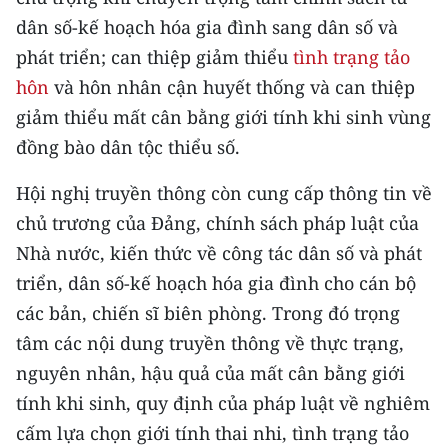
Media Pháp luật
dân số-kế hoạch hóa gia đình sang dân số và
Media Du lịch
phát triển; can thiệp giảm thiểu
tình trạng tảo
hôn
và hôn nhân cận huyết thống và can thiệp
Media Thế giới
giảm thiểu mất cân bằng giới tính khi sinh vùng
Media Thể thao
đồng bào dân tộc thiểu số.
Media Giáo dục
Hội nghị truyền thông còn cung cấp thông tin về
chủ trương của Đảng, chính sách pháp luật của
Media Y tế
Nhà nước, kiến thức về công tác dân số và phát
Media Khoa học - Công nghệ
triển, dân số-kế hoạch hóa gia đình cho cán bộ
các bản, chiến sĩ biên phòng. Trong đó trọng
Media Môi trường
tâm các nội dung truyền thông về thực trạng,
Ảnh
nguyên nhân, hậu quả của mất cân bằng giới
tính khi sinh, quy định của pháp luật về nghiêm
Infographic
cấm lựa chọn giới tính thai nhi, tình trạng tảo