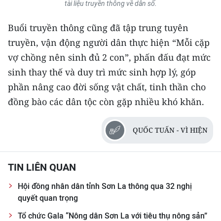
tài liệu truyền thông về dân số.
CHUYÊN ĐỀ
Buổi truyền thông cũng đã tập trung tuyên
truyền, vận động người dân thực hiện “Mỗi cặp
CÁC CHUYÊN TRANG
vợ chồng nên sinh đủ 2 con”, phấn đấu đạt mức
sinh thay thế và duy trì mức sinh hợp lý, góp
VỀ BÁO NHÂN DÂN
phần nâng cao đời sống vật chất, tinh thần cho
THỜI NAY
đồng bào các dân tộc còn gặp nhiều khó khăn.
NHÂN DÂN CUỐI TUẦN
QUỐC TUẤN - VÌ HIỆN
NHÂN DÂN HẰNG THÁNG
TIN LIÊN QUAN
MUA BÁO
Hội đồng nhân dân tỉnh Sơn La thông qua 32 nghị
ĐỌC BÁO IN
quyết quan trọng
Tổ chức Gala “Nông dân Sơn La với tiêu thụ nông sản”