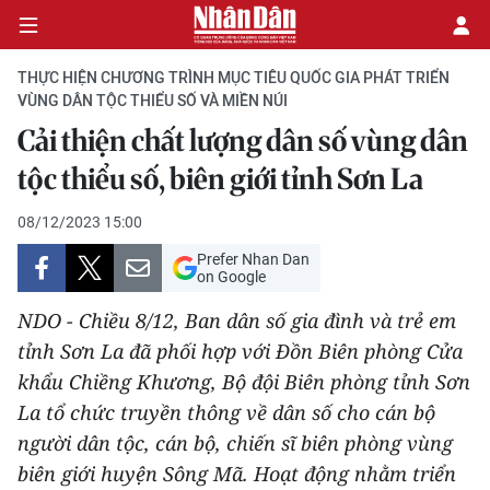
THỰC HIỆN CHƯƠNG TRÌNH MỤC TIÊU QUỐC GIA PHÁT TRIỂN
VÙNG DÂN TỘC THIỂU SỐ VÀ MIỀN NÚI
Cải thiện chất lượng dân số vùng dân
CHÍNH TRỊ
tộc thiểu số, biên giới tỉnh Sơn La
KINH TẾ
08/12/2023 15:00
VĂN HÓA
Prefer Nhan Dan
on Google
XÃ HỘI
NDO - Chiều 8/12, Ban dân số gia đình và trẻ em
tỉnh Sơn La đã phối hợp với Đồn Biên phòng Cửa
PHÁP LUẬT
khẩu Chiềng Khương, Bộ đội Biên phòng tỉnh Sơn
La tổ chức truyền thông về dân số cho cán bộ
DU LỊCH
người dân tộc, cán bộ, chiến sĩ biên phòng vùng
THẾ GIỚI
biên giới huyện Sông Mã. Hoạt động nhằm triển