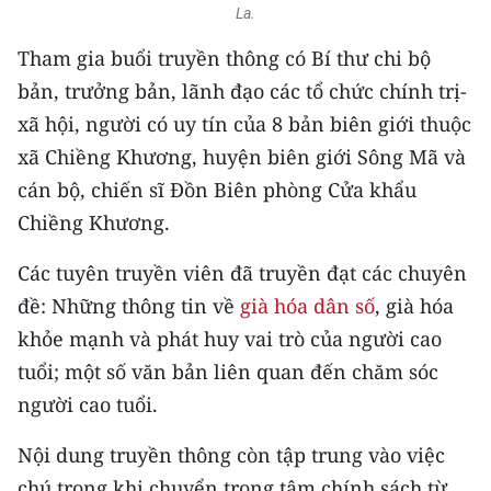
CHƯƠNG TRÌNH OCOP - MỖI XÃ
La.
MỘT SẢN PHẨM
Tham gia buổi truyền thông có Bí thư chi bộ
bản, trưởng bản, lãnh đạo các tổ chức chính trị-
RADIO
xã hội, người có uy tín của 8 bản biên giới thuộc
xã Chiềng Khương, huyện biên giới Sông Mã và
MEDIA CENTER
cán bộ, chiến sĩ Đồn Biên phòng Cửa khẩu
E-Magazine
Chiềng Khương.
Video
Các tuyên truyền viên đã truyền đạt các chuyên
đề: Những thông tin về
già hóa dân số
, già hóa
Media Chính trị
khỏe mạnh và phát huy vai trò của người cao
Media Kinh tế
tuổi; một số văn bản liên quan đến chăm sóc
người cao tuổi.
Media Văn hóa
Media Xã hội
Nội dung truyền thông còn tập trung vào việc
chú trọng khi chuyển trọng tâm chính sách từ