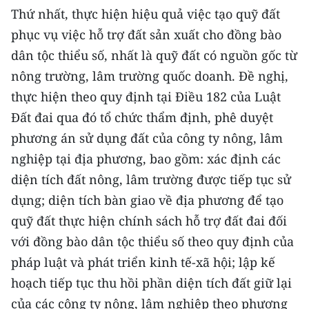
Media Pháp luật
Thứ nhất, thực hiện hiệu quả việc tạo quỹ đất
phục vụ việc hỗ trợ đất sản xuất cho đồng bào
Media Du lịch
dân tộc thiểu số, nhất là quỹ đất có nguồn gốc từ
Media Thế giới
nông trường, lâm trường quốc doanh. Đề nghị,
thực hiện theo quy định tại Điều 182 của Luật
Media Thể thao
Đất đai qua đó tổ chức thẩm định, phê duyệt
Media Giáo dục
phương án sử dụng đất của công ty nông, lâm
Media Y tế
nghiệp tại địa phương, bao gồm: xác định các
diện tích đất nông, lâm trường được tiếp tục sử
Media Khoa học - Công nghệ
dụng; diện tích bàn giao về địa phương để tạo
Media Môi trường
quỹ đất thực hiện chính sách hỗ trợ đất đai đối
với đồng bào dân tộc thiểu số theo quy định của
Ảnh
pháp luật và phát triển kinh tế-xã hội; lập kế
Infographic
hoạch tiếp tục thu hồi phần diện tích đất giữ lại
của các công ty nông, lâm nghiệp theo phương