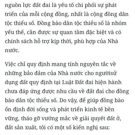
CHƯƠNG TRÌNH OCOP - MỖI XÃ
nguồn lực đất đai là yếu tố chi phối sự phát
MỘT SẢN PHẨM
triển của mỗi cộng đồng, nhất là cộng đồng dân
tộc thiểu số. Đồng bào dân tộc thiểu số là nhóm
RADIO
yếu thế, cần được sự quan tâm đặc biệt và có
chính sách hỗ trợ kịp thời, phù hợp của Nhà
MEDIA CENTER
nước.
E-Magazine
Việc chỉ quy định mang tính nguyên tắc về
Video
những bảo đảm của Nhà nước cho ngườisử
dụng đất quy định tại Luật Đất đai hiện hành
Media Chính trị
chưa đáp ứng được nhu cầu về đất đai cho đồng
Media Kinh tế
bào dân tộc thiểu số. Do vậy, để giúp đồng bào
ổn định đời sống và phát triển kinh tế bền
Media Văn hóa
vững, tháo gỡ vướng mắc về giải quyết đất ở,
Media Xã hội
đất sản xuất, tôi có một số kiến nghị sau: