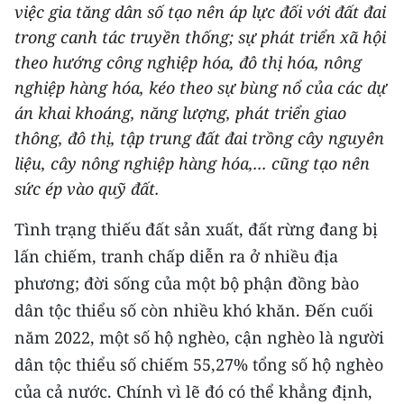
việc gia tăng dân số tạo nên áp lực đối với đất đai
THỂ THAO
trong canh tác truyền thống; sự phát triển xã hội
theo hướng công nghiệp hóa, đô thị hóa, nông
GIÁO DỤC
nghiệp hàng hóa, kéo theo sự bùng nổ của các dự
Y TẾ
án khai khoáng, năng lượng, phát triển giao
thông, đô thị, tập trung đất đai trồng cây nguyên
KHOA HỌC - CÔNG NGHỆ
liệu, cây nông nghiệp hàng hóa,... cũng tạo nên
sức ép vào quỹ đất.
MÔI TRƯỜNG
Tình trạng thiếu đất sản xuất, đất rừng đang bị
BẠN ĐỌC
lấn chiếm, tranh chấp diễn ra ở nhiều địa
KIỂM CHỨNG THÔNG TIN
phương; đời sống của một bộ phận đồng bào
dân tộc thiểu số còn nhiều khó khăn. Đến cuối
TRI THỨC CHUYÊN SÂU
năm 2022, một số hộ nghèo, cận nghèo là người
dân tộc thiểu số chiếm 55,27% tổng số hộ nghèo
54 DÂN TỘC VIỆT NAM
của cả nước. Chính vì lẽ đó có thể khẳng định,