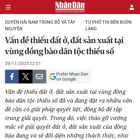
DUYÊN HẢI NAM TRUNG BỘ VÀ TÂY
TỪ PHỐ THỊ ĐẾN BUÔN
NGUYÊN
LÀNG
Vấn đề thiếu đất ở, đất sản xuất tại
CHÍNH TRỊ
vùng đồng bào dân tộc thiểu số
KINH TẾ
29/11/2023 22:07
VĂN HÓA
Prefer Nhan Dan
on Google
XÃ HỘI
Vấn đề thiếu đất ở, đất sản xuất tại vùng đồng
bào dân tộc thiểu số đã và đang đặt ra nhiều vấn
PHÁP LUẬT
đề cần có giải pháp quyết liệt, đồng bộ để tập
trung giải quyết. Trong đó, việc tháo gỡ vướng
DU LỊCH
mắc về giải quyết đất ở, đất sản xuất của đồng
THẾ GIỚI
bào đang và sẽ đối diện những thách thức, như