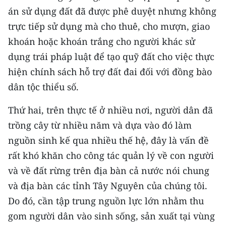
TIN MỚI
án sử dụng đất đã được phê duyệt nhưng không
trực tiếp sử dụng mà cho thuê, cho mượn, giao
TIN ĐỊA PHƯƠNG
khoán hoặc khoán trắng cho người khác sử
dụng trái pháp luật để tạo quỹ đất cho việc thực
Trung du và miền núi phía Bắc
hiện chính sách hỗ trợ đất đai đối với đồng bào
Đồng bằng sông Hồng
dân tộc thiểu số.
Bắc Trung Bộ
Thứ hai, trên thực tế ở nhiều nơi, người dân đã
Duyên hải Nam Trung Bộ và Tây
trồng cây từ nhiều năm và dựa vào đó làm
Nguyên
nguồn sinh kế qua nhiều thế hệ, đây là vấn đề
rất khó khăn cho công tác quản lý về con người
Đông Nam Bộ
và về đất rừng trên địa bàn cả nước nói chung
Đồng bằng sông Cửu Long
và địa bàn các tỉnh Tây Nguyên của chúng tôi.
Do đó, cần tập trung nguồn lực lớn nhằm thu
Chuyên trang Hà Nội
gom người dân vào sinh sống, sản xuất tại vùng
Chuyên trang TP. Hồ Chí Minh