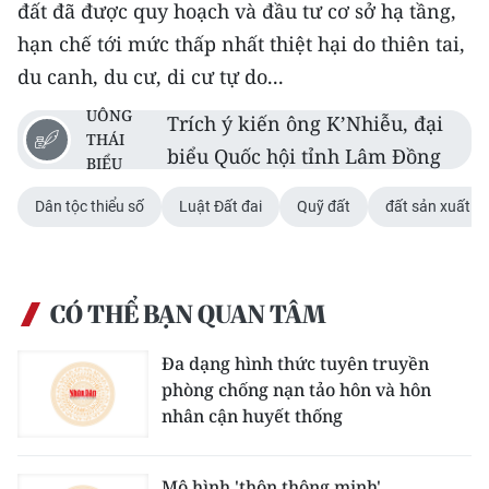
đất đã được quy hoạch và đầu tư cơ sở hạ tầng,
hạn chế tới mức thấp nhất thiệt hại do thiên tai,
CHUYÊN ĐỀ
du canh, du cư, di cư tự do...
CÁC CHUYÊN TRANG
UÔNG
Trích ý kiến ông K’Nhiễu, đại
THÁI
biểu Quốc hội tỉnh Lâm Đồng
BIỂU
VỀ BÁO NHÂN DÂN
Dân tộc thiểu số
Luật Đất đai
Quỹ đất
đất sản xuất
THỜI NAY
NHÂN DÂN CUỐI TUẦN
CÓ THỂ BẠN QUAN TÂM
NHÂN DÂN HẰNG THÁNG
Đa dạng hình thức tuyên truyền
MUA BÁO
phòng chống nạn tảo hôn và hôn
nhân cận huyết thống
ĐỌC BÁO IN
Mô hình 'thôn thông minh'