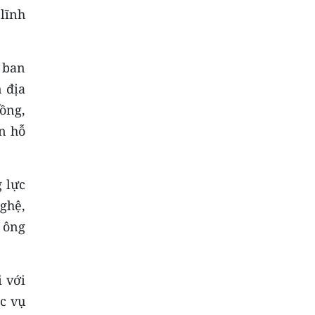
lĩnh
 ban
 địa
đồng,
n hỗ
 lực
nghệ,
 ông
 với
c vụ