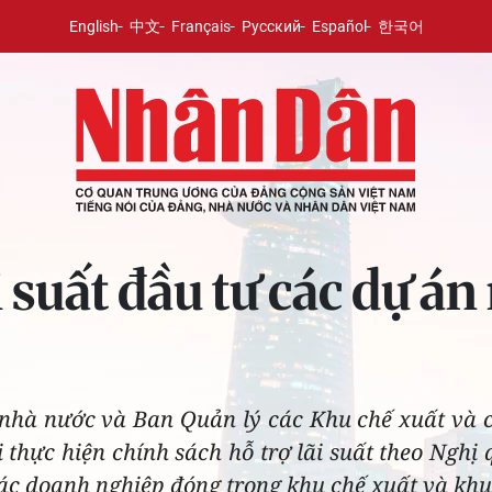
English
中文
Français
Русский
Español
한국어
ãi suất đầu tư các dự á
h nhà nước và Ban Quản lý các Khu chế xuất và
 thực hiện chính sách hỗ trợ lãi suất theo Nghị 
c doanh nghiệp đóng trong khu chế xuất và khu