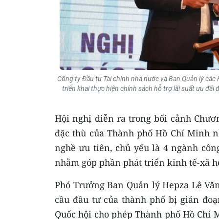
Công ty Đầu tư Tài chính nhà nước và Ban Quản lý các
triển khai thực hiện chính sách hỗ trợ lãi suất ưu đ
Hội nghị diễn ra trong bối cảnh Chươ
đặc thù của Thành phố Hồ Chí Minh 
nghề ưu tiên, chủ yếu là 4 ngành côn
nhằm góp phần phát triển kinh tế-xã hộ
Phó Trưởng Ban Quản lý Hepza Lê Văn 
cầu đầu tư của thành phố bị gián đoạ
Quốc hội cho phép Thành phố Hồ Chí M