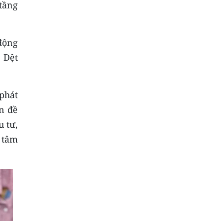
 tầng
động
 Dệt
phát
n đề
u tư,
 tâm