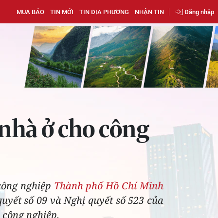
MUA BÁO
TIN MỚI
TIN ĐỊA PHƯƠNG
NHẬN TIN
Đăng nhập
n nhà ở cho công
 công nghiệp
Thành phố Hồ Chí Minh
quyết số 09 và Nghị quyết số 523 của
 công nghiệp.