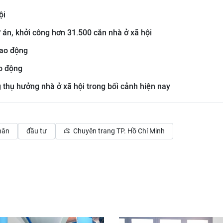
ội
 án, khởi công hơn 31.500 căn nhà ở xã hội
lao động
ao động
thụ hưởng nhà ở xã hội trong bối cảnh hiện nay
hân
đầu tư
Chuyên trang TP. Hồ Chí Minh