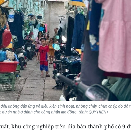
đều không đáp ứng về điều kiện sinh hoạt, phòng cháy, chữa cháy, do đó 
các dự án nhà ở dành cho công nhân lao động. (ảnh: QUÝ HIỀN)
xuất, khu công nghiệp trên địa bàn thành phố có 9 