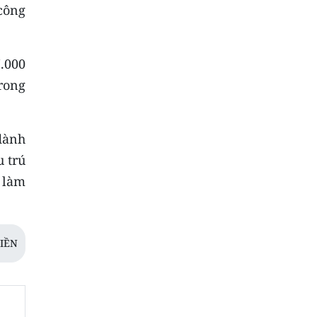
 công
.000
trong
dành
u trú
 làm
IỀN