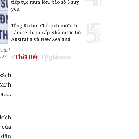
tiếp tục mưa lớn, bão số 3 suy
yếu
Tổng Bí thư, Chủ tịch nước Tô
Lâm sẽ thăm cấp Nhà nước tới
Australia và New Zealand
 nghị
Thời tiết
Tỷ giá
 QUÝ
sách
gành
cao…
kích
 của
 dân