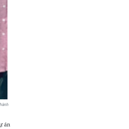
thành
dự án