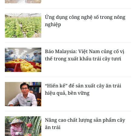
TIN MỚI
Ứng dụng công nghệ số trong nông
TIN ĐỊA PHƯƠNG
nghiệp
Trung du và miền núi phía Bắc
Đồng bằng sông Hồng
Báo Malaysia: Việt Nam củng cố vị
thế trong xuất khẩu trái cây tươi
Bắc Trung Bộ
Duyên hải Nam Trung Bộ và Tây
Nguyên
“Hiến kế” để sản xuất cây ăn trái
hiệu quả, bền vững
Đông Nam Bộ
Đồng bằng sông Cửu Long
Nâng cao chất lượng sản phẩm cây
Chuyên trang Hà Nội
ăn trái
Chuyên trang TP. Hồ Chí Minh