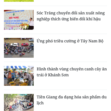
Media Pháp luật
Media Du lịch
Sóc Trăng chuyển đổi sản xuất nông
nghiệp thích ứng biến đổi khí hậu
Media Thế giới
Media Thể thao
Ứng phó triều cường ở Tây Nam Bộ
Media Giáo dục
Media Y tế
Media Khoa học - Công nghệ
Hình thành vùng chuyên canh cây ăn
trái ở Khánh Sơn
Media Môi trường
Ảnh
Tiền Giang đa dạng hóa sản phẩm du
Infographic
lịch