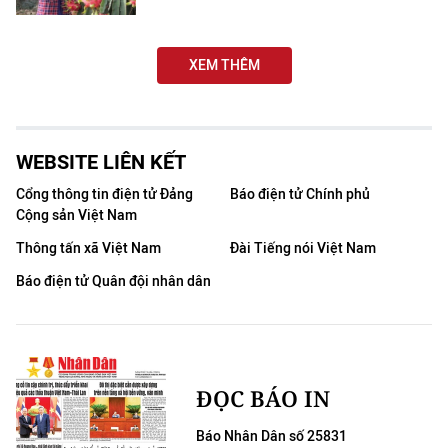
CHUYÊN ĐỀ
XEM THÊM
CÁC CHUYÊN TRANG
VỀ BÁO NHÂN DÂN
WEBSITE LIÊN KẾT
Cổng thông tin điện tử Đảng
Báo điện tử Chính phủ
THỜI NAY
Cộng sản Việt Nam
Thông tấn xã Việt Nam
Đài Tiếng nói Việt Nam
NHÂN DÂN CUỐI TUẦN
Báo điện tử Quân đội nhân dân
NHÂN DÂN HẰNG THÁNG
MUA BÁO
ĐỌC BÁO IN
ĐỌC BÁO IN
Báo Nhân Dân số 25831