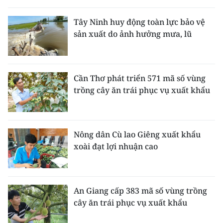
THỂ THAO
Tây Ninh huy động toàn lực bảo vệ
sản xuất do ảnh hưởng mưa, lũ
GIÁO DỤC
Y TẾ
Cần Thơ phát triển 571 mã số vùng
KHOA HỌC - CÔNG NGHỆ
trồng cây ăn trái phục vụ xuất khẩu
MÔI TRƯỜNG
BẠN ĐỌC
Nông dân Cù lao Giêng xuất khẩu
xoài đạt lợi nhuận cao
KIỂM CHỨNG THÔNG TIN
TRI THỨC CHUYÊN SÂU
An Giang cấp 383 mã số vùng trồng
cây ăn trái phục vụ xuất khẩu
54 DÂN TỘC VIỆT NAM