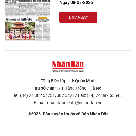
Ngày 08-08-2026
ENGLISH
ĐỌC NGAY
中文
FRANÇAIS
РУССКИЙ
ESPAÑOL
한국어
Tổng Biên tập :
Lê Quốc Minh
Trụ sở chính: 71 Hàng Trống - Hà Nội
Tel: (84) 24 382 54231/382 54232 Fax: (84) 24 382 55593.
E-mail:
nhandandientu@nhandan.vn
©2026. Bản quyền thuộc về Báo Nhân Dân