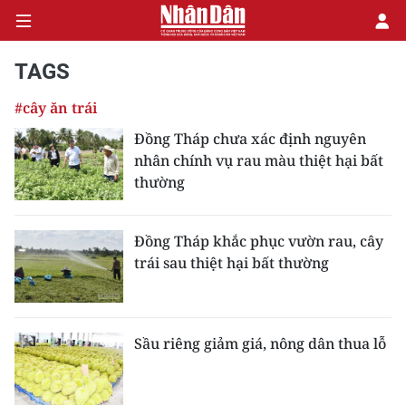
TAGS
#cây ăn trái
CHÍNH TRỊ
Đồng Tháp chưa xác định nguyên
nhân chính vụ rau màu thiệt hại bất
KINH TẾ
thường
VĂN HÓA
Đồng Tháp khắc phục vườn rau, cây
XÃ HỘI
trái sau thiệt hại bất thường
PHÁP LUẬT
DU LỊCH
Sầu riêng giảm giá, nông dân thua lỗ
THẾ GIỚI