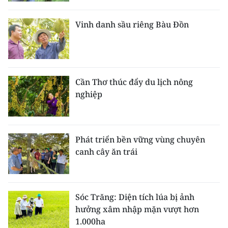
CHƯƠNG TRÌNH OCOP - MỖI XÃ
MỘT SẢN PHẨM
Vinh danh sầu riêng Bàu Đồn
RADIO
MEDIA CENTER
Cần Thơ thúc đẩy du lịch nông
nghiệp
E-Magazine
Video
Phát triển bền vững vùng chuyên
Media Chính trị
canh cây ăn trái
Media Kinh tế
Media Văn hóa
Sóc Trăng: Diện tích lúa bị ảnh
hưởng xâm nhập mặn vượt hơn
Media Xã hội
1.000ha