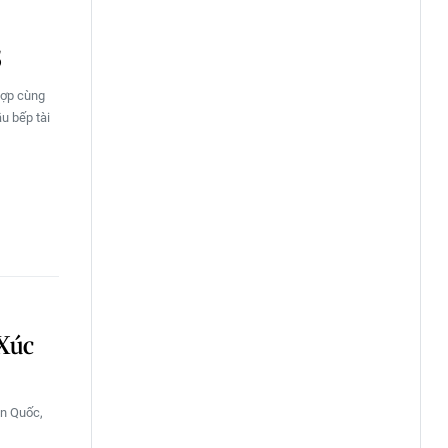
5
hợp cùng
u bếp tài
 Xúc
àn Quốc,