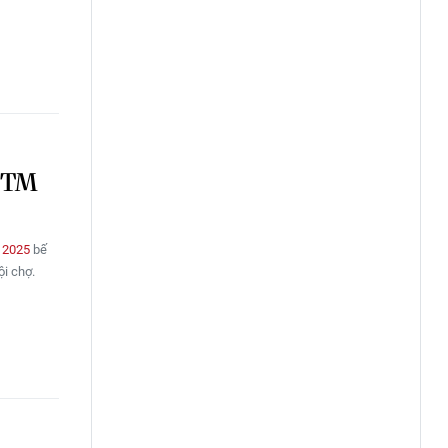
VITM
 2025
bế
i chợ.