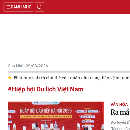
DANH MỤC
Chủ Nhật 09/08/2026
số
Phát huy vai trò chủ thể của nhân dân trong bảo vệ an nin
#Hiệp hội Du lịch Việt Nam
VĂN HÓA
Ra mắt
Đội tuyển Đ
“Modern Che