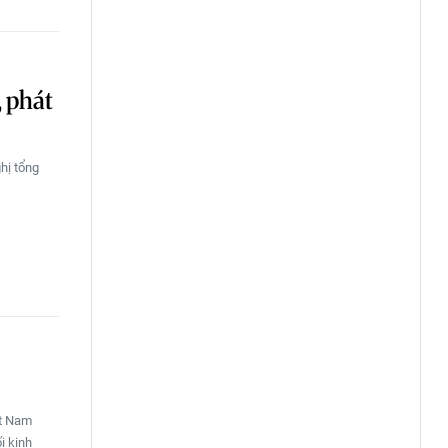
, phát
hị tổng
ệt Nam
i kinh