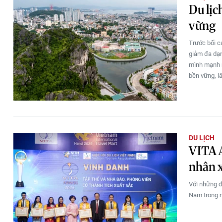
Du lịc
vững
Trước bối c
giảm đa dạn
mình mạnh m
bền vững, lâ
DU LỊCH
VITA A
nhân x
Với những đ
Nam trong n