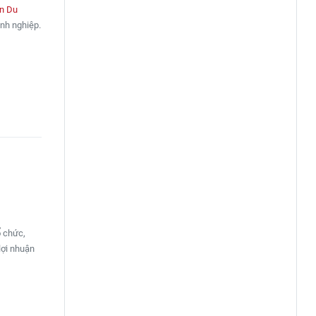
ến Du
nh nghiệp.
ổ chức,
lợi nhuận