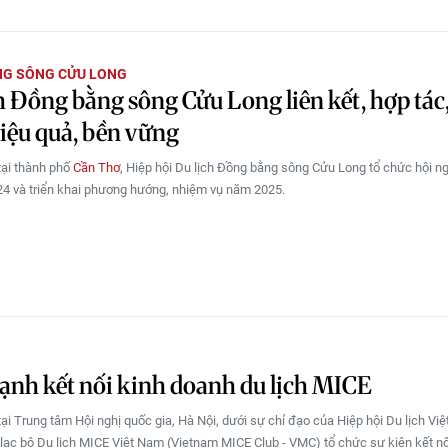
NG SÔNG CỬU LONG
h Đồng bằng sông Cửu Long liên kết, hợp tác
hiệu quả, bền vững
tại thành phố
Cần Thơ
, Hiệp hội Du lịch Đồng bằng sông Cửu Long tổ chức hội ng
4 và triển khai phương hướng, nhiệm vụ năm 2025.
nh kết nối kinh doanh du lịch MICE
tại Trung tâm Hội nghị quốc gia, Hà Nội, dưới sự chỉ đạo của Hiệp hội Du lịch Vi
 lạc bộ Du lịch MICE Việt Nam (Vietnam MICE Club - VMC) tổ chức sự kiện kết nố