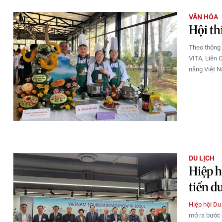
VĂN HÓA
Hội th
Theo thông 
VITA, Liên 
năng Việt N
DU LỊCH
Hiệp h
tiến d
Hiệp hội Du
mở ra bước 