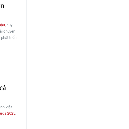
ền
 hậu
, suy
ải chuyển
phát triển
cá
ịch Việt
ards 2025
.