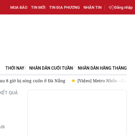
MUA BÁO
TIN MỚI
TIN ĐỊA PHƯƠNG
NHẬN TIN
Đăng nhập
THỜI NAY
NHÂN DÂN CUỐI TUẦN
NHÂN DÂN HẰNG THÁNG
 sau 8 giờ bị sóng cuốn ở Đà Nẵng
[Video] Metro Nhổn - Ga Hà 
KẾT QUẢ
 đề