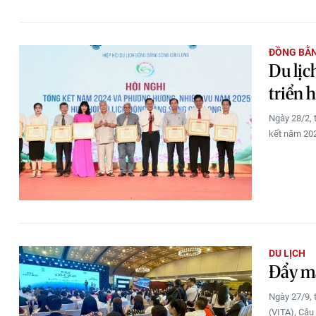
ĐỒNG BẰ
Du lịc
triển 
Ngày 28/2, 
kết năm 202
DU LỊCH
Đẩy mạ
Ngày 27/9, 
(VITA), Câu