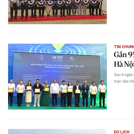
TIN CHUN
Gần 9
Hà Nộ
Sau 4 ngày 
mạc vào chi
DU LỊCH