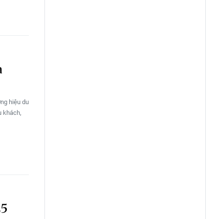
a
ơng hiệu du
u khách,
25