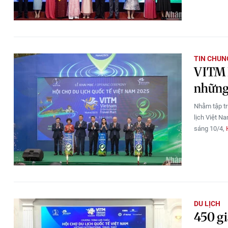
TIN CHUN
VITM H
những
Nhằm tập tr
lịch Việt N
sáng 10/4,
DU LỊCH
450 g