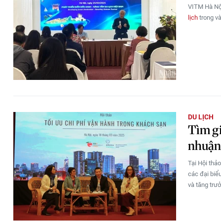
VITM Hà Nội
lịch
trong và
DU LỊCH
Tìm gi
nhuận
Tại Hội thả
các đại biểu
và tăng trư