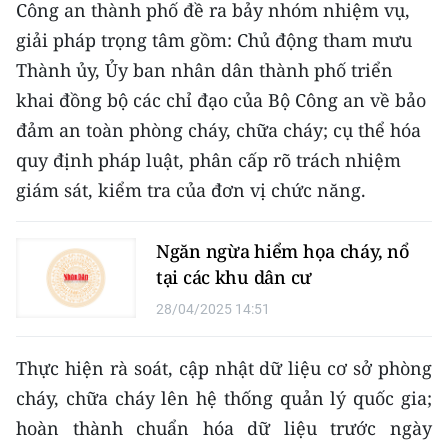
Công an thành phố đề ra bảy nhóm nhiệm vụ,
giải pháp trọng tâm gồm: Chủ động tham mưu
CHUYÊN ĐỀ
Thành ủy, Ủy ban nhân dân thành phố triển
CÁC CHUYÊN TRANG
khai đồng bộ các chỉ đạo của Bộ Công an về bảo
đảm an toàn phòng cháy, chữa cháy; cụ thể hóa
VỀ BÁO NHÂN DÂN
quy định pháp luật, phân cấp rõ trách nhiệm
giám sát, kiểm tra của đơn vị chức năng.
THỜI NAY
Ngăn ngừa hiểm họa cháy, nổ
NHÂN DÂN CUỐI TUẦN
tại các khu dân cư
NHÂN DÂN HẰNG THÁNG
28/04/2025 14:51
MUA BÁO
Thực hiện rà soát, cập nhật dữ liệu cơ sở phòng
ĐỌC BÁO IN
cháy, chữa cháy lên hệ thống quản lý quốc gia;
hoàn thành chuẩn hóa dữ liệu trước ngày