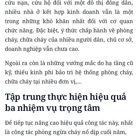
cứu nạn, cứu hộ đối với một đô thị đông dân,
TIN MỚI
nhiều nhà ở kết hợp kinh doanh vẫn là một
TIN ĐỊA PHƯƠNG
trong những khó khăn nhất đối với cơ quan
chức năng. Đặc biệt, ý thức chấp hành về phòng
Trung du và miền núi phía Bắc
cháy, chữa cháy của nhiều người dân, chủ cơ sở,
Đồng bằng sông Hồng
doanh nghiệp vẫn chưa cao.
Bắc Trung Bộ
Ngoài ra còn là những vướng mắc do hạ tầng cũ
kỹ, thiếu kinh phí bảo trì hệ thống phòng cháy,
Duyên hải Nam Trung Bộ và Tây
chữa cháy tại nhiều đơn vị,…
Nguyên
Tập trung thực hiện hiệu quả
Đông Nam Bộ
ba nhiệm vụ trọng tâm
Đồng bằng sông Cửu Long
Để tiếp tục nâng cao hiệu quả công tác này, nhất
Chuyên trang Hà Nội
là công tác phòng ngừa cháy nổ dịp cuối năm,
Chuyên trang TP. Hồ Chí Minh