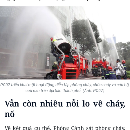
THỂ THAO
GIÁO DỤC
Y TẾ
KHOA HỌC - CÔNG NGHỆ
MÔI TRƯỜNG
BẠN ĐỌC
PC07 triển khai một hoạt động diễn tập phòng cháy, chữa cháy và cứu hộ,
KIỂM CHỨNG THÔNG TIN
cứu nạn trên địa bàn thành phố. (Ảnh: PC07)
Vẫn còn nhiều nỗi lo về cháy,
TRI THỨC CHUYÊN SÂU
nổ
54 DÂN TỘC VIỆT NAM
Về kết quả cụ thể, Phòng Cảnh sát phòng cháy,