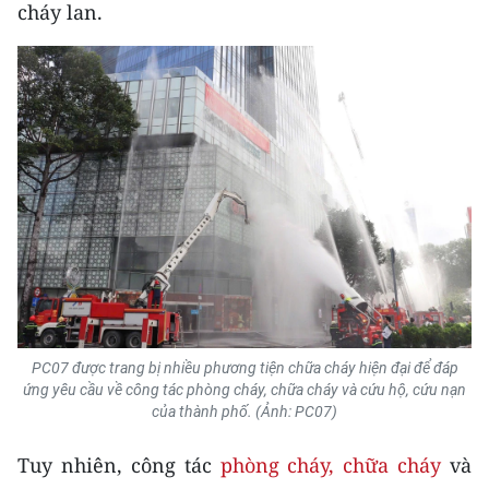
Media Pháp luật
cháy lan.
Media Du lịch
Media Thế giới
Media Thể thao
Media Giáo dục
Media Y tế
Media Khoa học - Công nghệ
Media Môi trường
PC07 được trang bị nhiều phương tiện chữa cháy hiện đại để đáp
Ảnh
ứng yêu cầu về công tác phòng cháy, chữa cháy và cứu hộ, cứu nạn
của thành phố. (Ảnh: PC07)
Infographic
Tuy nhiên, công tác
phòng cháy, chữa cháy
và