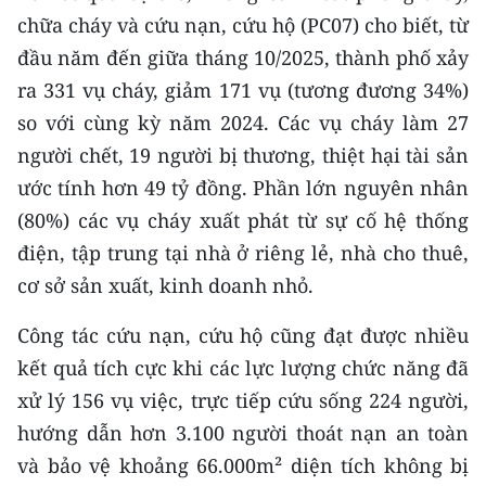
CHƯƠNG TRÌNH OCOP - MỖI XÃ
chữa cháy và cứu nạn, cứu hộ (PC07) cho biết, từ
MỘT SẢN PHẨM
đầu năm đến giữa tháng 10/2025, thành phố xảy
ra 331 vụ cháy, giảm 171 vụ (tương đương 34%)
RADIO
so với cùng kỳ năm 2024. Các vụ cháy làm 27
người chết, 19 người bị thương, thiệt hại tài sản
MEDIA CENTER
ước tính hơn 49 tỷ đồng. Phần lớn nguyên nhân
E-Magazine
(80%) các vụ cháy xuất phát từ sự cố hệ thống
điện, tập trung tại nhà ở riêng lẻ, nhà cho thuê,
Video
cơ sở sản xuất, kinh doanh nhỏ.
Media Chính trị
Công tác cứu nạn, cứu hộ cũng đạt được nhiều
Media Kinh tế
kết quả tích cực khi các lực lượng chức năng đã
xử lý 156 vụ việc, trực tiếp cứu sống 224 người,
Media Văn hóa
hướng dẫn hơn 3.100 người thoát nạn an toàn
Media Xã hội
và bảo vệ khoảng 66.000m² diện tích không bị