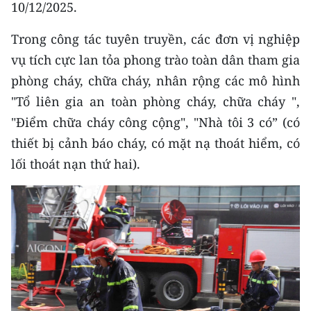
10/12/2025.
ENGLISH
Trong công tác tuyên truyền, các đơn vị nghiệp
中文
vụ tích cực lan tỏa phong trào toàn dân tham gia
FRANÇAIS
phòng cháy, chữa cháy, nhân rộng các mô hình
"Tổ liên gia an toàn phòng cháy, chữa cháy ",
РУССКИЙ
"Điểm chữa cháy công cộng", "Nhà tôi 3 có” (có
ESPAÑOL
thiết bị cảnh báo cháy, có mặt nạ thoát hiểm, có
lối thoát nạn thứ hai).
한국어