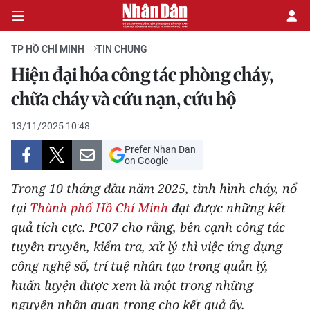
TP HỒ CHÍ MINH
TIN CHUNG
Hiện đại hóa công tác phòng cháy,
CHÍNH TRỊ
chữa cháy và cứu nạn, cứu hộ
KINH TẾ
13/11/2025 10:48
Prefer Nhan Dan
VĂN HÓA
on Google
Trong 10 tháng đầu năm 2025, tình hình cháy, nổ
XÃ HỘI
tại
Thành phố Hồ Chí Minh
đạt được những kết
quả tích cực. PC07 cho rằng, bên cạnh công tác
PHÁP LUẬT
tuyên truyền, kiểm tra, xử lý thì việc ứng dụng
DU LỊCH
công nghệ số, trí tuệ nhân tạo trong quản lý,
huấn luyện được xem là một trong những
THẾ GIỚI
nguyên nhân quan trọng cho kết quả ấy.