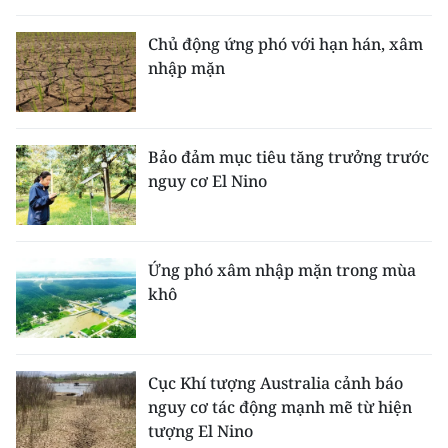
THỂ THAO
Chủ động ứng phó với hạn hán, xâm
nhập mặn
GIÁO DỤC
Y TẾ
Bảo đảm mục tiêu tăng trưởng trước
KHOA HỌC - CÔNG NGHỆ
nguy cơ El Nino
MÔI TRƯỜNG
BẠN ĐỌC
Ứng phó xâm nhập mặn trong mùa
khô
KIỂM CHỨNG THÔNG TIN
TRI THỨC CHUYÊN SÂU
Cục Khí tượng Australia cảnh báo
nguy cơ tác động mạnh mẽ từ hiện
54 DÂN TỘC VIỆT NAM
tượng El Nino