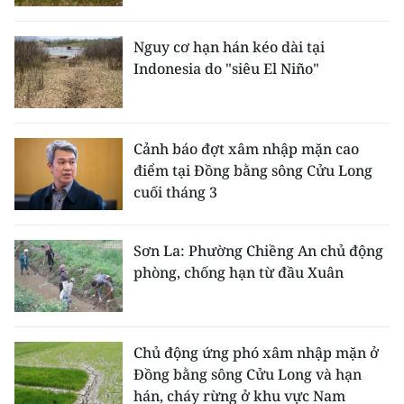
Media Pháp luật
Media Du lịch
Nguy cơ hạn hán kéo dài tại
Indonesia do "siêu El Niño"
Media Thế giới
Media Thể thao
Cảnh báo đợt xâm nhập mặn cao
Media Giáo dục
điểm tại Đồng bằng sông Cửu Long
cuối tháng 3
Media Y tế
Media Khoa học - Công nghệ
Sơn La: Phường Chiềng An chủ động
phòng, chống hạn từ đầu Xuân
Media Môi trường
Ảnh
Chủ động ứng phó xâm nhập mặn ở
Infographic
Đồng bằng sông Cửu Long và hạn
hán, cháy rừng ở khu vực Nam