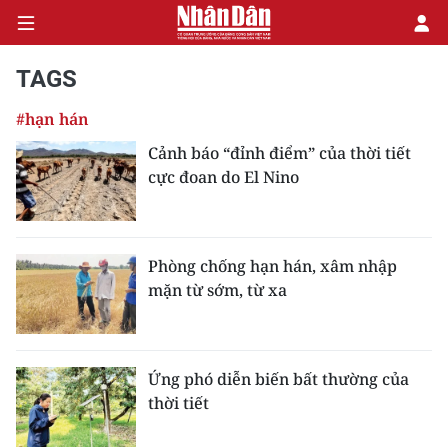
TAGS
#hạn hán
CHÍNH TRỊ
Cảnh báo “đỉnh điểm” của thời tiết
cực đoan do El Nino
KINH TẾ
VĂN HÓA
Phòng chống hạn hán, xâm nhập
XÃ HỘI
mặn từ sớm, từ xa
PHÁP LUẬT
DU LỊCH
Ứng phó diễn biến bất thường của
thời tiết
THẾ GIỚI