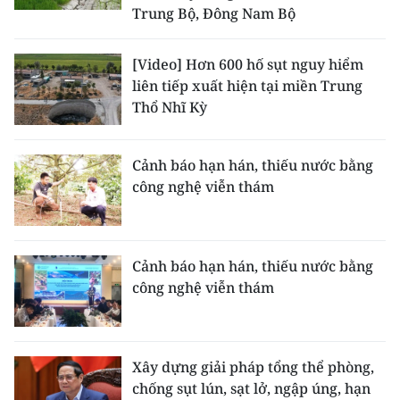
Trung Bộ, Đông Nam Bộ
TIN MỚI
TIN ĐỊA PHƯƠNG
[Video] Hơn 600 hố sụt nguy hiểm
liên tiếp xuất hiện tại miền Trung
Trung du và miền núi phía Bắc
Thổ Nhĩ Kỳ
Đồng bằng sông Hồng
Cảnh báo hạn hán, thiếu nước bằng
Bắc Trung Bộ
công nghệ viễn thám
Duyên hải Nam Trung Bộ và Tây
Nguyên
Cảnh báo hạn hán, thiếu nước bằng
Đông Nam Bộ
công nghệ viễn thám
Đồng bằng sông Cửu Long
Chuyên trang Hà Nội
Xây dựng giải pháp tổng thể phòng,
chống sụt lún, sạt lở, ngập úng, hạn
Chuyên trang TP. Hồ Chí Minh