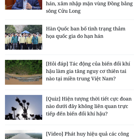
hán, xâm nhập mặn vùng Đồng bằng
sông Cửu Long
CHUYÊN ĐỀ
CÁC CHUYÊN TRANG
Hàn Quốc ban bố tình trạng thảm
họa quốc gia do hạn hán
VỀ BÁO NHÂN DÂN
THỜI NAY
[Hỏi đáp] Tác động của biến đổi khí
hậu làm gia tăng nguy cơ thiên tai
NHÂN DÂN CUỐI TUẦN
nào tại miền trung Việt Nam?
NHÂN DÂN HẰNG THÁNG
[Quiz] Hiện tượng thời tiết cực đoan
nào dưới đây không liên quan trực
MUA BÁO
tiếp đến biến đổi khí hậu?
ĐỌC BÁO IN
[Video] Phát huy hiệu quả các công