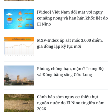
CHƯƠNG TRÌNH OCOP - MỖI XÃ
MỘT SẢN PHẨM
[Video] Việt Nam đối mặt với nguy
cơ nắng nóng và hạn hán khốc liệt do
El Nino
RADIO
MEDIA CENTER
MXV-Index áp sát mốc 3.000 điểm,
giá đồng lập kỷ lục mới
E-Magazine
Video
Phòng, chống hạn, mặn ở Trung Bộ
Media Chính trị
và Đồng bằng sông Cửu Long
Media Kinh tế
Media Văn hóa
Cảnh báo sớm nguy cơ thiếu hụt
nguồn nước do El Nino từ giữa năm
Media Xã hội
2026