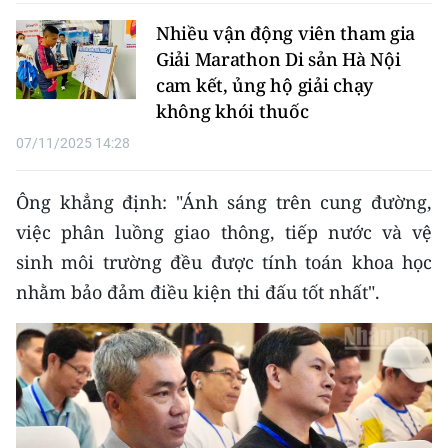
ENGLISH
Nhiều vận động viên tham gia
Giải Marathon Di sản Hà Nội
中文
cam kết, ủng hộ giải chạy
FRANÇAIS
không khói thuốc
07/11/2025 14:28
РУССКИЙ
Ông khẳng định: "Ánh sáng trên cung đường,
ESPAÑOL
việc phân luồng giao thông, tiếp nước và vệ
한국어
sinh môi trường đều được tính toán khoa học
nhằm bảo đảm điều kiện thi đấu tốt nhất".