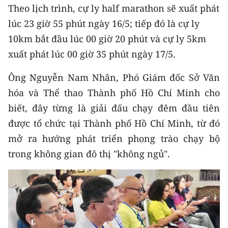
Media Pháp luật
Theo lịch trình, cự ly half marathon sẽ xuất phát
lúc 23 giờ 55 phút ngày 16/5; tiếp đó là cự ly
Media Du lịch
10km bắt đầu lúc 00 giờ 20 phút và cự ly 5km
Media Thế giới
xuất phát lúc 00 giờ 35 phút ngày 17/5.
Media Thể thao
Ông Nguyễn Nam Nhân, Phó Giám đốc Sở Văn
hóa và Thể thao Thành phố Hồ Chí Minh cho
Media Giáo dục
biết, đây từng là giải đấu chạy đêm đầu tiên
Media Y tế
được tổ chức tại Thành phố Hồ Chí Minh, từ đó
mở ra hướng phát triển phong trào chạy bộ
Media Khoa học - Công nghệ
trong không gian đô thị "không ngủ".
Media Môi trường
Ảnh
Infographic