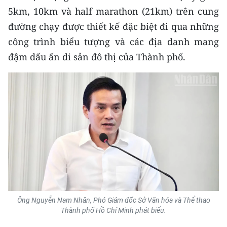
CHƯƠNG TRÌNH OCOP - MỖI XÃ
5km, 10km và half marathon (21km) trên cung
MỘT SẢN PHẨM
đường chạy được thiết kế đặc biệt đi qua những
công trình biểu tượng và các địa danh mang
RADIO
đậm dấu ấn di sản đô thị của Thành phố.
MEDIA CENTER
E-Magazine
Video
Media Chính trị
Media Kinh tế
Media Văn hóa
Ông Nguyễn Nam Nhân, Phó Giám đốc Sở Văn hóa và Thể thao
Media Xã hội
Thành phố Hồ Chí Minh phát biểu.