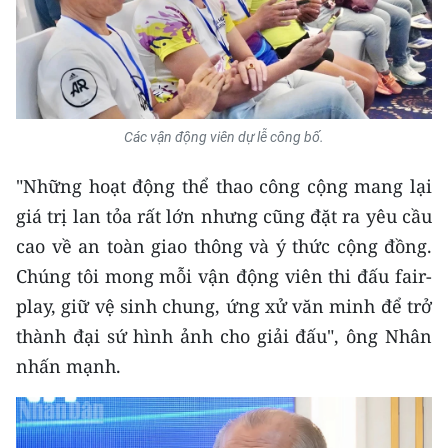
TIN MỚI
TIN ĐỊA PHƯƠNG
Trung du và miền núi phía Bắc
Các vận động viên dự lễ công bố.
Đồng bằng sông Hồng
"Những hoạt động thể thao công cộng mang lại
Bắc Trung Bộ
giá trị lan tỏa rất lớn nhưng cũng đặt ra yêu cầu
cao về an toàn giao thông và ý thức cộng đồng.
Duyên hải Nam Trung Bộ và Tây
Nguyên
Chúng tôi mong mỗi vận động viên thi đấu fair-
play, giữ vệ sinh chung, ứng xử văn minh để trở
Đông Nam Bộ
thành đại sứ hình ảnh cho giải đấu", ông Nhân
Đồng bằng sông Cửu Long
nhấn mạnh.
Chuyên trang Hà Nội
Chuyên trang TP. Hồ Chí Minh