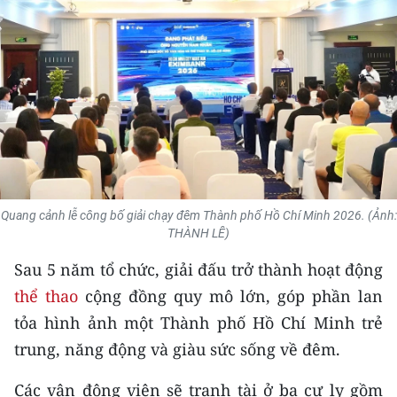
THỂ THAO
GIÁO DỤC
Y TẾ
KHOA HỌC - CÔNG NGHỆ
MÔI TRƯỜNG
Quang cảnh lễ công bố giải chạy đêm Thành phố Hồ Chí Minh 2026. (Ảnh:
BẠN ĐỌC
THÀNH LÊ)
Sau 5 năm tổ chức, giải đấu trở thành hoạt động
KIỂM CHỨNG THÔNG TIN
thể thao
cộng đồng quy mô lớn, góp phần lan
TRI THỨC CHUYÊN SÂU
tỏa hình ảnh một Thành phố Hồ Chí Minh trẻ
trung, năng động và giàu sức sống về đêm.
54 DÂN TỘC VIỆT NAM
Các vận động viên sẽ tranh tài ở ba cự ly gồm