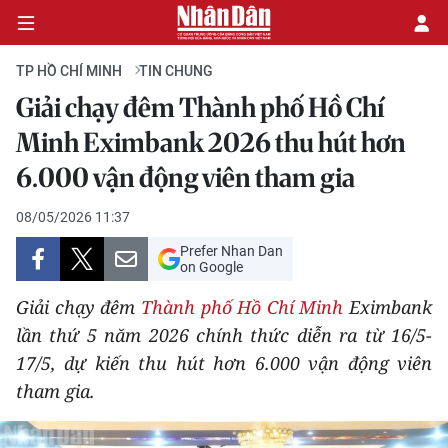
TP HỒ CHÍ MINH
TIN CHUNG
Giải chạy đêm Thành phố Hồ Chí
CHÍNH TRỊ
Minh Eximbank 2026 thu hút hơn
6.000 vận động viên tham gia
KINH TẾ
08/05/2026 11:37
VĂN HÓA
Prefer Nhan Dan
on Google
XÃ HỘI
Giải chạy đêm
Thành phố Hồ Chí Minh
Eximbank
PHÁP LUẬT
lần thứ 5 năm 2026 chính thức diễn ra từ 16/5-
17/5, dự kiến thu hút hơn 6.000 vận động viên
DU LỊCH
tham gia.
THẾ GIỚI