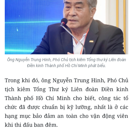
CHUYÊN ĐỀ
CÁC CHUYÊN TRANG
VỀ BÁO NHÂN DÂN
Ông Nguyễn Trung Hinh, Phó Chủ tịch kiêm Tổng thư ký Liên đoàn
THỜI NAY
Điền kinh Thành phố Hồ Chí Minh phát biểu.
NHÂN DÂN CUỐI TUẦN
Trong khi đó, ông Nguyễn Trung Hinh, Phó Chủ
tịch kiêm Tổng Thư ký Liên đoàn Điền kinh
NHÂN DÂN HẰNG THÁNG
Thành phố Hồ Chí Minh cho biết, công tác tổ
MUA BÁO
chức đã được chuẩn bị kỹ lưỡng, nhất là ở các
hạng mục bảo đảm an toàn cho vận động viên
ĐỌC BÁO IN
khi thi đấu ban đêm.