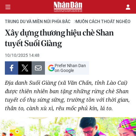
TRUNG DU VÀ MIỀN NÚI PHÍA BẮC
MUÔN CÁCH THOÁT NGHÈO
Xây dựng thương hiệu chè Shan
CHÍNH TRỊ
tuyết Suối Giàng
KINH TẾ
10/10/2025 14:48
Prefer Nhan Dan
VĂN HÓA
on Google
Địa danh Suối Giàng (xã Văn Chấn, tỉnh Lào Cai)
XÃ HỘI
được thiên nhiên ban tặng những rừng chè Shan
tuyết cổ thụ sừng sững, trường tồn với thời gian,
PHÁP LUẬT
thân to, cành xù xì, rêu mốc phủ kín, lá to.
DU LỊCH
THẾ GIỚI