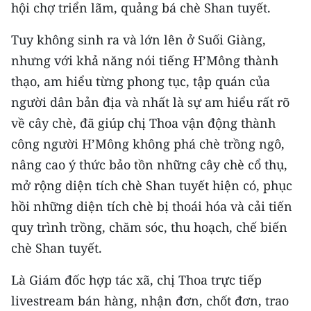
hội chợ triển lãm, quảng bá chè Shan tuyết.
CHUYÊN ĐỀ
Tuy không sinh ra và lớn lên ở Suối Giàng,
nhưng với khả năng nói tiếng H’Mông thành
CÁC CHUYÊN TRANG
thạo, am hiểu từng phong tục, tập quán của
người dân bản địa và nhất là sự am hiểu rất rõ
VỀ BÁO NHÂN DÂN
về cây chè, đã giúp chị Thoa vận động thành
THỜI NAY
công người H’Mông không phá chè trồng ngô,
nâng cao ý thức bảo tồn những cây chè cổ thụ,
NHÂN DÂN CUỐI TUẦN
mở rộng diện tích chè Shan tuyết hiện có, phục
hồi những diện tích chè bị thoái hóa và cải tiến
NHÂN DÂN HẰNG THÁNG
quy trình trồng, chăm sóc, thu hoạch, chế biến
MUA BÁO
chè Shan tuyết.
ĐỌC BÁO IN
Là Giám đốc hợp tác xã, chị Thoa trực tiếp
livestream bán hàng, nhận đơn, chốt đơn, trao