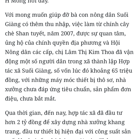
H’Mông nơi đây.
CHƯƠNG TRÌNH OCOP - MỖI XÃ
MỘT SẢN PHẨM
Với mong muốn giúp đỡ bà con nông dân Suối
Giàng có thêm thu nhập, việc làm từ chính cây
RADIO
chè Shan tuyết, năm 2007, được sự quan tâm,
ủng hộ của chính quyền địa phương và Hội
MEDIA CENTER
Nông dân các cấp, chị Lâm Thị Kim Thoa đã vận
E-Magazine
động một số người dân trong xã thành lập Hợp
tác xã Suối Giàng, số vốn lúc đó khoảng 65 triệu
Video
đồng, với những máy móc thiết bị thô sơ, nhà
Media Chính trị
xưởng chưa đáp ứng tiêu chuẩn, sản phẩm đơn
điệu, chưa bắt mắt.
Media Kinh tế
Qua thời gian, đến nay, hợp tác xã đã đầu tư
Media Văn hóa
hơn 2 tỷ đồng để xây dựng nhà xưởng khang
Media Xã hội
trang, đầu tư thiết bị hiện đại với công suất sản