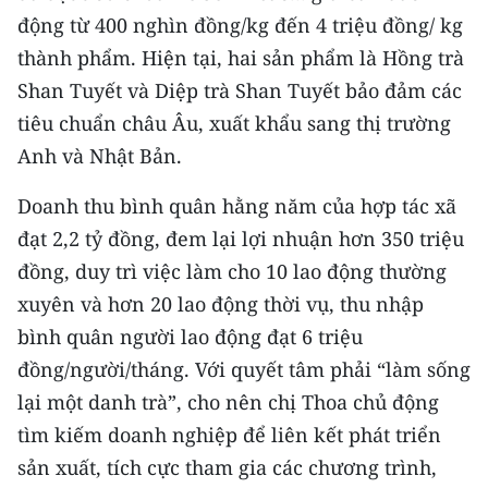
TIN MỚI
động từ 400 nghìn đồng/kg đến 4 triệu đồng/ kg
thành phẩm. Hiện tại, hai sản phẩm là Hồng trà
TIN ĐỊA PHƯƠNG
Shan Tuyết và Diệp trà Shan Tuyết bảo đảm các
tiêu chuẩn châu Âu, xuất khẩu sang thị trường
Trung du và miền núi phía Bắc
Anh và Nhật Bản.
Đồng bằng sông Hồng
Doanh thu bình quân hằng năm của hợp tác xã
Bắc Trung Bộ
đạt 2,2 tỷ đồng, đem lại lợi nhuận hơn 350 triệu
Duyên hải Nam Trung Bộ và Tây
đồng, duy trì việc làm cho 10 lao động thường
Nguyên
xuyên và hơn 20 lao động thời vụ, thu nhập
bình quân người lao động đạt 6 triệu
Đông Nam Bộ
đồng/người/tháng. Với quyết tâm phải “làm sống
Đồng bằng sông Cửu Long
lại một danh trà”, cho nên chị Thoa chủ động
tìm kiếm doanh nghiệp để liên kết phát triển
Chuyên trang Hà Nội
sản xuất, tích cực tham gia các chương trình,
Chuyên trang TP. Hồ Chí Minh