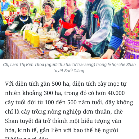
THỂ THAO
GIÁO DỤC
Y TẾ
KHOA HỌC - CÔNG NGHỆ
Chị Lâm Thị Kim Thoa (người thứ hai từ trái sang) trong lễ hội chè Shan
MÔI TRƯỜNG
tuyết Suối Giàng.
BẠN ĐỌC
Với diện tích gần 500 ha, diện tích cây mọc tự
nhiên khoảng 300 ha, trong đó có hơn 40.000
KIỂM CHỨNG THÔNG TIN
cây tuổi đời từ 100 đến 500 năm tuổi, đây không
chỉ là cây trồng nông nghiệp đơn thuần, chè
TRI THỨC CHUYÊN SÂU
Shan tuyết đã trở thành một biểu tượng văn
54 DÂN TỘC VIỆT NAM
hóa, kinh tế, gắn liền với bao thế hệ người