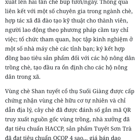
xuất lên hai tấn chè búp tươi/ngày. Thông qua
Media Pháp luật
liên kết với một số chuyên gia trong ngành chè,
Media Du lịch
hợp tác xã đã đào tạo kỹ thuật cho thành viên,
người lao động theo phương pháp cầm tay chỉ
Media Thế giới
việc; tổ chức tham quan, học tập kinh nghiệm ở
Media Thể thao
một số nhà máy chè các tỉnh bạn; ký kết hợp
Media Giáo dục
đồng bao tiêu sản phẩm đối với các hộ nông dân
trồng chè, tạo đầu ra ổn định cho các hộ nông
Media Y tế
dân trong xã.
Media Khoa học - Công nghệ
Vùng chè Shan tuyết cổ thụ Suối Giàng được cấp
Media Môi trường
chứng nhận vùng chè hữu cơ tự nhiên và chỉ
dẫn địa lý, cây chè đã được đánh số gắn mã QR
Ảnh
truy xuất nguồn gốc vùng trồng, nhà xưởng đã
Infographic
đạt tiêu chuẩn HACCP, sản phẩm Tuyết Sơn Trà
đã đạt tiêu chuẩn OCOP 4 sao... giá bán dao