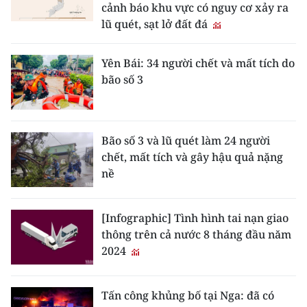
cảnh báo khu vực có nguy cơ xảy ra
lũ quét, sạt lở đất đá
CHUYÊN ĐỀ
CÁC CHUYÊN TRANG
Yên Bái: 34 người chết và mất tích do
bão số 3
VỀ BÁO NHÂN DÂN
THỜI NAY
Bão số 3 và lũ quét làm 24 người
chết, mất tích và gây hậu quả nặng
NHÂN DÂN CUỐI TUẦN
nề
NHÂN DÂN HẰNG THÁNG
[Infographic] Tình hình tai nạn giao
thông trên cả nước 8 tháng đầu năm
MUA BÁO
2024
ĐỌC BÁO IN
Tấn công khủng bố tại Nga: đã có