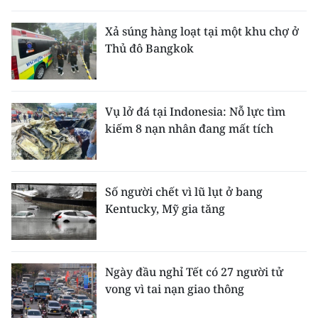
THỂ THAO
Xả súng hàng loạt tại một khu chợ ở
Thủ đô Bangkok
GIÁO DỤC
Y TẾ
Vụ lở đá tại Indonesia: Nỗ lực tìm
KHOA HỌC - CÔNG NGHỆ
kiếm 8 nạn nhân đang mất tích
MÔI TRƯỜNG
BẠN ĐỌC
Số người chết vì lũ lụt ở bang
Kentucky, Mỹ gia tăng
KIỂM CHỨNG THÔNG TIN
TRI THỨC CHUYÊN SÂU
Ngày đầu nghỉ Tết có 27 người tử
vong vì tai nạn giao thông
54 DÂN TỘC VIỆT NAM