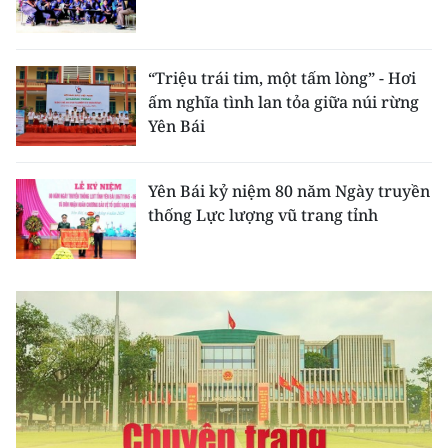
CHƯƠNG TRÌNH OCOP - MỖI XÃ
MỘT SẢN PHẨM
“Triệu trái tim, một tấm lòng” - Hơi
RADIO
ấm nghĩa tình lan tỏa giữa núi rừng
Yên Bái
MEDIA CENTER
Yên Bái kỷ niệm 80 năm Ngày truyền
E-Magazine
thống Lực lượng vũ trang tỉnh
Video
Media Chính trị
Media Kinh tế
Media Văn hóa
Media Xã hội