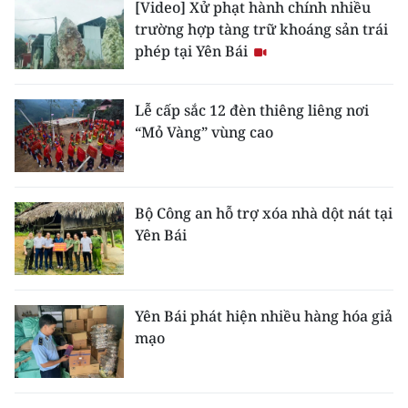
[Video] Xử phạt hành chính nhiều
ENGLISH
trường hợp tàng trữ khoáng sản trái
phép tại Yên Bái
中文
FRANÇAIS
Lễ cấp sắc 12 đèn thiêng liêng nơi
“Mỏ Vàng” vùng cao
РУССКИЙ
ESPAÑOL
Bộ Công an hỗ trợ xóa nhà dột nát tại
한국어
Yên Bái
Yên Bái phát hiện nhiều hàng hóa giả
mạo