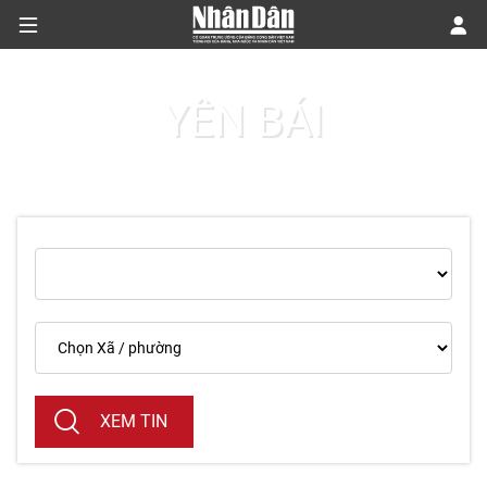
YÊN BÁI
CHÍNH TRỊ
KINH TẾ
VĂN HÓA
XÃ HỘI
PHÁP LUẬT
DU LỊCH
XEM TIN
THẾ GIỚI