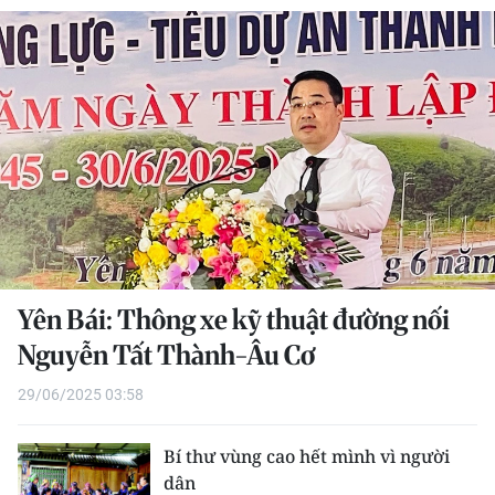
THỂ THAO
GIÁO DỤC
Y TẾ
KHOA HỌC - CÔNG NGHỆ
MÔI TRƯỜNG
BẠN ĐỌC
Yên Bái: Thông xe kỹ thuật đường nối
KIỂM CHỨNG THÔNG TIN
Nguyễn Tất Thành-Âu Cơ
29/06/2025 03:58
TRI THỨC CHUYÊN SÂU
54 DÂN TỘC VIỆT NAM
Bí thư vùng cao hết mình vì người
dân