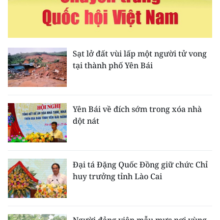
Media Pháp luật
Media Du lịch
Media Thế giới
Sạt lở đất vùi lấp một người tử vong
tại thành phố Yên Bái
Media Thể thao
Media Giáo dục
Yên Bái về đích sớm trong xóa nhà
Media Y tế
dột nát
Media Khoa học - Công nghệ
Media Môi trường
Đại tá Đặng Quốc Đồng giữ chức Chỉ
huy trưởng tỉnh Lào Cai
Ảnh
Infographic