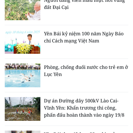
Người đảng viên mẫu mực nơi vùng
TIN MỚI
đất Đại Cại
TIN ĐỊA PHƯƠNG
Trung du và miền núi phía Bắc
Yên Bái kỷ niệm 100 năm Ngày Báo
chí Cách mạng Việt Nam
Đồng bằng sông Hồng
Bắc Trung Bộ
Phòng, chống đuối nước cho trẻ em ở
Duyên hải Nam Trung Bộ và Tây
Lục Yên
Nguyên
Đông Nam Bộ
Dự án Đường dây 500kV Lào Cai-
Đồng bằng sông Cửu Long
Vĩnh Yên: Khẩn trương thi công,
phấn đấu hoàn thành vào ngày 19/8
Chuyên trang Hà Nội
Chuyên trang TP. Hồ Chí Minh