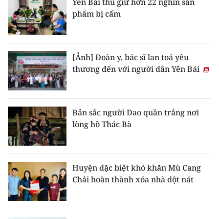
Yên Bái thu giữ hơn 22 nghìn sản
phẩm bị cấm
CHUYÊN ĐỀ
CÁC CHUYÊN TRANG
[Ảnh] Đoàn y, bác sĩ lan toả yêu
thương đến với người dân Yên Bái
VỀ BÁO NHÂN DÂN
THỜI NAY
Bản sắc người Dao quần trắng nơi
NHÂN DÂN CUỐI TUẦN
lòng hồ Thác Bà
NHÂN DÂN HẰNG THÁNG
Huyện đặc biệt khó khăn Mù Cang
MUA BÁO
Chải hoàn thành xóa nhà dột nát
ĐỌC BÁO IN