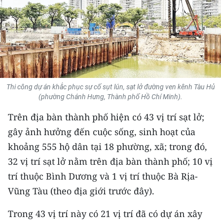
THỂ THAO
GIÁO DỤC
Y TẾ
KHOA HỌC - CÔNG NGHỆ
Thi công dự án khắc phục sự cố sụt lún, sạt lở đường ven kênh Tàu Hủ
(phường Chánh Hưng, Thành phố Hồ Chí Minh).
MÔI TRƯỜNG
Trên địa bàn thành phố hiện có 43 vị trí sạt lở;
BẠN ĐỌC
gây ảnh hưởng đến cuộc sống, sinh hoạt của
khoảng 555 hộ dân tại 18 phường, xã; trong đó,
KIỂM CHỨNG THÔNG TIN
32 vị trí sạt lở nằm trên địa bàn thành phố; 10 vị
trí thuộc Bình Dương và 1 vị trí thuộc Bà Rịa-
TRI THỨC CHUYÊN SÂU
Vũng Tàu (theo địa giới trước đây).
54 DÂN TỘC VIỆT NAM
Trong 43 vị trí này có 21 vị trí đã có dự án xây