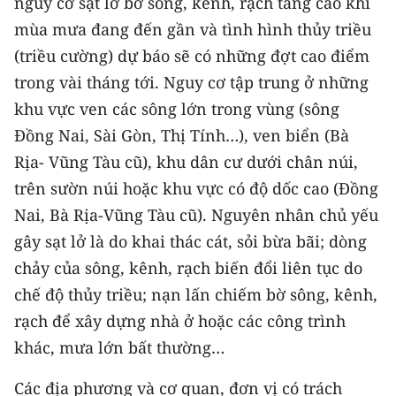
nguy cơ sạt lở bờ sông, kênh, rạch tăng cao khi
Media Pháp luật
mùa mưa đang đến gần và tình hình thủy triều
Media Du lịch
(triều cường) dự báo sẽ có những đợt cao điểm
trong vài tháng tới. Nguy cơ tập trung ở những
Media Thế giới
khu vực ven các sông lớn trong vùng (sông
Media Thể thao
Đồng Nai, Sài Gòn, Thị Tính…), ven biển (Bà
Rịa- Vũng Tàu cũ), khu dân cư dưới chân núi,
Media Giáo dục
trên sườn núi hoặc khu vực có độ dốc cao (Đồng
Media Y tế
Nai, Bà Rịa-Vũng Tàu cũ). Nguyên nhân chủ yếu
gây sạt lở là do khai thác cát, sỏi bừa bãi; dòng
Media Khoa học - Công nghệ
chảy của sông, kênh, rạch biến đổi liên tục do
Media Môi trường
chế độ thủy triều; nạn lấn chiếm bờ sông, kênh,
Ảnh
rạch để xây dựng nhà ở hoặc các công trình
khác, mưa lớn bất thường…
Infographic
Các địa phương và cơ quan, đơn vị có trách