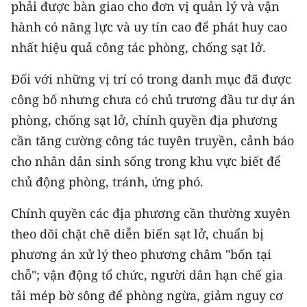
phải được bàn giao cho đơn vị quản lý và vận
hành có năng lực và uy tín cao để phát huy cao
CHUYÊN ĐỀ
nhất hiệu quả công tác phòng, chống sạt lở.
CÁC CHUYÊN TRANG
Đối với những vị trí có trong danh mục đã được
công bố nhưng chưa có chủ trương đầu tư dự án
VỀ BÁO NHÂN DÂN
phòng, chống sạt lở, chính quyền địa phương
cần tăng cường công tác tuyên truyền, cảnh báo
THỜI NAY
cho nhân dân sinh sống trong khu vực biết để
NHÂN DÂN CUỐI TUẦN
chủ động phòng, tránh, ứng phó.
NHÂN DÂN HẰNG THÁNG
Chính quyền các địa phương cần thường xuyên
theo dõi chặt chẽ diễn biến sạt lở, chuẩn bị
MUA BÁO
phương án xử lý theo phương châm "bốn tại
ĐỌC BÁO IN
chỗ"; vận động tổ chức, người dân hạn chế gia
tải mép bờ sông để phòng ngừa, giảm nguy cơ