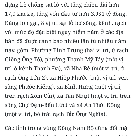
CHƯƠNG TRÌNH OCOP - MỖI XÃ
dựng kè chống sạt lở với tổng chiều dài hơn
MỘT SẢN PHẨM
17,9 km kè, tổng vốn đầu tư hơn 3.951 tỷ đồng.
Đáng lo ngại, 8 vị trí sạt lở bờ sông, kênh, rạch
RADIO
với mức độ đặc biệt nguy hiểm nằm ở các địa
bàn đã được cảnh báo nhiều lần từ nhiều năm
MEDIA CENTER
nay, gồm: Phường Bình Trưng (hai vị trí, ở rạch
E-Magazine
Giồng Ông Tố), phường Thạnh Mỹ Tây (một vị
trí, ở kênh Thanh Đa), xã Nhà Bè (một vị trí, ở
Video
rạch Ông Lớn 2), xã Hiệp Phước (một vị trí, ven
Media Chính trị
sông Phước Kiểng), xã Bình Hưng (một vị trí,
trên rạch Xóm Củi), xã Tân Nhựt (một vị trí, trên
Media Kinh tế
sông Chợ Đệm-Bến Lức) và xã An Thới Đông
Media Văn hóa
(một vị trí, bờ trái rạch Tắc Ông Nghĩa).
Media Xã hội
Các tỉnh trong vùng Đông Nam Bộ cũng đối mặt