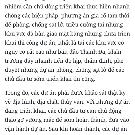
TIN MỚI
nhiệm cần chủ động triển khai thực hiện nhanh
chóng các biện pháp, phương án gia cố tạm thời
TIN ĐỊA PHƯƠNG
để phòng, chống sạt lở, triều cường tại những
khu vực đã bàn giao mặt bằng nhưng chưa triển
Trung du và miền núi phía Bắc
khai thi công dự án; nhất là tại các khu vực có
Đồng bằng sông Hồng
nguy cơ rất cao như bán đảo Thanh Đa; khẩn
trương đẩy nhanh tiến độ lập, thẩm định, phê
Bắc Trung Bộ
duyệt những dự án phòng, chống sạt lở để các
Duyên hải Nam Trung Bộ và Tây
chủ đầu tư sớm triển khai thi công.
Nguyên
Trong đó, các dự án phải được khảo sát thật kỹ
Đông Nam Bộ
về địa hình, địa chất, thủy văn. Với những dự án
Đồng bằng sông Cửu Long
đang triển khai, các chủ đầu tư cần chủ động
tháo gỡ vướng mắc để sớm hoàn thành, đưa vào
Chuyên trang Hà Nội
vận hành dự án. Sau khi hoàn thành, các dự án
Chuyên trang TP. Hồ Chí Minh