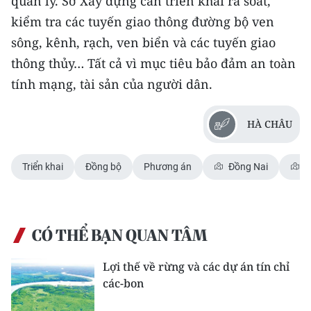
quản lý. Sở Xây dựng cần triển khai rà soát,
kiểm tra các tuyến giao thông đường bộ ven
sông, kênh, rạch, ven biển và các tuyến giao
thông thủy… Tất cả vì mục tiêu bảo đảm an toàn
tính mạng, tài sản của người dân.
HÀ CHÂU
Triển khai
Đồng bộ
Phương án
Đồng Nai
T
CÓ THỂ BẠN QUAN TÂM
Lợi thế về rừng và các dự án tín chỉ
các-bon