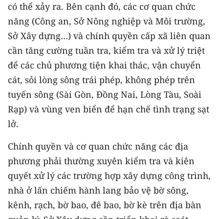
có thể xảy ra. Bên cạnh đó, các cơ quan chức
ENGLISH
năng (Công an, Sở Nông nghiệp và Môi trường,
中文
Sở Xây dựng…) và chính quyền cấp xã liên quan
cần tăng cường tuần tra, kiểm tra và xử lý triệt
FRANÇAIS
để các chủ phương tiện khai thác, vận chuyển
РУССКИЙ
cát, sỏi lòng sông trái phép, không phép trên
tuyến sông (Sài Gòn, Đồng Nai, Lòng Tàu, Soài
ESPAÑOL
Rạp) và vùng ven biển để hạn chế tình trạng sạt
lở.
한국어
Chính quyền và cơ quan chức năng các địa
phương phải thường xuyên kiểm tra và kiên
quyết xử lý các trường hợp xây dựng công trình,
nhà ở lấn chiếm hành lang bảo vệ bờ sông,
kênh, rạch, bờ bao, đê bao, bờ kè trên địa bàn