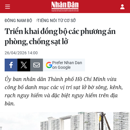
ĐÔNG NAM BỘ
TIẾNG NÓI TỪ CƠ SỞ
Triển khai đồng bộ các phương án
CHÍNH TRỊ
phòng, chống sạt lở
KINH TẾ
26/04/2026 14:00
Prefer Nhan Dan
VĂN HÓA
on Google
Ủy ban nhân dân Thành phố Hồ Chí Minh vừa
XÃ HỘI
công bố danh mục các vị trí sạt lở bờ sông, kênh,
rạch nguy hiểm và đặc biệt nguy hiểm trên địa
PHÁP LUẬT
bàn.
DU LỊCH
THẾ GIỚI