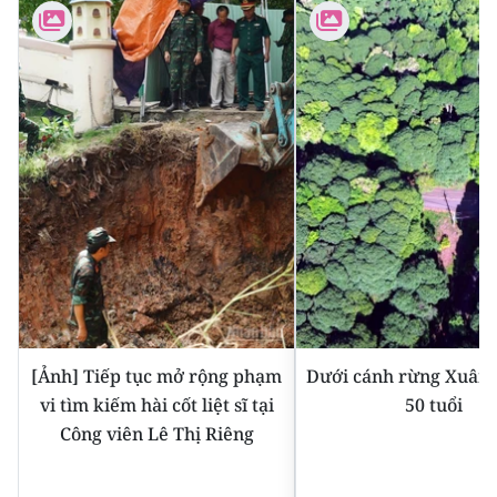
ENGLISH
中文
FRANÇAIS
РУССКИЙ
ESPAÑOL
한국어
[Ảnh] Tiếp tục mở rộng phạm
Dưới cánh rừng Xuân 
vi tìm kiếm hài cốt liệt sĩ tại
50 tuổi
Công viên Lê Thị Riêng