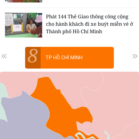
CHƯƠNG TRÌNH OCOP - MỖI XÃ
MỘT SẢN PHẨM
Phát 144 Thẻ Giao thông công cộng
cho hành khách đi xe buýt miễn vé ở
RADIO
Thành phố Hồ Chí Minh
MEDIA CENTER
8
TP HỒ CHÍ MINH
E-Magazine
Video
Media Chính trị
Media Kinh tế
Media Văn hóa
Media Xã hội