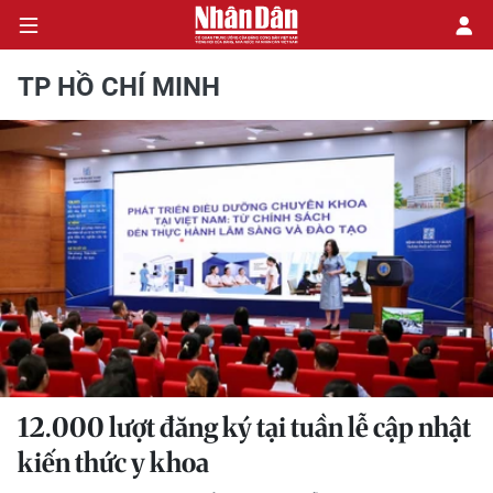
TP HỒ CHÍ MINH
CHÍNH TRỊ
KINH TẾ
VĂN HÓA
XÃ HỘI
PHÁP LUẬT
DU LỊCH
12.000 lượt đăng ký tại tuần lễ cập nhật
kiến thức y khoa
THẾ GIỚI