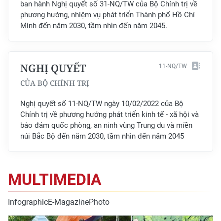
ban hành Nghị quyết số 31-NQ/TW của Bộ Chính trị về
phương hướng, nhiệm vụ phát triển Thành phố Hồ Chí
CHUYÊN ĐỀ
Minh đến năm 2030, tầm nhìn đến năm 2045.
CÁC CHUYÊN TRANG
NGHỊ QUYẾT
11-NQ/TW
VỀ BÁO NHÂN DÂN
CỦA BỘ CHÍNH TRỊ
THỜI NAY
Nghị quyết số 11-NQ/TW ngày 10/02/2022 của Bộ
Chính trị về phương hướng phát triển kinh tế - xã hội và
NHÂN DÂN CUỐI TUẦN
bảo đảm quốc phòng, an ninh vùng Trung du và miền
núi Bắc Bộ đến năm 2030, tầm nhìn đến năm 2045
NHÂN DÂN HẰNG THÁNG
MUA BÁO
MULTIMEDIA
ĐỌC BÁO IN
Infographic
E-Magazine
Photo