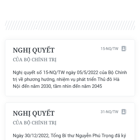
TIN MỚI
TIN ĐỊA PHƯƠNG
Trung du và miền núi phía Bắc
Đồng bằng sông Hồng
NGHỊ QUYẾT
15-NQ/TW
CỦA BỘ CHÍNH TRỊ
Bắc Trung Bộ
Nghị quyết số 15-NQ/TW ngày 05/5/2022 của Bộ Chính
Duyên hải Nam Trung Bộ và Tây
trị về phương hướng, nhiệm vụ phát triển Thủ đô Hà
Nguyên
Nội đến năm 2030, tầm nhìn đến năm 2045
Đông Nam Bộ
Đồng bằng sông Cửu Long
NGHỊ QUYẾT
31-NQ/TW
CỦA BỘ CHÍNH TRỊ
Chuyên trang Hà Nội
Ngày 30/12/2022, Tổng Bí thư Nguyễn Phú Trọng đã ký
Chuyên trang TP. Hồ Chí Minh