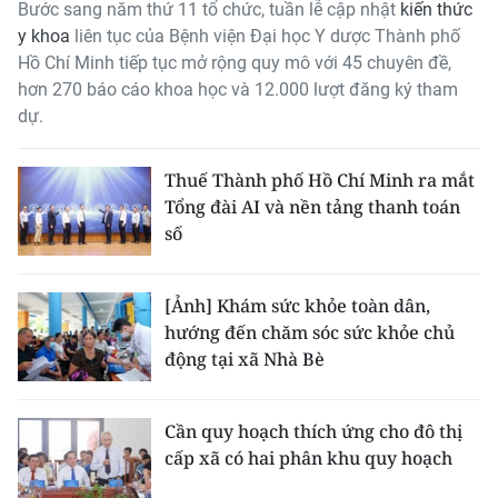
Bước sang năm thứ 11 tổ chức, tuần lễ cập nhật
kiến thức
THỂ THAO
y khoa
liên tục của Bệnh viện Đại học Y dược Thành phố
Hồ Chí Minh tiếp tục mở rộng quy mô với 45 chuyên đề,
GIÁO DỤC
hơn 270 báo cáo khoa học và 12.000 lượt đăng ký tham
dự.
Y TẾ
Thuế Thành phố Hồ Chí Minh ra mắt
KHOA HỌC - CÔNG NGHỆ
Tổng đài AI và nền tảng thanh toán
số
MÔI TRƯỜNG
BẠN ĐỌC
[Ảnh] Khám sức khỏe toàn dân,
hướng đến chăm sóc sức khỏe chủ
KIỂM CHỨNG THÔNG TIN
động tại xã Nhà Bè
TRI THỨC CHUYÊN SÂU
Cần quy hoạch thích ứng cho đô thị
54 DÂN TỘC VIỆT NAM
cấp xã có hai phân khu quy hoạch