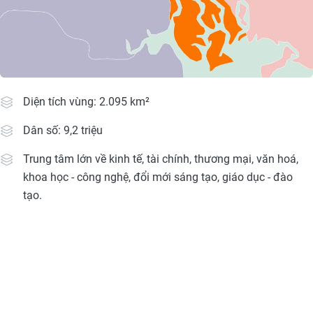
Media Pháp luật
Media Du lịch
Media Thế giới
Media Thể thao
Diện tích vùng: 2.095 km²
Media Giáo dục
Dân số: 9,2 triệu
Media Y tế
Trung tâm lớn về kinh tế, tài chính, thương mại, văn hoá,
khoa học - công nghệ, đổi mới sáng tạo, giáo dục - đào
Media Khoa học - Công nghệ
tạo.
Media Môi trường
Ảnh
Infographic