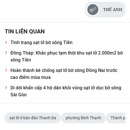
THẾ ANH
TIN LIÊN QUAN
Tình trạng sạt lở bờ sông Tiền
Đồng Tháp: Khắc phục tạm thời khu sạt lở 2.000m2 bờ
sông Tiền
Hoàn thành kè chống sạt lở bờ sông Đồng Nai trước
cao điểm mùa mưa
Di dời khẩn cấp 4 hộ dân khỏi vùng sạt lở dọc bờ sông
Sài Gòn
sạt lở ở bán đảo Thanh Đa
phường Bình Thạnh
Thành phố