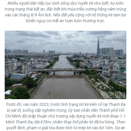
ENGLISH
Nhiều người dân tiếp tục sinh sống dọc tuyến kè cho biết, họ luôn
trong trạng thái bất an, đặc biệt khi mùa triều cường hằng năm trùng
vào các tháng 8/9 Âm lịch. Nền đất yếu cộng với hệ thống kè tạm bợ
中文
khiến nguy cơ mất an toàn luôn thường trực.
FRANÇAIS
РУССКИЙ
ESPAÑOL
한국어
Trước đó, vào năm 2023, trước tình trạng bờ kè kiên cố tại Thanh Đa
bị sạt lở, xuống cấp nghiêm trọng, Ủy ban nhân dân Thành phố Hồ
Chí Minh đã chấp thuận chủ trương xây dựng tuyến kè mới đoạn 1.1
kênh Thanh Đa, dài 478m, nhằm thay thế phần kè đã hư hỏng. Theo
quyết định, phạm vi giải tỏa được tính từ mép kè vào bờ 10m. Dự án