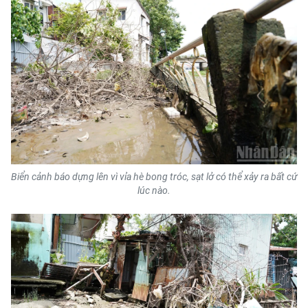
Biển cảnh báo dựng lên vì vỉa hè bong tróc, sạt lở có thể xảy ra bất cứ
lúc nào.