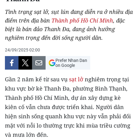
THỂ THAO
Tình trạng sạt lở, sụt lún đang diễn ra ở nhiều địa
điểm trên địa bàn
Thành phố Hồ Chí Minh
, đặc
GIÁO DỤC
biệt là bán đảo Thanh Đa, đang ảnh hưởng
Y TẾ
nghiêm trọng đến đời sống người dân.
24/09/2025 02:00
KHOA HỌC - CÔNG NGHỆ
Prefer Nhan Dan
on Google
MÔI TRƯỜNG
Gần 2 năm kể từ sau vụ
sạt lở
nghiêm trọng tại
BẠN ĐỌC
khu vực bờ kè Thanh Đa, phường Bình Thạnh,
KIỂM CHỨNG THÔNG TIN
Thành phố Hồ Chí Minh, dự án xây dựng kè
kiên cố vẫn chưa được triển khai. Người dân
TRI THỨC CHUYÊN SÂU
hiện sinh sống quanh khu vực này vẫn phải đối
mặt với nỗi lo thường trực khi mùa triều cường
54 DÂN TỘC VIỆT NAM
và mưa lớn đến.