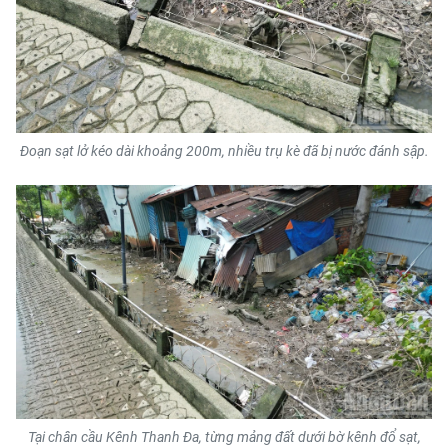
Media Pháp luật
Media Du lịch
Media Thế giới
Media Thể thao
Đoạn sạt lở kéo dài khoảng 200m, nhiều trụ kè đã bị nước đánh sập.
Media Giáo dục
Media Y tế
Media Khoa học - Công nghệ
Media Môi trường
Ảnh
Infographic
Tại chân cầu Kênh Thanh Đa, từng mảng đất dưới bờ kênh đổ sạt,