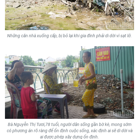
Những căn nhà xuống cấp, bị bỏ lại khi gia đình phải di dời vì sạt lở.
Bà Nguyễn Thị Tươi,78 tuổi, người dân sống gần bờ kè, mong sớm
có phương án rõ ràng để ổn định cuộc sống, xác định ai sẽ di dời và
ai được phép xây dựng ổn định.