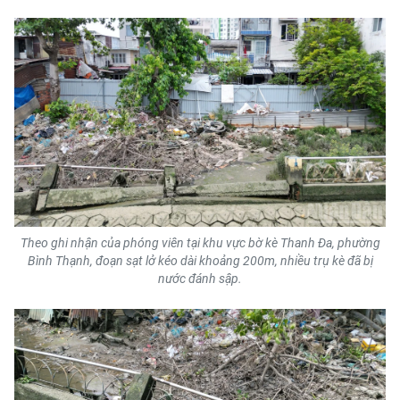
CHƯƠNG TRÌNH OCOP - MỖI XÃ
MỘT SẢN PHẨM
RADIO
MEDIA CENTER
E-Magazine
Video
Theo ghi nhận của phóng viên tại khu vực bờ kè Thanh Đa, phường
Media Chính trị
Bình Thạnh, đoạn sạt lở kéo dài khoảng 200m, nhiều trụ kè đã bị
nước đánh sập.
Media Kinh tế
Media Văn hóa
Media Xã hội