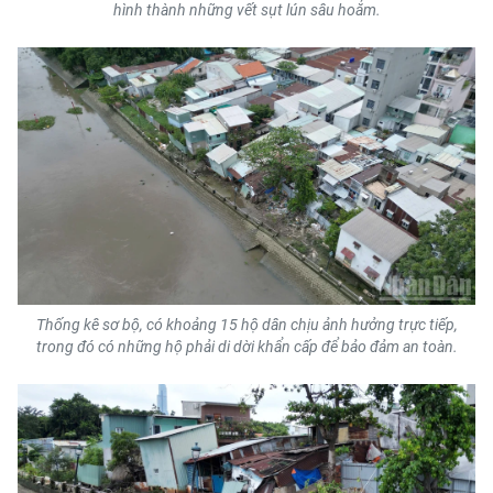
hình thành những vết sụt lún sâu hoắm.
TIN MỚI
TIN ĐỊA PHƯƠNG
Trung du và miền núi phía Bắc
Đồng bằng sông Hồng
Bắc Trung Bộ
Duyên hải Nam Trung Bộ và Tây
Nguyên
Thống kê sơ bộ, có khoảng 15 hộ dân chịu ảnh hưởng trực tiếp,
Đông Nam Bộ
trong đó có những hộ phải di dời khẩn cấp để bảo đảm an toàn.
Đồng bằng sông Cửu Long
Chuyên trang Hà Nội
Chuyên trang TP. Hồ Chí Minh