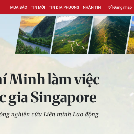
MUA BÁO
TIN MỚI
TIN ĐỊA PHƯƠNG
NHẬN TIN
Đăng nhập
í Minh làm việc
c gia Singapore
hòng nghiên cứu Liên minh Lao động