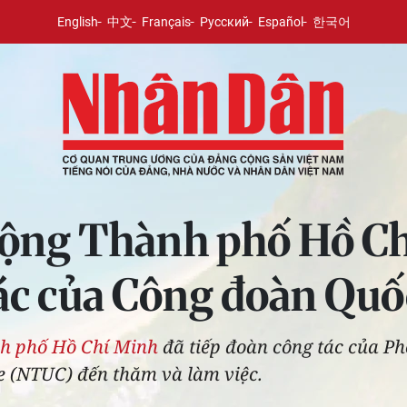
English
中文
Français
Русский
Español
한국어
động Thành phố Hồ Ch
ác của Công đoàn Quố
h phố Hồ Chí Minh
đã tiếp đoàn công tác của P
e (NTUC) đến thăm và làm việc.