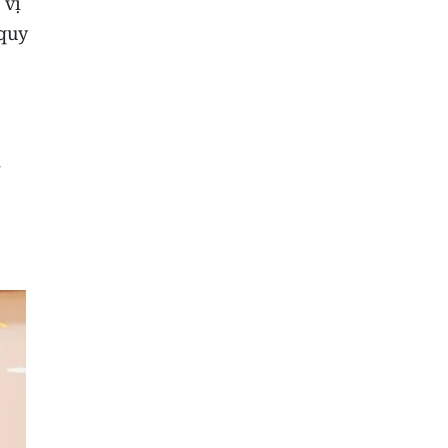
 vị
 quy
g