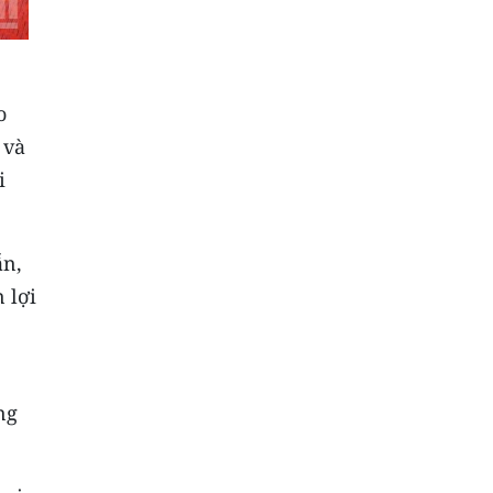
o
 và
i
ẫn,
 lợi
ng