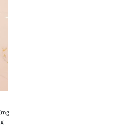
mừng
ng