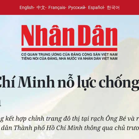
English
中文
Français
Русский
Español
한국어
hí Minh nỗ lực chống
m
ng kết hợp chỉnh trang đô thị tại rạch Ông Bé v
 dân Thành phố Hồ Chí Minh thông qua chủ trươn