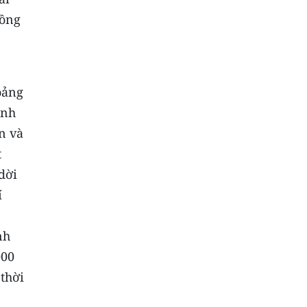
đồng
oảng
inh
n và
t
dời
í
nh
000
 thời