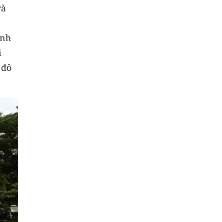
và
ình
i
 đô