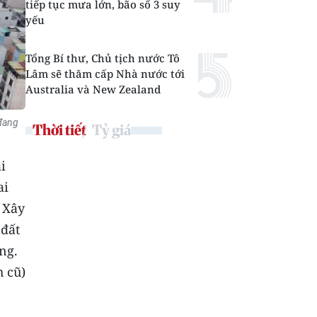
tiếp tục mưa lớn, bão số 3 suy
yếu
Tổng Bí thư, Chủ tịch nước Tô
Lâm sẽ thăm cấp Nhà nước tới
Australia và New Zealand
 đang
Thời tiết
Tỷ giá
i
ai
 Xây
 đất
ng.
h cũ)