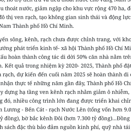
u thoát nước, giảm ngập cho khu vực rộng 470 ha, 
đô thị ven rạch, tạo không gian sinh thái và động lực
ực Nam Thành phố Hồ Chí Minh.
yến sông, kênh, rạch chưa được chỉnh trang, với kh
hướng phát triển kinh tế- xã hội Thành phố Hồ Chí M
đấu hoàn thành công tác di dời 50% căn nhà nằm trê
. Kết quả trong nhiệm kỳ 2020- 2025, Thành phố đặ
h rạch, dự kiến đến cuối năm 2025 sẽ hoàn thành di 
i nhận thực tế những năm gần đây, Thành phố Hồ Ch
xây dựng hạ tầng ven kênh rạch nhằm giảm ô nhiễm,
g đó, nhiều công trình lớn đang được triển khai chỉ
m Lương - Bến Cát - rạch Nước Lên (tổng vốn hơn 9.
ỷ đồng), bờ bắc kênh Đôi (hơn 7.300 tỷ đồng)...Đồng
h sách đặc thù bảo đảm nguồn kinh phí, quỹ nhà tái