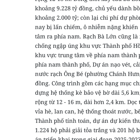
khoảng 9.228 tỷ đồng, chủ yếu dành bồi
khoảng 2.000 tỷ; còn lại chi phí dự ph
nay bị lấn chiếm, ô nhiễm nặng khiến d
tâm ra phía nam. Rạch Bà Lớn cũng là m
chống ngập úng khu vực Thành phố Hồ 
khu vực trung tâm về phía nam thành 
phía nam thành phố, Dự án nạo vét, cải
nước rạch Ông Bé (phường Chánh Hưng 
đồng. Công trình gồm các hạng mục ch
dựng hệ thống kè bảo vệ bờ dài 5,6 km
rộng từ 12 - 16 m, dài hơn 2,4 km. Dọc
vỉa hè, lan can, hệ thống thoát nước, 
Thành phố tính toán, dự án dự kiến th
1.224 hộ phải giải tỏa trắng và 201 hộ
án triển khai trong giai đoạn 2025-2023