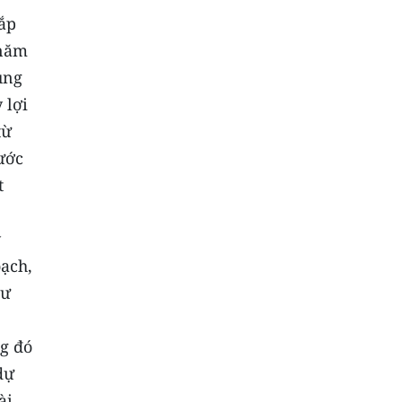
lắp
 năm
ung
 lợi
từ
ước
t
y
ạch,
hư
g đó
dự
ài