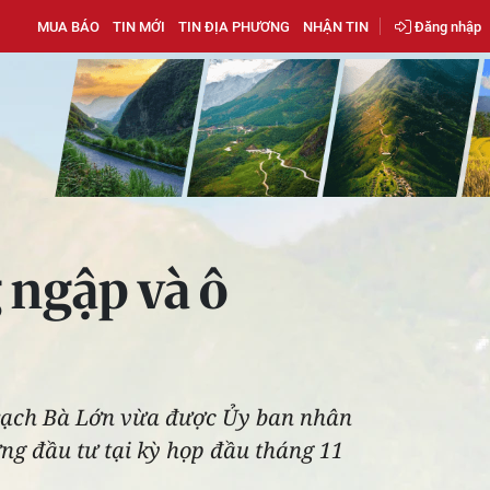
MUA BÁO
TIN MỚI
TIN ĐỊA PHƯƠNG
NHẬN TIN
Đăng nhập
 ngập và ô
à rạch Bà Lớn vừa được Ủy ban nhân
g đầu tư tại kỳ họp đầu tháng 11