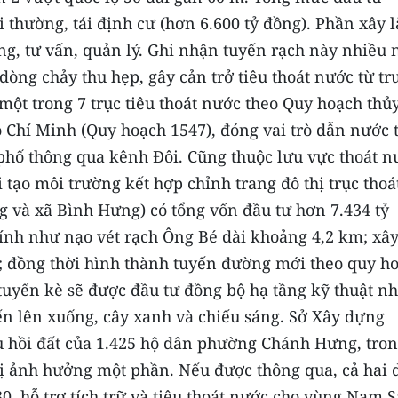
 thường, tái định cư (hơn 6.600 tỷ đồng). Phần xây 
òng, tư vấn, quản lý. Ghi nhận tuyến rạch này nhiều
òng chảy thu hẹp, gây cản trở tiêu thoát nước từ tr
ột trong 7 trục tiêu thoát nước theo Quy hoạch thủy
Chí Minh (Quy hoạch 1547), đóng vai trò dẫn nước 
phố thông qua kênh Đôi. Cũng thuộc lưu vực thoát n
 tạo môi trường kết hợp chỉnh trang đô thị trục thoá
và xã Bình Hưng) có tổng vốn đầu tư hơn 7.434 tỷ
ính như nạo vét rạch Ông Bé dài khoảng 4,2 km; xâ
; đồng thời hình thành tuyến đường mới theo quy ho
 tuyến kè sẽ được đầu tư đồng bộ hạ tầng kỹ thuật n
bến lên xuống, cây xanh và chiếu sáng. Sở Xây dựng
u hồi đất của 1.425 hộ dân phường Chánh Hưng, tron
 bị ảnh hưởng một phần. Nếu được thông qua, cả hai 
0, hỗ trợ tích trữ và tiêu thoát nước cho vùng Nam S