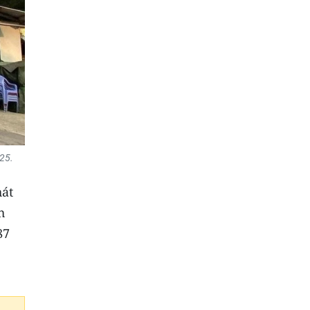
25.
hát
h
87