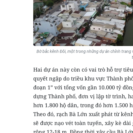
Bờ bắc kênh Đôi, một trong những dự án chỉnh trang 
Hai dự án này còn có vai trò hỗ trợ tiê
quyết ngập do triều khu vực Thành phố 
đoạn 1” với tổng vốn gần 10.000 tỷ đồ
dựng Thành phố, đơn vị lập tờ trình, h
hơn 1.800 hộ dân, trong đó hơn 1.500 hộ
Theo đó, rạch Bà Lớn xuất phát từ kên
sẽ được nạo vét toàn tuyến, xây kè dà
rộng 12-18 m. Đồng thời xây cầu Bà Lớ