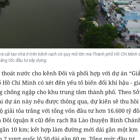
và cải tạo nhà ở trên kênh rạch có quy mô lớn mà Thành phố Hồ Chí Minh
tăng tốc đầu tư xây dựng.
u thoát nước cho kênh Đôi và phối hợp với dự án “Giả
Hồ Chí Minh có xét đến yếu tố biến đổi khí hậu - gi
ng chống ngập cho khu trung tâm thành phố. Theo Sở
ai dự án này nếu được thông qua, dự kiến sẽ thu hồi
 giải tỏa trắng với tổng vốn đầu tư hơn 16.600 tỷ đồ
h Đôi (quận 8 cũ) đến rạch Bà Lào (huyện Bình Chán
i gần 10 km; kết hợp làm đường mới dài gần một km
n 2 vượt quốc lộ 50 dài gần 60 m. Tổng mức đầu tư