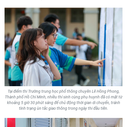
CHUYÊN ĐỀ
CÁC CHUYÊN TRANG
VỀ BÁO NHÂN DÂN
THỜI NAY
NHÂN DÂN CUỐI TUẦN
NHÂN DÂN HẰNG THÁNG
Tại điểm thi Trường trung học phổ thông chuyên Lê Hồng Phong,
Thành phố Hồ Chí Minh, nhiều thí sinh cùng phụ huynh đã có mặt từ
MUA BÁO
khoảng 5 giờ 30 phút sáng để chủ động thời gian di chuyển, tránh
tình trạng ùn tắc giao thông trong ngày thi đầu tiên.
ĐỌC BÁO IN