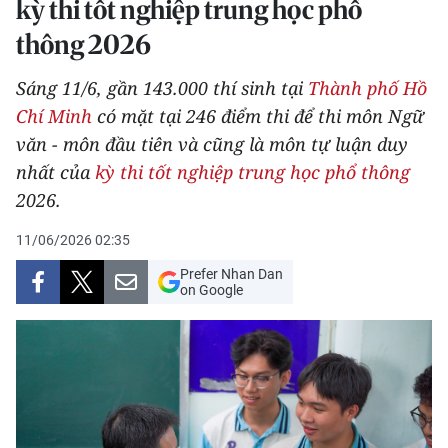
kỳ thi tốt nghiệp trung học phổ
THỂ THAO
thông 2026
GIÁO DỤC
Sáng 11/6, gần 143.000 thí sinh tại
Thành phố Hồ
Chí Minh
có mặt tại 246 điểm thi để thi môn Ngữ
Y TẾ
văn - môn đầu tiên và cũng là môn tự luận duy
KHOA HỌC - CÔNG NGHỆ
nhất của
kỳ thi tốt nghiệp trung học phổ thông
2026.
MÔI TRƯỜNG
11/06/2026 02:35
BẠN ĐỌC
Prefer Nhan Dan
on Google
KIỂM CHỨNG THÔNG TIN
TRI THỨC CHUYÊN SÂU
54 DÂN TỘC VIỆT NAM