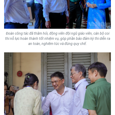
Media Pháp luật
Media Du lịch
Media Thế giới
Đoàn công tác đã thăm hỏi, động viên đội ngũ giáo viên, cán bộ coi
Media Thể thao
thi nỗ lực hoàn thành tốt nhiệm vụ, góp phần bảo đảm kỳ thi diễn ra
an toàn, nghiêm túc và đúng quy chế.
Media Giáo dục
Media Y tế
Media Khoa học - Công nghệ
Media Môi trường
Ảnh
Infographic