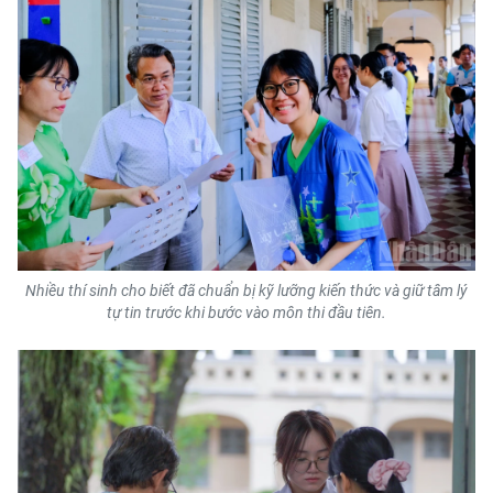
ENGLISH
中文
FRANÇAIS
РУССКИЙ
ESPAÑOL
한국어
Nhiều thí sinh cho biết đã chuẩn bị kỹ lưỡng kiến thức và giữ tâm lý
tự tin trước khi bước vào môn thi đầu tiên.