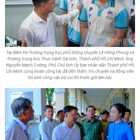
CHƯƠNG TRÌNH OCOP - MỖI XÃ
MỘT SẢN PHẨM
RADIO
MEDIA CENTER
Tại điểm thi Trường trung học phổ thông chuyên Lê Hồng Phong và
Trường trung học Thực hành Sài Gòn, Thành phố Hồ Chí Minh, ông
E-Magazine
Nguyễn Mạnh Cường, Phó Chủ tịch Ủy ban nhân dân Thành phố Hồ
Chí Minh cùng Đoàn công tác đã đến thăm, trò chuyện và động viên
Video
thí sinh cùng cán bộ coi thi trước giờ làm bài.
Media Chính trị
Media Kinh tế
Media Văn hóa
Media Xã hội