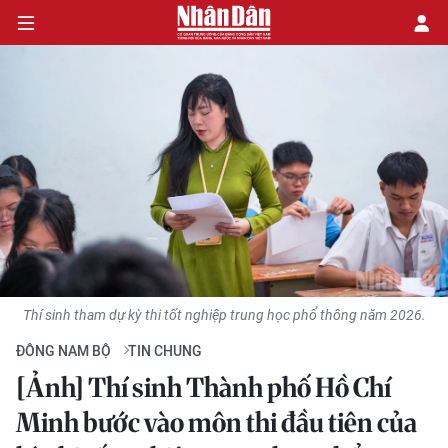
CHÍNH TRỊ
KINH TẾ
VĂN HÓA
XÃ HỘI
Thí sinh tham dự kỳ thi tốt nghiệp trung học phổ thông năm 2026.
PHÁP LUẬT
ĐÔNG NAM BỘ
TIN CHUNG
DU LỊCH
[Ảnh] Thí sinh Thành phố Hồ Chí
Minh bước vào môn thi đầu tiên của
THẾ GIỚI