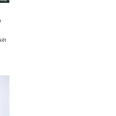
m
kết