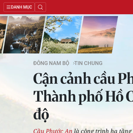
DANH MỤC
ĐÔNG NAM BỘ
TIN CHUNG
Cận cảnh cầu Ph
Thành phố Hồ Ch
độ
Cầu Phước An
là công trình hạ tầng