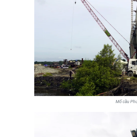
Mố cầu Phư