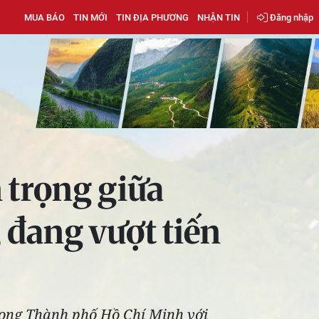
MUA BÁO
TIN MỚI
TIN ĐỊA PHƯƠNG
NHẬN TIN
Đăng nhập
 trọng giữa
đang vượt tiến
trọng Thành phố Hồ Chí Minh với