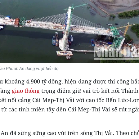
cầu Phước An đang vượt tiến độ.
 khoảng 4.900 tỷ đồng, hiện đang được thi công bắ
 tầng
giao thông
trọng điểm giữ vai trò kết nối Thành
kết nối cảng Cái Mép-Thị Vải với cao tốc Bến Lức-Lo
từ các tỉnh miền tây đến Cái Mép-Thị Vải sẽ rút ng
An đã sừng sững cao vút trên sông Thị Vải. Theo ch