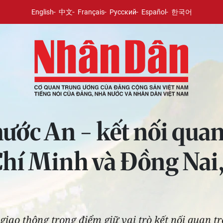
English
中文
Français
Русский
Español
한국어
ước An - kết nối quan
í Minh và Đồng Nai, 
 giao thông trọng điểm giữ vai trò kết nối quan 