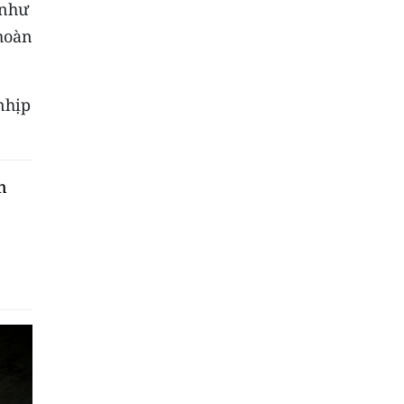
 như
hoàn
nhịp
h