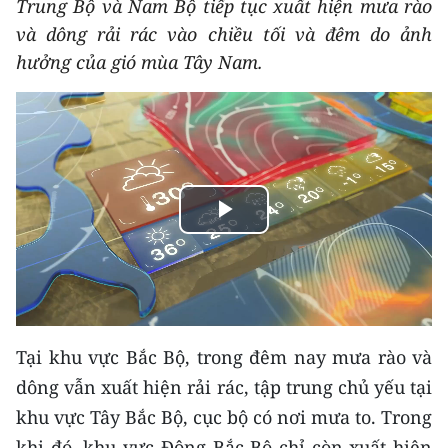
Trung Bộ và Nam Bộ tiếp tục xuất hiện mưa rào
THỂ THAO
và dông rải rác vào chiều tối và đêm do ảnh
hưởng của gió mùa Tây Nam.
GIÁO DỤC
Y TẾ
KHOA HỌC - CÔNG NGHỆ
MÔI TRƯỜNG
Play
BẠN ĐỌC
Video
KIỂM CHỨNG THÔNG TIN
Tại khu vực Bắc Bộ, trong đêm nay mưa rào và
TRI THỨC CHUYÊN SÂU
dông vẫn xuất hiện rải rác, tập trung chủ yếu tại
54 DÂN TỘC VIỆT NAM
khu vực Tây Bắc Bộ, cục bộ có nơi mưa to. Trong
khi đó, khu vực Đông Bắc Bộ chỉ còn xuất hiện