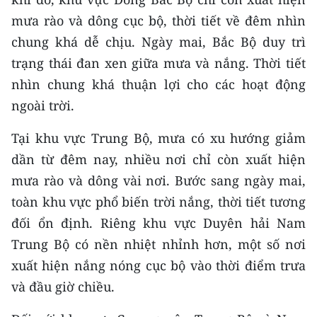
CHƯƠNG TRÌNH OCOP - MỖI XÃ
mưa rào và dông cục bộ, thời tiết về đêm nhìn
MỘT SẢN PHẨM
chung khá dễ chịu. Ngày mai, Bắc Bộ duy trì
trạng thái đan xen giữa mưa và nắng. Thời tiết
RADIO
nhìn chung khá thuận lợi cho các hoạt động
MEDIA CENTER
ngoài trời.
E-Magazine
Tại khu vực Trung Bộ, mưa có xu hướng giảm
dần từ đêm nay, nhiều nơi chỉ còn xuất hiện
Video
mưa rào và dông vài nơi. Bước sang ngày mai,
Media Chính trị
toàn khu vực phổ biến trời nắng, thời tiết tương
đối ổn định. Riêng khu vực Duyên hải Nam
Media Kinh tế
Trung Bộ có nền nhiệt nhỉnh hơn, một số nơi
Media Văn hóa
xuất hiện nắng nóng cục bộ vào thời điểm trưa
và đầu giờ chiều.
Media Xã hội