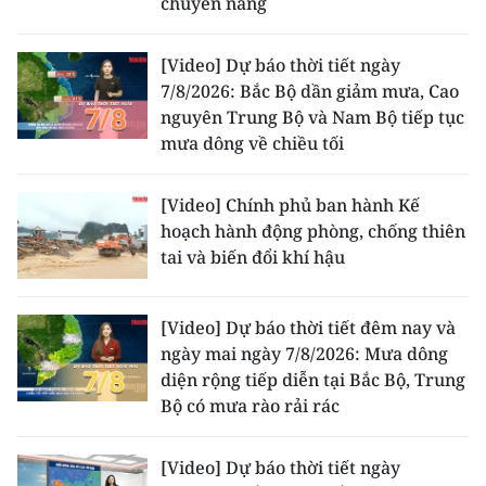
chuyển nắng
ENGLISH
[Video] Dự báo thời tiết ngày
中文
7/8/2026: Bắc Bộ dần giảm mưa, Cao
nguyên Trung Bộ và Nam Bộ tiếp tục
FRANÇAIS
mưa dông về chiều tối
РУССКИЙ
[Video] Chính phủ ban hành Kế
ESPAÑOL
hoạch hành động phòng, chống thiên
tai và biến đổi khí hậu
한국어
[Video] Dự báo thời tiết đêm nay và
ngày mai ngày 7/8/2026: Mưa dông
diện rộng tiếp diễn tại Bắc Bộ, Trung
Bộ có mưa rào rải rác
[Video] Dự báo thời tiết ngày