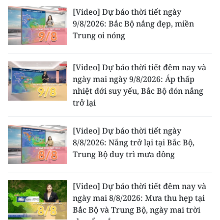
[Video] Dự báo thời tiết ngày
CHUYÊN ĐỀ
9/8/2026: Bắc Bộ nắng đẹp, miền
Trung oi nóng
CÁC CHUYÊN TRANG
[Video] Dự báo thời tiết đêm nay và
VỀ BÁO NHÂN DÂN
ngày mai ngày 9/8/2026: Áp thấp
nhiệt đới suy yếu, Bắc Bộ đón nắng
THỜI NAY
trở lại
NHÂN DÂN CUỐI TUẦN
[Video] Dự báo thời tiết ngày
8/8/2026: Nắng trở lại tại Bắc Bộ,
NHÂN DÂN HẰNG THÁNG
Trung Bộ duy trì mưa dông
MUA BÁO
[Video] Dự báo thời tiết đêm nay và
ĐỌC BÁO IN
ngày mai 8/8/2026: Mưa thu hẹp tại
Bắc Bộ và Trung Bộ, ngày mai trời