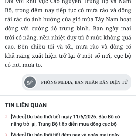
Đối với khu vực Cao nguyên Trung Bộ và Nam
Media Pháp luật
Bộ, trong đêm nay tiếp tục có mưa rào và dông
Media Du lịch
rải rác do ảnh hưởng của gió mùa Tây Nam hoạt
động với cường độ trung bình. Ban ngày mai
Media Thế giới
trời có nắng, nền nhiệt duy trì ở mức không quá
Media Thể thao
cao. Đến chiều tối và tối, mưa rào và dông có
khả năng xuất hiện trở lại ở một số nơi, cục bộ
Media Giáo dục
có nơi mưa to.
Media Y tế
Media Khoa học - Công nghệ
PHÒNG MEDIA, BAN NHÂN DÂN ĐIỆN TỬ
Media Môi trường
TIN LIÊN QUAN
Ảnh
[Video] Dự báo thời tiết ngày 11/6/2026: Bắc Bộ có
Infographic
nắng trở lại, Trung Bộ tiếp diễn mưa dông cục bộ
[Video] Dự báo thời tiết đêm nay và ngày mai ngày