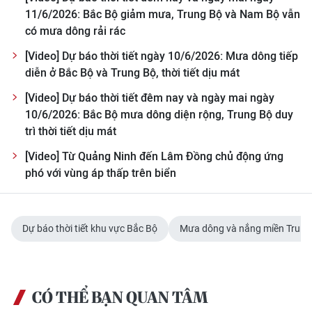
TIN MỚI
11/6/2026: Bắc Bộ giảm mưa, Trung Bộ và Nam Bộ vẫn
có mưa dông rải rác
TIN ĐỊA PHƯƠNG
[Video] Dự báo thời tiết ngày 10/6/2026: Mưa dông tiếp
diễn ở Bắc Bộ và Trung Bộ, thời tiết dịu mát
Trung du và miền núi phía Bắc
[Video] Dự báo thời tiết đêm nay và ngày mai ngày
Đồng bằng sông Hồng
10/6/2026: Bắc Bộ mưa dông diện rộng, Trung Bộ duy
trì thời tiết dịu mát
Bắc Trung Bộ
[Video] Từ Quảng Ninh đến Lâm Đồng chủ động ứng
Duyên hải Nam Trung Bộ và Tây
phó với vùng áp thấp trên biển
Nguyên
Đông Nam Bộ
Dự báo thời tiết khu vực Bắc Bộ
Mưa dông và nắng miền Trung
Đồng bằng sông Cửu Long
Chuyên trang Hà Nội
CÓ THỂ BẠN QUAN TÂM
Chuyên trang TP. Hồ Chí Minh