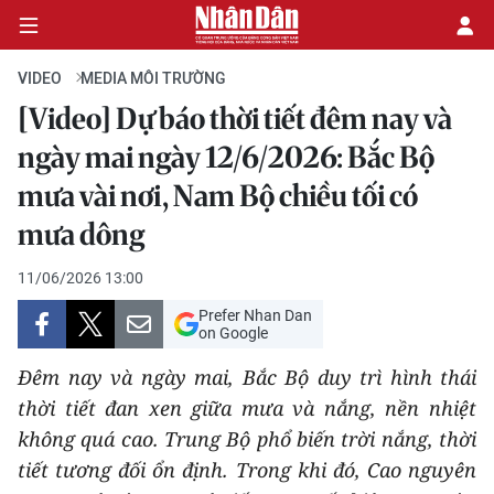
VIDEO
MEDIA MÔI TRƯỜNG
[Video] Dự báo thời tiết đêm nay và
CHÍNH TRỊ
ngày mai ngày 12/6/2026: Bắc Bộ
mưa vài nơi, Nam Bộ chiều tối có
KINH TẾ
mưa dông
VĂN HÓA
11/06/2026 13:00
XÃ HỘI
Prefer Nhan Dan
on Google
PHÁP LUẬT
Đêm nay và ngày mai, Bắc Bộ duy trì hình thái
thời tiết đan xen giữa mưa và nắng, nền nhiệt
DU LỊCH
không quá cao. Trung Bộ phổ biến trời nắng, thời
THẾ GIỚI
tiết tương đối ổn định. Trong khi đó, Cao nguyên