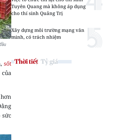
Tuyên Quang mà không áp dụng
cho thí sinh Quảng Trị
Xây dựng môi trường mạng văn
minh, có trách nhiệm
 đầu
Thời tiết
Tỷ giá
h,
sốt
 của
 hơn
Đằng
o sức