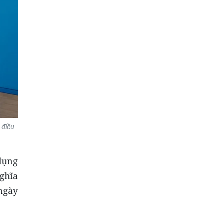
 điều
dụng
ghĩa
ngày