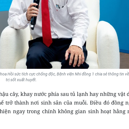
hoa Hồi sức tích cực chống độc, Bệnh viện Nhi đồng 1 chia sẻ thông tin về
trị sốt xuất huyết.
hậu cây, khay nước phía sau tủ lạnh hay những vật 
hể trở thành nơi sinh sản của muỗi. Điều đó đồng n
t hiện ngay trong chính không gian sinh hoạt hằng 