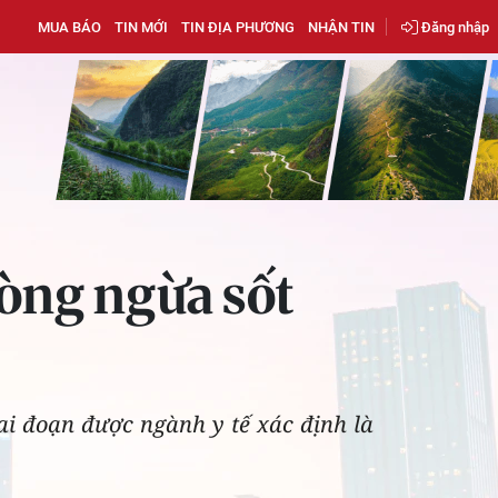
MUA BÁO
TIN MỚI
TIN ĐỊA PHƯƠNG
NHẬN TIN
Đăng nhập
òng ngừa sốt
 đoạn được ngành y tế xác định là