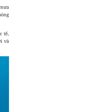
 mưa
hòng
c tế,
i và