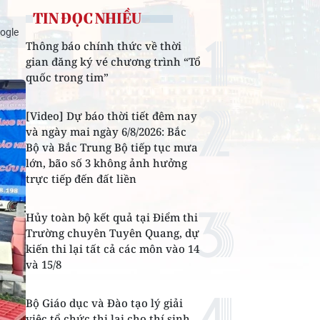
TIN ĐỌC NHIỀU
ogle
Thông báo chính thức về thời
gian đăng ký vé chương trình “Tổ
quốc trong tim”
[Video] Dự báo thời tiết đêm nay
và ngày mai ngày 6/8/2026: Bắc
Bộ và Bắc Trung Bộ tiếp tục mưa
lớn, bão số 3 không ảnh hưởng
trực tiếp đến đất liền
Hủy toàn bộ kết quả tại Điểm thi
Trường chuyên Tuyên Quang, dự
kiến thi lại tất cả các môn vào 14
và 15/8
Bộ Giáo dục và Đào tạo lý giải
việc tổ chức thi lại cho thí sinh