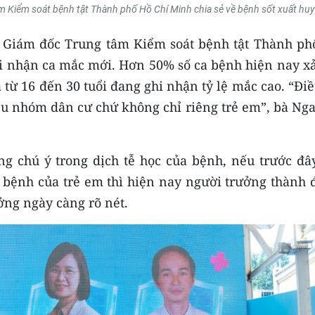
m Kiểm soát bệnh tật Thành phố Hồ Chí Minh chia sẻ về bệnh sốt xuất huy
ó Giám đốc Trung tâm Kiểm soát bệnh tật Thành ph
i nhận ca mắc mới. Hơn 50% số ca bệnh hiện nay xả
 từ 16 đến 30 tuổi đang ghi nhận tỷ lệ mắc cao. “Đi
ều nhóm dân cư chứ không chỉ riêng trẻ em”, bà Nga
ng chú ý trong dịch tễ học của bệnh, nếu trước đây
bệnh của trẻ em thì hiện nay người trưởng thành 
ởng ngày càng rõ nét.