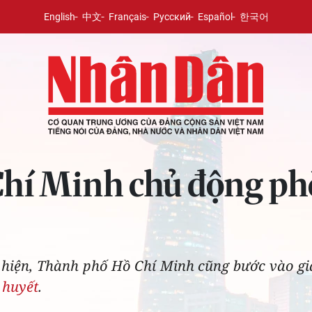
English
中文
Français
Русский
Español
한국어
hí Minh chủ động ph
ện, Thành phố Hồ Chí Minh cũng bước vào giai
 huyết
.