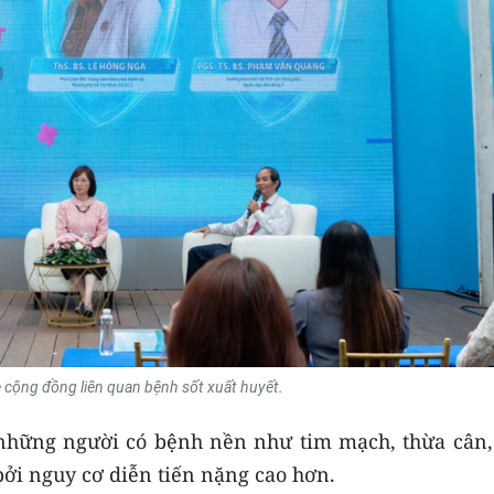
 cộng đồng liên quan bệnh sốt xuất huyết.
 những người có bệnh nền như tim mạch, thừa cân,
bởi nguy cơ diễn tiến nặng cao hơn.