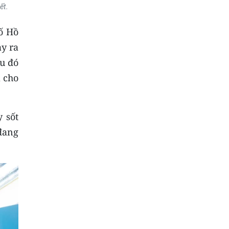
ết.
ố Hồ
y ra
ều đó
 cho
 sốt
đang