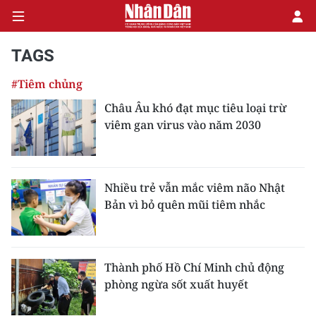
TAGS
#Tiêm chủng
CHÍNH TRỊ
Châu Âu khó đạt mục tiêu loại trừ
viêm gan virus vào năm 2030
KINH TẾ
VĂN HÓA
Nhiều trẻ vẫn mắc viêm não Nhật
XÃ HỘI
Bản vì bỏ quên mũi tiêm nhắc
PHÁP LUẬT
DU LỊCH
Thành phố Hồ Chí Minh chủ động
phòng ngừa sốt xuất huyết
THẾ GIỚI