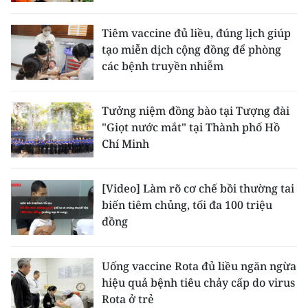
CHƯƠNG TRÌNH OCOP - MỖI XÃ
MỘT SẢN PHẨM
Tiêm vaccine đủ liều, đúng lịch giúp
tạo miễn dịch cộng đồng để phòng
các bệnh truyền nhiễm
RADIO
MEDIA CENTER
Tưởng niệm đồng bào tại Tượng đài
"Giọt nước mắt" tại Thành phố Hồ
E-Magazine
Chí Minh
Video
[Video] Làm rõ cơ chế bồi thường tai
Media Chính trị
biến tiêm chủng, tối đa 100 triệu
đồng
Media Kinh tế
Media Văn hóa
Uống vaccine Rota đủ liều ngăn ngừa
hiệu quả bệnh tiêu chảy cấp do virus
Media Xã hội
Rota ở trẻ