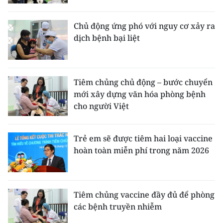
Media Pháp luật
Media Du lịch
Chủ động ứng phó với nguy cơ xảy ra
dịch bệnh bại liệt
Media Thế giới
Media Thể thao
Tiêm chủng chủ động – bước chuyển
Media Giáo dục
mới xây dựng văn hóa phòng bệnh
cho người Việt
Media Y tế
Media Khoa học - Công nghệ
Trẻ em sẽ được tiêm hai loại vaccine
hoàn toàn miễn phí trong năm 2026
Media Môi trường
Ảnh
Tiêm chủng vaccine đầy đủ để phòng
Infographic
các bệnh truyền nhiễm