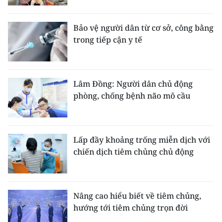
TIN MỚI
Bảo vệ người dân từ cơ sở, công bằng
TIN ĐỊA PHƯƠNG
trong tiếp cận y tế
Trung du và miền núi phía Bắc
Đồng bằng sông Hồng
Lâm Đồng: Người dân chủ động
phòng, chống bệnh não mô cầu
Bắc Trung Bộ
Duyên hải Nam Trung Bộ và Tây
Nguyên
Lấp đầy khoảng trống miễn dịch với
chiến dịch tiêm chủng chủ động
Đông Nam Bộ
Đồng bằng sông Cửu Long
Nâng cao hiểu biết về tiêm chủng,
Chuyên trang Hà Nội
hướng tới tiêm chủng trọn đời
Chuyên trang TP. Hồ Chí Minh