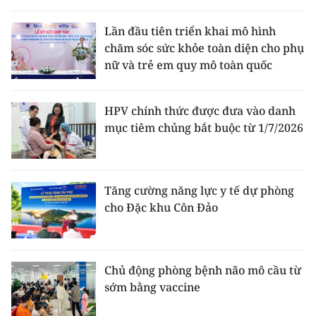
THỂ THAO
Lần đầu tiên triển khai mô hình
chăm sóc sức khỏe toàn diện cho phụ
GIÁO DỤC
nữ và trẻ em quy mô toàn quốc
Y TẾ
HPV chính thức được đưa vào danh
KHOA HỌC - CÔNG NGHỆ
mục tiêm chủng bắt buộc từ 1/7/2026
MÔI TRƯỜNG
BẠN ĐỌC
Tăng cường năng lực y tế dự phòng
cho Đặc khu Côn Đảo
KIỂM CHỨNG THÔNG TIN
TRI THỨC CHUYÊN SÂU
Chủ động phòng bệnh não mô cầu từ
sớm bằng vaccine
54 DÂN TỘC VIỆT NAM