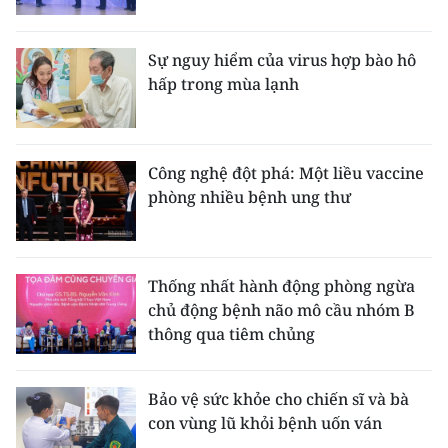
CHUYÊN ĐỀ
Sự nguy hiểm của virus hợp bào hô
hấp trong mùa lạnh
CÁC CHUYÊN TRANG
VỀ BÁO NHÂN DÂN
Công nghệ đột phá: Một liều vaccine
phòng nhiều bệnh ung thư
THỜI NAY
NHÂN DÂN CUỐI TUẦN
Thống nhất hành động phòng ngừa
NHÂN DÂN HẰNG THÁNG
chủ động bệnh não mô cầu nhóm B
thông qua tiêm chủng
MUA BÁO
ĐỌC BÁO IN
Bảo vệ sức khỏe cho chiến sĩ và bà
con vùng lũ khỏi bệnh uốn ván