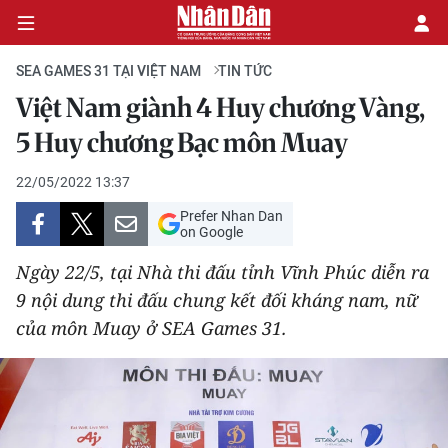
SEA GAMES 31 TẠI VIỆT NAM
TIN TỨC
Việt Nam giành 4 Huy chương Vàng,
CHÍNH TRỊ
5 Huy chương Bạc môn Muay
KINH TẾ
22/05/2022 13:37
Prefer Nhan Dan
VĂN HÓA
on Google
Ngày 22/5, tại Nhà thi đấu tỉnh Vĩnh Phúc diễn ra
XÃ HỘI
9 nội dung thi đấu chung kết đối kháng nam, nữ
của môn Muay ở SEA Games 31.
PHÁP LUẬT
DU LỊCH
THẾ GIỚI