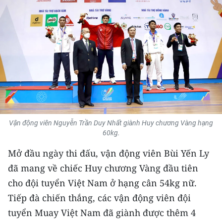
THỂ THAO
GIÁO DỤC
Y TẾ
KHOA HỌC - CÔNG NGHỆ
MÔI TRƯỜNG
Vận động viên Nguyễn Trần Duy Nhất giành Huy chương Vàng hạng
BẠN ĐỌC
60kg.
Mở đầu ngày thi đấu, vận động viên Bùi Yến Ly
KIỂM CHỨNG THÔNG TIN
đã mang về chiếc Huy chương Vàng đầu tiên
TRI THỨC CHUYÊN SÂU
cho đội tuyển Việt Nam ở hạng cân 54kg nữ.
Tiếp đà chiến thắng, các vận động viên đội
54 DÂN TỘC VIỆT NAM
tuyển Muay Việt Nam đã giành được thêm 4