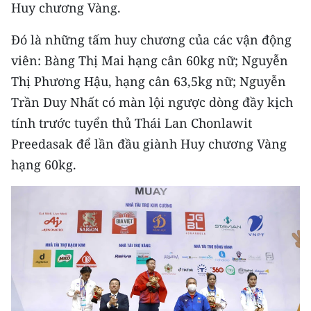
CHƯƠNG TRÌNH OCOP - MỖI XÃ
Huy chương Vàng.
MỘT SẢN PHẨM
Đó là những tấm huy chương của các vận động
viên: Bàng Thị Mai hạng cân 60kg nữ; Nguyễn
RADIO
Thị Phương Hậu, hạng cân 63,5kg nữ; Nguyễn
Trần Duy Nhất có màn lội ngược dòng đầy kịch
MEDIA CENTER
tính trước tuyển thủ Thái Lan Chonlawit
E-Magazine
Preedasak để lần đầu giành Huy chương Vàng
hạng 60kg.
Video
Media Chính trị
Media Kinh tế
Media Văn hóa
Media Xã hội