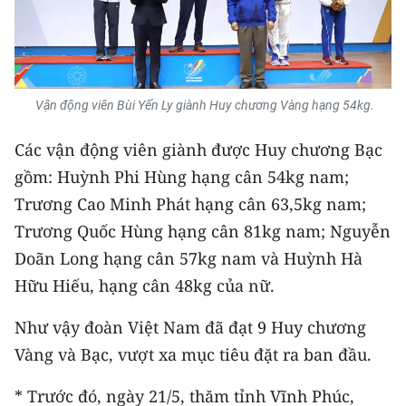
Media Pháp luật
Media Du lịch
Media Thế giới
Vận động viên Bùi Yến Ly giành Huy chương Vàng hạng 54kg.
Media Thể thao
Các vận động viên giành được Huy chương Bạc
Media Giáo dục
gồm: Huỳnh Phi Hùng hạng cân 54kg nam;
Trương Cao Minh Phát hạng cân 63,5kg nam;
Media Y tế
Trương Quốc Hùng hạng cân 81kg nam; Nguyễn
Media Khoa học - Công nghệ
Doãn Long hạng cân 57kg nam và Huỳnh Hà
Hữu Hiếu, hạng cân 48kg của nữ.
Media Môi trường
Ảnh
Như vậy đoàn Việt Nam đã đạt 9 Huy chương
Vàng và Bạc, vượt xa mục tiêu đặt ra ban đầu.
Infographic
* Trước đó, ngày 21/5, thăm tỉnh Vĩnh Phúc,