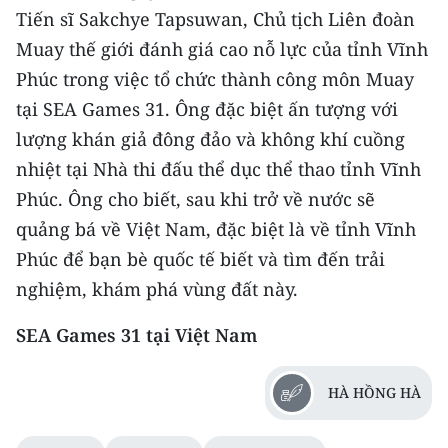
Tiến sĩ Sakchye Tapsuwan, Chủ tịch Liên đoàn
TIN MỚI
Muay thế giới đánh giá cao nỗ lực của tỉnh Vĩnh
TIN ĐỊA PHƯƠNG
Phúc trong việc tổ chức thành công môn Muay
tại SEA Games 31. Ông đặc biệt ấn tượng với
Trung du và miền núi phía Bắc
lượng khán giả đông đảo và không khí cuồng
Đồng bằng sông Hồng
nhiệt tại Nhà thi đấu thể dục thể thao tỉnh Vĩnh
Phúc. Ông cho biết, sau khi trở về nước sẽ
Bắc Trung Bộ
quảng bá về Việt Nam, đặc biệt là về tỉnh Vĩnh
Duyên hải Nam Trung Bộ và Tây
Phúc để bạn bè quốc tế biết và tìm đến trải
Nguyên
nghiệm, khám phá vùng đất này.
Đông Nam Bộ
SEA Games 31 tại Việt Nam
Đồng bằng sông Cửu Long
HÀ HỒNG HÀ
Chuyên trang Hà Nội
Chuyên trang TP. Hồ Chí Minh