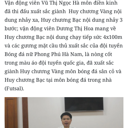
Vận động viên Vũ Thị Ngọc Hà môn điền kinh
CHƯƠNG TRÌNH OCOP - MỖI XÃ
MỘT SẢN PHẨM
đã thi đấu xuất sắc giành Huy chương Vàng nội
dung nhảy xa, Huy chương Bạc nội dung nhảy 3
bước; vận động viên Dương Thị Hoa mang về
RADIO
Huy chương Bạc nội dung chạy tiếp sức 4x100m
MEDIA CENTER
và các gương mặt cầu thủ xuất sắc của đội tuyển
Bóng đá nữ Phong Phú Hà Nam, là nòng cốt
E-Magazine
trong màu áo đội tuyển quốc gia, đã xuất sắc
Video
giành Huy chương Vàng môn bóng đá sân cỏ và
Huy chương Bạc tại môn bóng đá trong nhà
Media Chính trị
(Futsal).
Media Kinh tế
Media Văn hóa
Media Xã hội