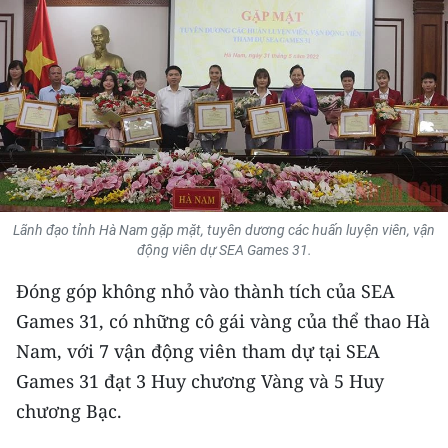
THỂ THAO
GIÁO DỤC
Y TẾ
KHOA HỌC - CÔNG NGHỆ
MÔI TRƯỜNG
Lãnh đạo tỉnh Hà Nam gặp mặt, tuyên dương các huấn luyện viên, vận
động viên dự SEA Games 31.
BẠN ĐỌC
Đóng góp không nhỏ vào thành tích của SEA
KIỂM CHỨNG THÔNG TIN
Games 31, có những cô gái vàng của thể thao Hà
Nam, với 7 vận động viên tham dự tại SEA
TRI THỨC CHUYÊN SÂU
Games 31 đạt 3 Huy chương Vàng và 5 Huy
54 DÂN TỘC VIỆT NAM
chương Bạc.