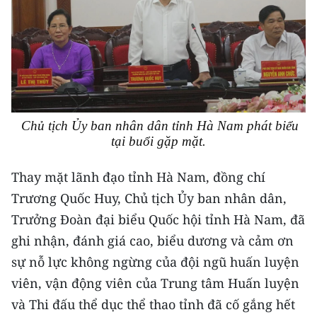
Media Pháp luật
Media Du lịch
Media Thế giới
Media Thể thao
Chủ tịch Ủy ban nhân dân tỉnh Hà Nam phát biểu
Media Giáo dục
tại buổi gặp mặt.
Media Y tế
Thay mặt lãnh đạo tỉnh Hà Nam, đồng chí
Media Khoa học - Công nghệ
Trương Quốc Huy, Chủ tịch Ủy ban nhân dân,
Trưởng Đoàn đại biểu Quốc hội tỉnh Hà Nam, đã
Media Môi trường
ghi nhận, đánh giá cao, biểu dương và cảm ơn
Ảnh
sự nỗ lực không ngừng của đội ngũ huấn luyện
viên, vận động viên của Trung tâm Huấn luyện
Infographic
và Thi đấu thể dục thể thao tỉnh đã cố gắng hết