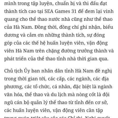
mình trong tập luyện, chuẩn bị và thi đấu đạt
TIN MỚI
thành tích cao tại SEA Games 31 để đem lại vinh
TIN ĐỊA PHƯƠNG
quang cho thể thao nước nhà cũng như thể thao
của Hà Nam. Đồng thời, đồng chí ghi nhận, biểu
Trung du và miền núi phía Bắc
dương và cảm ơn những thành tích, sự đóng
Đồng bằng sông Hồng
góp của các thế hệ huấn luyện viên, vận động
viên Hà Nam trên chặng đường trưởng thành và
Bắc Trung Bộ
phát triển của thể thao tỉnh nhà thời gian qua.
Duyên hải Nam Trung Bộ và Tây
Chủ tịch Ủy ban nhân dân tỉnh Hà Nam đề nghị
Nguyên
trong thời gian tới, các cấp, các ngành, các địa
Đông Nam Bộ
phương, các tổ chức, cá nhân, đặc biệt là ngành
Đồng bằng sông Cửu Long
văn hóa, thể thao và du lịch mà nòng cốt là đội
ngũ cán bộ quản lý thể thao từ tỉnh đến cơ sở,
Chuyên trang Hà Nội
các huấn luyện viên, vận động viên cần tập
Chuyên trang TP. Hồ Chí Minh