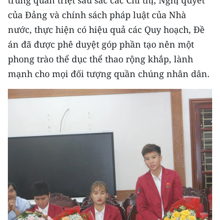
trung quán triệt sâu sắc các Chỉ thị, Nghị quyết
của Đảng và chính sách pháp luật của Nhà
CHUYÊN ĐỀ
nước, thực hiện có hiệu quả các Quy hoạch, Đề
án đã được phê duyệt góp phần tạo nên một
CÁC CHUYÊN TRANG
phong trào thể dục thể thao rộng khắp, lành
mạnh cho mọi đối tượng quần chúng nhân dân.
VỀ BÁO NHÂN DÂN
THỜI NAY
NHÂN DÂN CUỐI TUẦN
NHÂN DÂN HẰNG THÁNG
MUA BÁO
ĐỌC BÁO IN