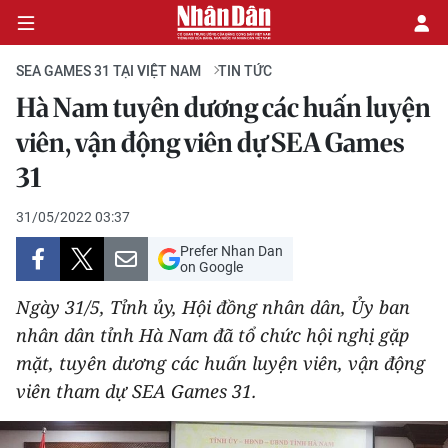
SEA GAMES 31 TẠI VIỆT NAM
TIN TỨC
Hà Nam tuyên dương các huấn luyện
CHÍNH TRỊ
viên, vận động viên dự SEA Games
31
KINH TẾ
31/05/2022 03:37
VĂN HÓA
Prefer Nhan Dan
on Google
XÃ HỘI
Ngày 31/5, Tỉnh ủy, Hội đồng nhân dân, Ủy ban
PHÁP LUẬT
nhân dân tỉnh Hà Nam đã tổ chức hội nghị gặp
mặt, tuyên dương các huấn luyện viên, vận động
DU LỊCH
viên tham dự SEA Games 31.
THẾ GIỚI