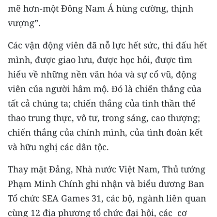
mẽ hơn-một Đông Nam Á hùng cường, thịnh
CHUYÊN ĐỀ
vượng”.
CÁC CHUYÊN TRANG
Các vận động viên đã nỗ lực hết sức, thi đấu hết
mình, được giao lưu, được học hỏi, được tìm
hiểu về những nền văn hóa và sự cổ vũ, động
VỀ BÁO NHÂN DÂN
viên của người hâm mộ. Đó là chiến thắng của
THỜI NAY
tất cả chúng ta; chiến thắng của tinh thần thể
thao trung thực, vô tư, trong sáng, cao thượng;
NHÂN DÂN CUỐI TUẦN
chiến thắng của chính mình, của tình đoàn kết
NHÂN DÂN HẰNG THÁNG
và hữu nghị các dân tộc.
MUA BÁO
Thay mặt Đảng, Nhà nước Việt Nam, Thủ tướng
Phạm Minh Chính ghi nhận và biểu dương Ban
ĐỌC BÁO IN
Tổ chức SEA Games 31, các bộ, ngành liên quan
cùng 12 địa phương tổ chức đại hội, các cơ