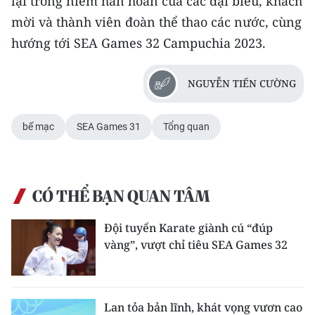
lại trong niềm hân hoan của các đại biểu, khách
mời và thành viên đoàn thể thao các nước, cùng
hướng tới SEA Games 32 Campuchia 2023.
NGUYỄN TIẾN CƯỜNG
bế mạc
SEA Games 31
Tổng quan
CÓ THỂ BẠN QUAN TÂM
Đội tuyển Karate giành cú “đúp
vàng”, vượt chỉ tiêu SEA Games 32
Lan tỏa bản lĩnh, khát vọng vươn cao