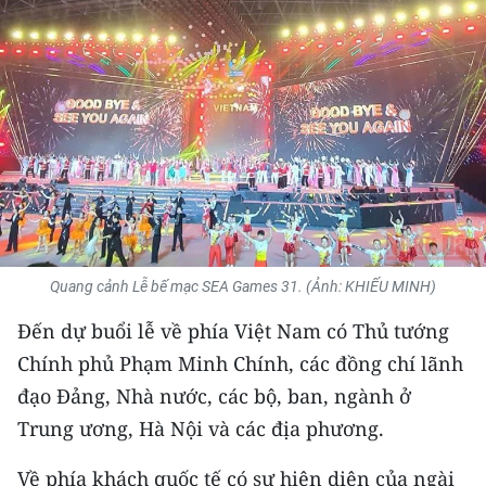
THỂ THAO
GIÁO DỤC
Y TẾ
KHOA HỌC - CÔNG NGHỆ
MÔI TRƯỜNG
BẠN ĐỌC
Quang cảnh Lễ bế mạc SEA Games 31. (Ảnh: KHIẾU MINH)
Đến dự buổi lễ về phía Việt Nam có Thủ tướng
KIỂM CHỨNG THÔNG TIN
Chính phủ Phạm Minh Chính, các đồng chí lãnh
TRI THỨC CHUYÊN SÂU
đạo Đảng, Nhà nước, các bộ, ban, ngành ở
Trung ương, Hà Nội và các địa phương.
54 DÂN TỘC VIỆT NAM
Về phía khách quốc tế có sự hiện diện của ngài