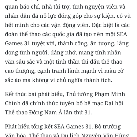
ENGLISH
quan báo chí, nhà tài trợ, tình nguyện viên và
nhân dân đã nỗ lực đóng góp cho sự kiện, cổ vũ
中文
hết mình cho các vận động viên. Đặc biệt là các
FRANÇAIS
đoàn thể thao các quốc gia đã tạo nên một SEA
Games 31 tuyệt vời, thành công, ấn tượng, lắng
РУССКИЙ
đọng tình người, đáng nhớ, mang tính nhân
văn sâu sắc và một tinh thần thi đấu thể thao
ESPAÑOL
cao thượng, cạnh tranh lành mạnh vì màu cờ
한국어
sắc áo mà không vì chủ nghĩa thành tích.
Kết thúc bài phát biểu, Thủ tướng Phạm Minh
Chính đã chính thức tuyên bố bế mạc Đại hội
Thể thao Đông Nam Á lần thứ 31.
Phát biểu tổng kết SEA Games 31, Bộ trưởng
Văn hóa, Thể thao và Du lịch Nguyễn Văn Hùng,