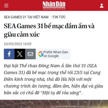
SEA GAMES 31 TẠI VIỆT NAM
TIN TỨC
SEA Games 31 bế mạc đầm ấm và
CHÍNH TRỊ
giàu cảm xúc
KINH TẾ
23/05/2022 16:05
Prefer Nhan Dan
VĂN HÓA
on Google
Đại hội Thể thao Đông Nam Á lần thứ 31 (SEA
XÃ HỘI
Games 31) đã bế mạc trọng thể tối 23/5 tại Cung
Điền kinh trong nhà, thủ đô Hà Nội với một
PHÁP LUẬT
chương trình ấn tượng, đầm ấm, hiện đại và giàu
DU LỊCH
bản sắc có chủ đề “Hội tụ để tỏa sáng”.
THẾ GIỚI