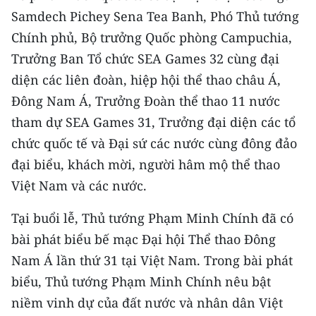
CHƯƠNG TRÌNH OCOP - MỖI XÃ
Samdech Pichey Sena Tea Banh, Phó Thủ tướng
MỘT SẢN PHẨM
Chính phủ, Bộ trưởng Quốc phòng Campuchia,
Trưởng Ban Tổ chức SEA Games 32 cùng đại
RADIO
diện các liên đoàn, hiệp hội thể thao châu Á,
Đông Nam Á, Trưởng Đoàn thể thao 11 nước
MEDIA CENTER
tham dự SEA Games 31, Trưởng đại diện các tổ
E-Magazine
chức quốc tế và Đại sứ các nước cùng đông đảo
đại biểu, khách mời, người hâm mộ thể thao
Video
Việt Nam và các nước.
Media Chính trị
Tại buổi lễ, Thủ tướng Phạm Minh Chính đã có
Media Kinh tế
bài phát biểu bế mạc Đại hội Thể thao Đông
Nam Á lần thứ 31 tại Việt Nam. Trong bài phát
Media Văn hóa
biểu, Thủ tướng Phạm Minh Chính nêu bật
Media Xã hội
niềm vinh dự của đất nước và nhân dân Việt