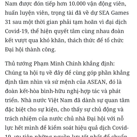
Media Pháp luật
Nam được đón tiếp hơn 10.000 vận động viên,
huấn luyện viên, trọng tài đã về dự SEA Games
Media Du lịch
31 sau một thời gian phải tạm hoãn vì đại dịch
Media Thế giới
Covid-19, thể hiện quyết tâm cùng nhau đoàn
kết vượt qua khó khăn, thách thức để tổ chức
Media Thể thao
Đại hội thành công.
Media Giáo dục
Thủ tướng Phạm Minh Chính khẳng định:
Media Y tế
Chúng ta hội tụ về đây để cùng góp phần khẳng
định tầm nhìn và sứ mệnh của ASEAN, đó là
Media Khoa học - Công nghệ
đoàn kết-hòa bình-hữu nghị-hợp tác và phát
Media Môi trường
triển. Nhà nước Việt Nam đã dành sự quan tâm
đặc biệt cho sự kiện, cho thấy sự chủ động và
Ảnh
trách nhiệm của nước chủ nhà Đại hội với nỗ
Infographic
lực hết mình để kiểm soát hiệu quả dịch Covid-
19, ưu tiên những nguồn lực tốt nhất để chuẩn