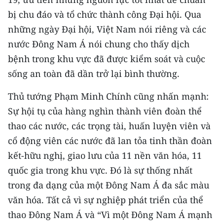
TIN MỚI
bị chu đáo và tổ chức thành công Đại hội. Qua
những ngày Đại hội, Việt Nam nói riêng và các
TIN ĐỊA PHƯƠNG
nước Đông Nam Á nói chung cho thấy dịch
Trung du và miền núi phía Bắc
bệnh trong khu vực đã được kiểm soát và cuộc
sống an toàn đã dần trở lại bình thường.
Đồng bằng sông Hồng
Thủ tướng Phạm Minh Chính cũng nhấn mạnh:
Bắc Trung Bộ
Sự hội tụ của hàng nghìn thành viên đoàn thể
Duyên hải Nam Trung Bộ và Tây
thao các nước, các trọng tài, huấn luyện viên và
Nguyên
cổ động viên các nước đã lan tỏa tinh thần đoàn
Đông Nam Bộ
kết-hữu nghị, giao lưu của 11 nền văn hóa, 11
quốc gia trong khu vực. Đó là sự thống nhất
Đồng bằng sông Cửu Long
trong đa dạng của một Đông Nam Á đa sắc màu
Chuyên trang Hà Nội
văn hóa. Tất cả vì sự nghiệp phát triển của thể
thao Đông Nam Á và “Vì một Đông Nam Á mạnh
Chuyên trang TP. Hồ Chí Minh