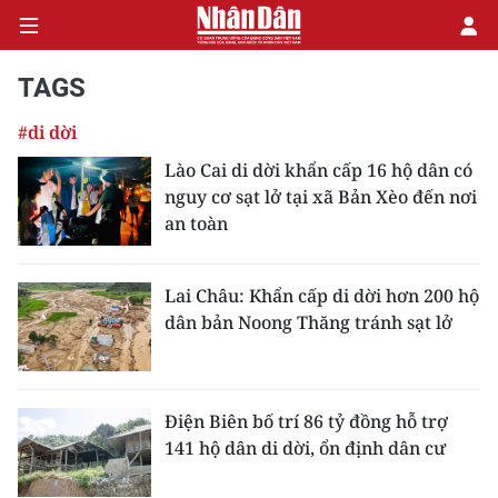
TAGS
#di dời
CHÍNH TRỊ
Lào Cai di dời khẩn cấp 16 hộ dân có
nguy cơ sạt lở tại xã Bản Xèo đến nơi
KINH TẾ
an toàn
VĂN HÓA
Lai Châu: Khẩn cấp di dời hơn 200 hộ
XÃ HỘI
dân bản Noong Thăng tránh sạt lở
PHÁP LUẬT
DU LỊCH
Điện Biên bố trí 86 tỷ đồng hỗ trợ
141 hộ dân di dời, ổn định dân cư
THẾ GIỚI