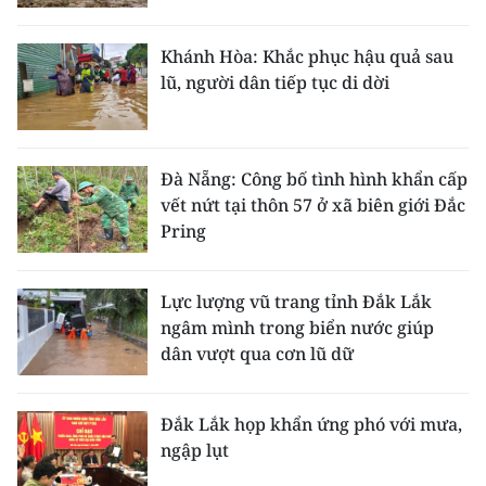
Media Pháp luật
Media Du lịch
Khánh Hòa: Khắc phục hậu quả sau
lũ, người dân tiếp tục di dời
Media Thế giới
Media Thể thao
Đà Nẵng: Công bố tình hình khẩn cấp
Media Giáo dục
vết nứt tại thôn 57 ở xã biên giới Đắc
Pring
Media Y tế
Media Khoa học - Công nghệ
Lực lượng vũ trang tỉnh Đắk Lắk
ngâm mình trong biển nước giúp
Media Môi trường
dân vượt qua cơn lũ dữ
Ảnh
Đắk Lắk họp khẩn ứng phó với mưa,
Infographic
ngập lụt