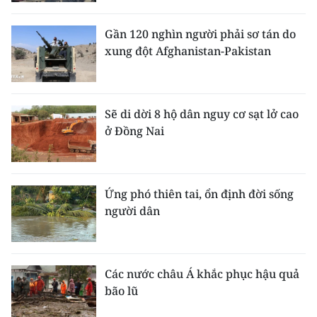
CHƯƠNG TRÌNH OCOP - MỖI XÃ
MỘT SẢN PHẨM
Gần 120 nghìn người phải sơ tán do
xung đột Afghanistan-Pakistan
RADIO
MEDIA CENTER
Sẽ di dời 8 hộ dân nguy cơ sạt lở cao
ở Đồng Nai
E-Magazine
Video
Ứng phó thiên tai, ổn định đời sống
Media Chính trị
người dân
Media Kinh tế
Media Văn hóa
Các nước châu Á khắc phục hậu quả
bão lũ
Media Xã hội