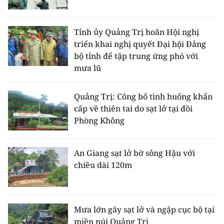
ENGLISH
中文
Tỉnh ủy Quảng Trị hoãn Hội nghị
triển khai nghị quyết Đại hội Đảng
FRANÇAIS
bộ tỉnh để tập trung ứng phó với
mưa lũ
РУССКИЙ
Quảng Trị: Công bố tình huống khẩn
ESPAÑOL
cấp về thiên tai do sạt lở tại đồi
Phòng Không
한국어
An Giang sạt lở bờ sông Hậu với
chiều dài 120m
Mưa lớn gây sạt lở và ngập cục bộ tại
miền núi Quảng Trị