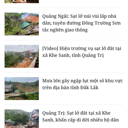
TIN MỚI
Quảng Ngãi: Sạt lở núi vùi lấp nhà
TIN ĐỊA PHƯƠNG
dân, tuyến đường Đông Trường Sơn
tắc nghẽn giao thông
Trung du và miền núi phía Bắc
Đồng bằng sông Hồng
[Video] Hiện trường vụ sạt lở đất tại
xã Khe Sanh, tỉnh Quảng Trị
Bắc Trung Bộ
Duyên hải Nam Trung Bộ và Tây
Nguyên
Mưa lớn gây ngập lụt một số khu vực
trên địa bàn tỉnh Đắk Lắk
Đông Nam Bộ
Đồng bằng sông Cửu Long
Quảng Trị: Sạt lở đất tại xã Khe
Chuyên trang Hà Nội
Sanh, khẩn cấp di dời nhiều hộ dân
Chuyên trang TP. Hồ Chí Minh