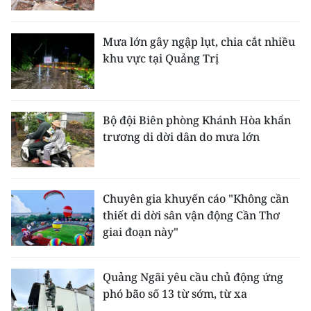
CHUYÊN ĐỀ
Mưa lớn gây ngập lụt, chia cắt nhiều
khu vực tại Quảng Trị
CÁC CHUYÊN TRANG
VỀ BÁO NHÂN DÂN
Bộ đội Biên phòng Khánh Hòa khẩn
trương di dời dân do mưa lớn
THỜI NAY
NHÂN DÂN CUỐI TUẦN
Chuyên gia khuyến cáo "Không cần
NHÂN DÂN HẰNG THÁNG
thiết di dời sân vận động Cần Thơ
giai đoạn này"
MUA BÁO
ĐỌC BÁO IN
Quảng Ngãi yêu cầu chủ động ứng
phó bão số 13 từ sớm, từ xa