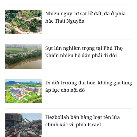
THỂ THAO
Nhiều nguy cơ sạt lở đất, đá ở phía
bắc Thái Nguyên
GIÁO DỤC
Y TẾ
Sụt lún nghiêm trọng tại Phú Thọ
KHOA HỌC - CÔNG NGHỆ
khiến nhiều hộ dân phải di dời
MÔI TRƯỜNG
BẠN ĐỌC
Di dời trường đại học, không gia tăng
áp lực cho nội đô
KIỂM CHỨNG THÔNG TIN
TRI THỨC CHUYÊN SÂU
Hezbollah bắn hàng loạt tên lửa
chính xác về phía Israel
54 DÂN TỘC VIỆT NAM