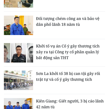
CHUYÊN ĐỀ
Đối tượng chém công an và bảo vệ
CÁC CHUYÊN TRANG
dân phố lãnh 18 năm tù
VỀ BÁO NHÂN DÂN
Khởi tố vụ án Cố ý gây thương tích
THỜI NAY
xảy ra tại Công ty cổ phần quản lý
bất động sản THT
NHÂN DÂN CUỐI TUẦN
NHÂN DÂN HẰNG THÁNG
Sơn La khởi tố 38 bị can tội gây rối
trật tự và cố ý gây thương tích
MUA BÁO
ĐỌC BÁO IN
Kiên Giang: Giết người, 3 bị cáo lãnh
42 năm tù