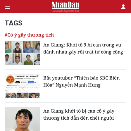
TAGS
#Cố ý gây thương tích
CHÍNH TRỊ
An Giang: Khởi tố 9 bị can trong vụ
đánh nhau gây rối trật tự công cộng
KINH TẾ
VĂN HÓA
Bắt youtuber “Thiên báo SBC Biên
XÃ HỘI
Hòa” Nguyễn Mạnh Hưng
PHÁP LUẬT
DU LỊCH
An Giang khởi tố bị can cố ý gây
thương tích dẫn đến chết người
THẾ GIỚI