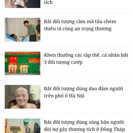
tích
TIN MỚI
TIN ĐỊA PHƯƠNG
Bắt đối tượng cầm mã tấu chém
thiếu tá công an trọng thương
Trung du và miền núi phía Bắc
Đồng bằng sông Hồng
Khen thưởng các tập thể, cá nhân bắt
Bắc Trung Bộ
3 đối tượng cướp
Duyên hải Nam Trung Bộ và Tây
Nguyên
Bắt đối tượng dùng dao đâm người
Đông Nam Bộ
trên phố ở Hà Nội
Đồng bằng sông Cửu Long
Chuyên trang Hà Nội
Bắt đối tượng dùng súng bắn người
đòi nợ gây thương tích ở Đồng Tháp
Chuyên trang TP. Hồ Chí Minh