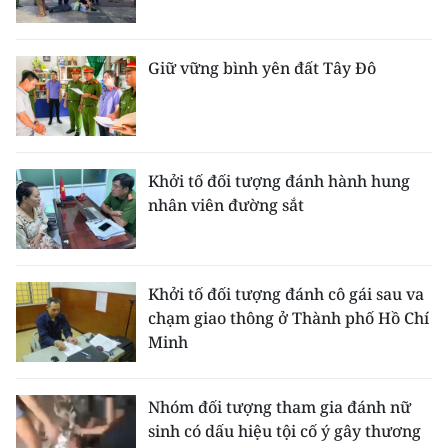
Media Pháp luật
Media Du lịch
Giữ vững bình yên đất Tây Đô
Media Thế giới
Media Thể thao
Khởi tố đối tượng đánh hành hung
Media Giáo dục
nhân viên đường sắt
Media Y tế
Media Khoa học - Công nghệ
Khởi tố đối tượng đánh cô gái sau va
Media Môi trường
chạm giao thông ở Thành phố Hồ Chí
Minh
Ảnh
Infographic
Nhóm đối tượng tham gia đánh nữ
sinh có dấu hiệu tội cố ý gây thương