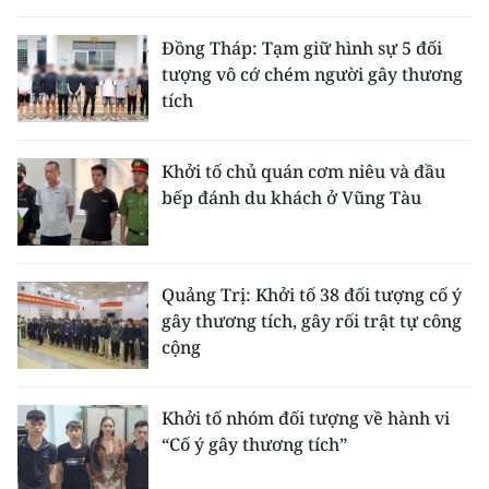
THỂ THAO
Đồng Tháp: Tạm giữ hình sự 5 đối
tượng vô cớ chém người gây thương
GIÁO DỤC
tích
Y TẾ
Khởi tố chủ quán cơm niêu và đầu
KHOA HỌC - CÔNG NGHỆ
bếp đánh du khách ở Vũng Tàu
MÔI TRƯỜNG
BẠN ĐỌC
Quảng Trị: Khởi tố 38 đối tượng cố ý
gây thương tích, gây rối trật tự công
KIỂM CHỨNG THÔNG TIN
cộng
TRI THỨC CHUYÊN SÂU
Khởi tố nhóm đối tượng về hành vi
“Cố ý gây thương tích”
54 DÂN TỘC VIỆT NAM