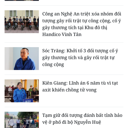
CHƯƠNG TRÌNH OCOP - MỖI XÃ
MỘT SẢN PHẨM
Công an Nghệ An triệt xóa nhóm đối
tượng gây rối trật tự công cộng, cố ý
gây thương tích tại Khu đô thị
RADIO
Handico Vinh Tân
MEDIA CENTER
Sóc Trăng: Khởi tố 3 đối tượng cố ý
E-Magazine
gây thương tích và gây rối trật tự
công cộng
Video
Media Chính trị
Kiên Giang: Lĩnh án 6 năm tù vì tạt
axit khiến chồng tử vong
Media Kinh tế
Media Văn hóa
Tạm giữ đối tượng đánh bất tỉnh bảo
Media Xã hội
vệ ở phố đi bộ Nguyễn Huệ