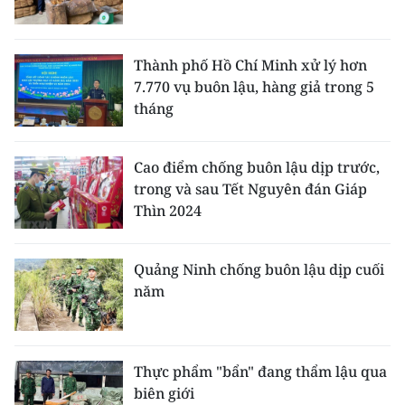
TIN MỚI
TIN ĐỊA PHƯƠNG
Thành phố Hồ Chí Minh xử lý hơn
7.770 vụ buôn lậu, hàng giả trong 5
Trung du và miền núi phía Bắc
tháng
Đồng bằng sông Hồng
Cao điểm chống buôn lậu dịp trước,
Bắc Trung Bộ
trong và sau Tết Nguyên đán Giáp
Thìn 2024
Duyên hải Nam Trung Bộ và Tây
Nguyên
Quảng Ninh chống buôn lậu dịp cuối
Đông Nam Bộ
năm
Đồng bằng sông Cửu Long
Chuyên trang Hà Nội
Thực phẩm "bẩn" đang thẩm lậu qua
biên giới
Chuyên trang TP. Hồ Chí Minh