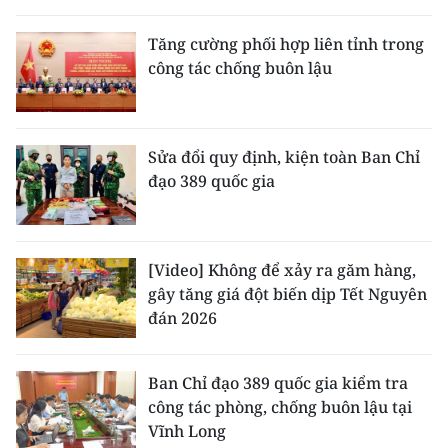
THỂ THAO
Tăng cường phối hợp liên tỉnh trong
công tác chống buôn lậu
GIÁO DỤC
Y TẾ
Sửa đổi quy định, kiện toàn Ban Chỉ
KHOA HỌC - CÔNG NGHỆ
đạo 389 quốc gia
MÔI TRƯỜNG
BẠN ĐỌC
[Video] Không để xảy ra găm hàng,
gây tăng giá đột biến dịp Tết Nguyên
KIỂM CHỨNG THÔNG TIN
đán 2026
TRI THỨC CHUYÊN SÂU
Ban Chỉ đạo 389 quốc gia kiểm tra
công tác phòng, chống buôn lậu tại
54 DÂN TỘC VIỆT NAM
Vĩnh Long