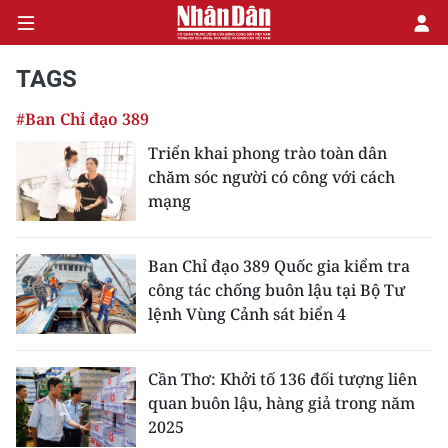
TAGS
#Ban Chỉ đạo 389
CHÍNH TRỊ
Triển khai phong trào toàn dân
chăm sóc người có công với cách
KINH TẾ
mạng
VĂN HÓA
Ban Chỉ đạo 389 Quốc gia kiểm tra
XÃ HỘI
công tác chống buôn lậu tại Bộ Tư
lệnh Vùng Cảnh sát biển 4
PHÁP LUẬT
DU LỊCH
Cần Thơ: Khởi tố 136 đối tượng liên
quan buôn lậu, hàng giả trong năm
THẾ GIỚI
2025