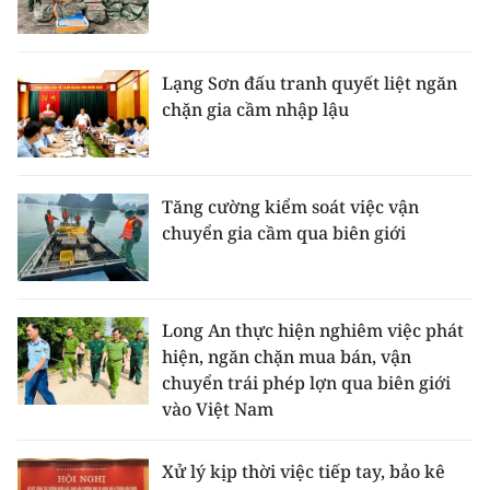
CHUYÊN ĐỀ
Lạng Sơn đấu tranh quyết liệt ngăn
CÁC CHUYÊN TRANG
chặn gia cầm nhập lậu
VỀ BÁO NHÂN DÂN
Tăng cường kiểm soát việc vận
THỜI NAY
chuyển gia cầm qua biên giới
NHÂN DÂN CUỐI TUẦN
NHÂN DÂN HẰNG THÁNG
Long An thực hiện nghiêm việc phát
hiện, ngăn chặn mua bán, vận
MUA BÁO
chuyển trái phép lợn qua biên giới
vào Việt Nam
ĐỌC BÁO IN
Xử lý kịp thời việc tiếp tay, bảo kê