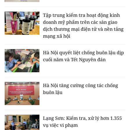
Media Pháp luật
Media Du lịch
Tập trung kiểm tra hoạt động kinh
doanh mỹ phẩm trên các sàn giao
Media Thế giới
dịch thương mại điện tử và nền tảng
mạng xã hội
Media Thể thao
Hà Nội quyết liệt chống buôn lậu dịp
Media Giáo dục
cuối năm và Tết Nguyên đán
Media Y tế
Media Khoa học - Công nghệ
Hà Nội tăng cường công tác chống
Media Môi trường
buôn lậu
Ảnh
Infographic
Lạng Sơn: Kiểm tra, xử lý hơn 1.355
vụ việc vi phạm