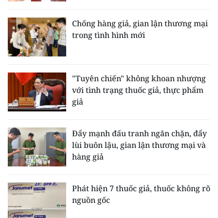
CHƯƠNG TRÌNH OCOP - MỖI XÃ
MỘT SẢN PHẨM
Chống hàng giả, gian lận thương mại
trong tình hình mới
RADIO
MEDIA CENTER
"Tuyên chiến" không khoan nhượng
với tình trạng thuốc giả, thực phẩm
E-Magazine
giả
Video
Đẩy mạnh đấu tranh ngăn chặn, đẩy
Media Chính trị
lùi buôn lậu, gian lận thương mại và
hàng giả
Media Kinh tế
Media Văn hóa
Phát hiện 7 thuốc giả, thuốc không rõ
nguồn gốc
Media Xã hội