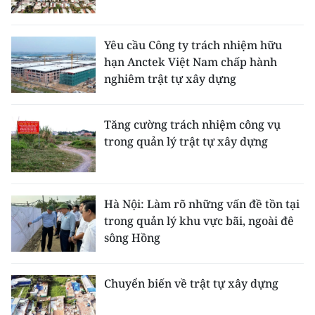
CHƯƠNG TRÌNH OCOP - MỖI XÃ
MỘT SẢN PHẨM
Yêu cầu Công ty trách nhiệm hữu
hạn Anctek Việt Nam chấp hành
RADIO
nghiêm trật tự xây dựng
MEDIA CENTER
Tăng cường trách nhiệm công vụ
E-Magazine
trong quản lý trật tự xây dựng
Video
Media Chính trị
Hà Nội: Làm rõ những vấn đề tồn tại
trong quản lý khu vực bãi, ngoài đê
Media Kinh tế
sông Hồng
Media Văn hóa
Chuyển biến về trật tự xây dựng
Media Xã hội