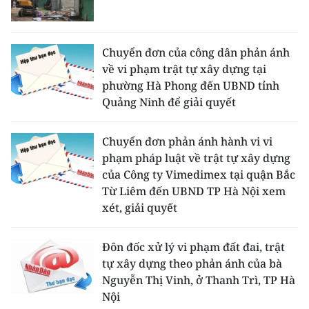
CHUYÊN ĐỀ
Chuyển đơn của công dân phản ánh
CÁC CHUYÊN TRANG
về vi phạm trật tự xây dựng tại
phường Hà Phong đến UBND tỉnh
Quảng Ninh để giải quyết
VỀ BÁO NHÂN DÂN
THỜI NAY
Chuyển đơn phản ánh hành vi vi
phạm pháp luật về trật tự xây dựng
NHÂN DÂN CUỐI TUẦN
của Công ty Vimedimex tại quận Bắc
Từ Liêm đến UBND TP Hà Nội xem
NHÂN DÂN HẰNG THÁNG
xét, giải quyết
MUA BÁO
Đôn đốc xử lý vi phạm đất đai, trật
tự xây dựng theo phản ánh của bà
ĐỌC BÁO IN
Nguyễn Thị Vinh, ở Thanh Trì, TP Hà
Nội