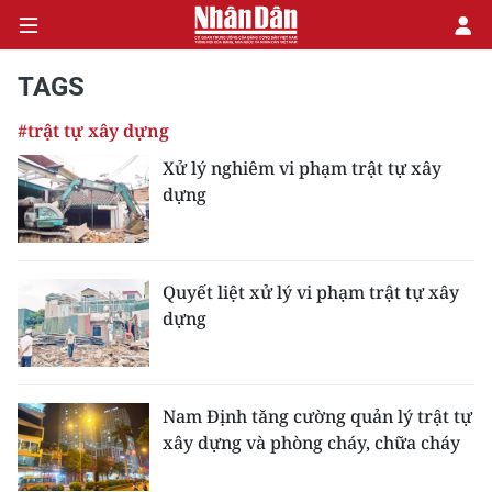
TAGS
#trật tự xây dựng
CHÍNH TRỊ
Xử lý nghiêm vi phạm trật tự xây
dựng
KINH TẾ
VĂN HÓA
Quyết liệt xử lý vi phạm trật tự xây
XÃ HỘI
dựng
PHÁP LUẬT
DU LỊCH
Nam Định tăng cường quản lý trật tự
xây dựng và phòng cháy, chữa cháy
THẾ GIỚI