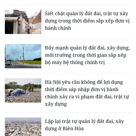
THỂ THAO
Siết chặt quản lý đất đai, trật tự xây
dựng trong thời điểm sắp xếp đơn vị
GIÁO DỤC
hành chính
Y TẾ
Đẩy mạnh quản lý đất đai, xây dựng,
KHOA HỌC - CÔNG NGHỆ
môi trường trong thời gian sắp xếp
bộ máy hệ thống chính trị
MÔI TRƯỜNG
BẠN ĐỌC
Hà Nội yêu cầu không để lợi dụng
thời điểm sáp nhập đơn vị hành
KIỂM CHỨNG THÔNG TIN
chính xảy ra vi phạm đất đai, trật tự
xây dựng
TRI THỨC CHUYÊN SÂU
Lập lại trật tự quản lý đất đai, xây
54 DÂN TỘC VIỆT NAM
dựng ở Biên Hòa