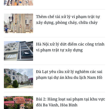
Media Pháp luật
Media Du lịch
Thêm chế tài xử lý vi phạm trật tự
xây dựng, phòng cháy, chữa cháy
Media Thế giới
Media Thể thao
Hà Nội xử lý dứt điểm các công trình
Media Giáo dục
vi phạm trật tự xây dựng
Media Y tế
Media Khoa học - Công nghệ
Đà Lạt yêu cầu xử lý nghiêm các sai
Media Môi trường
phạm tại dự án khu du lịch Nam Hồ
Ảnh
Infographic
Bài 2: Hàng loạt sai phạm tại khu vực
đồi Ba Vành, Hòa Bình