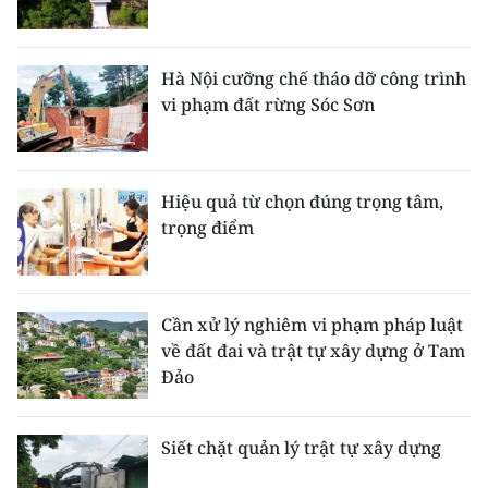
TIN MỚI
TIN ĐỊA PHƯƠNG
Hà Nội cưỡng chế tháo dỡ công trình
vi phạm đất rừng Sóc Sơn
Trung du và miền núi phía Bắc
Đồng bằng sông Hồng
Hiệu quả từ chọn đúng trọng tâm,
Bắc Trung Bộ
trọng điểm
Duyên hải Nam Trung Bộ và Tây
Nguyên
Cần xử lý nghiêm vi phạm pháp luật
Đông Nam Bộ
về đất đai và trật tự xây dựng ở Tam
Đảo
Đồng bằng sông Cửu Long
Chuyên trang Hà Nội
Siết chặt quản lý trật tự xây dựng
Chuyên trang TP. Hồ Chí Minh