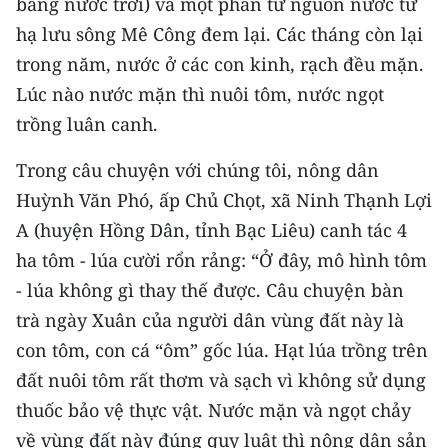
bằng nước trời) và một phần từ nguồn nước từ
Media Pháp luật
hạ lưu sông Mê Công đem lại. Các tháng còn lại
Media Du lịch
trong năm, nước ở các con kinh, rạch đều mặn.
Lúc nào nước mặn thì nuôi tôm, nước ngọt
Media Thế giới
trồng luân canh.
Media Thể thao
Trong câu chuyện với chúng tôi, nông dân
Media Giáo dục
Huỳnh Văn Phó, ấp Chủ Chọt, xã Ninh Thạnh Lợi
Media Y tế
A (huyện Hồng Dân, tỉnh Bạc Liêu) canh tác 4
ha tôm - lúa cười rổn rảng: “Ở đây, mô hình tôm
Media Khoa học - Công nghệ
- lúa không gì thay thế được. Câu chuyện bàn
Media Môi trường
trà ngày Xuân của người dân vùng đất này là
con tôm, con cá “ôm” gốc lúa. Hạt lúa trồng trên
Ảnh
đất nuôi tôm rất thơm và sạch vì không sử dụng
Infographic
thuốc bảo vệ thực vật. Nước mặn và ngọt chảy
về vùng đất này đúng quy luật thì nông dân sản