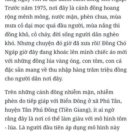
Trước năm 1975, nơi đây là cánh đồng hoang
CHUYÊN ĐỀ
rộng mênh mông, nước mặn, phèn chua, mùa
mưa cỏ dại mọc quá đầu người, mùa nắng thì
CÁC CHUYÊN TRANG
đồng khô, cỏ cháy, đời sống người dân nghèo
khó. Nhưng chuyện đó giờ đã xưa rồi! Đồng Chó
VỀ BÁO NHÂN DÂN
Ngáp giờ đây đang khoác lên mình chiếc áo mới
THỜI NAY
với những đồng lúa vàng óng, con tôm, con cá
đặc sản mang về thu nhập hàng trăm triệu đồng
NHÂN DÂN CUỐI TUẦN
cho người dân nơi đây.
NHÂN DÂN HẰNG THÁNG
Trên những cánh đồng nhiễm mặn, nhiễm
phèn do tiếp giáp với Biển Đông ở xã Phú Tân,
MUA BÁO
huyện Tân Phú Đông (Tiền Giang), ít ai ngờ
ĐỌC BÁO IN
rằng đây là nơi có thể làm giàu với mô hình tôm
- lúa. Là người đầu tiên áp dụng mô hình này