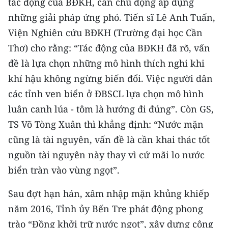
tác động của BĐKH, cần chủ động áp dụng
những giải pháp ứng phó. Tiến sĩ Lê Anh Tuấn,
Viện Nghiên cứu BĐKH (Trường đại học Cần
Thơ) cho rằng: “Tác động của BĐKH đã rõ, vấn
đề là lựa chọn những mô hình thích nghi khi
khí hậu không ngừng biến đổi. Việc người dân
các tỉnh ven biển ở ĐBSCL lựa chọn mô hình
luân canh lúa - tôm là hướng đi đúng”. Còn GS,
TS Võ Tòng Xuân thì khẳng định: “Nước mặn
cũng là tài nguyên, vấn đề là cần khai thác tốt
nguồn tài nguyên này thay vì cứ mãi lo nước
biển tràn vào vùng ngọt”.
Sau đợt hạn hán, xâm nhập mặn khủng khiếp
năm 2016, Tỉnh ủy Bến Tre phát động phong
trào “Đồng khởi trữ nước ngọt”, xây dựng công