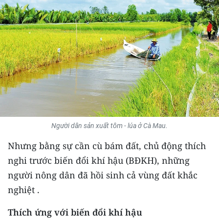
THỂ THAO
GIÁO DỤC
Y TẾ
KHOA HỌC - CÔNG NGHỆ
MÔI TRƯỜNG
Người dân sản xuất tôm - lúa ở Cà Mau.
BẠN ĐỌC
Nhưng bằng sự cần cù bám đất, chủ động thích
KIỂM CHỨNG THÔNG TIN
nghi trước biến đổi khí hậu (BĐKH), những
người nông dân đã hồi sinh cả vùng đất khắc
TRI THỨC CHUYÊN SÂU
nghiệt .
54 DÂN TỘC VIỆT NAM
Thích ứng với biến đổi khí hậu