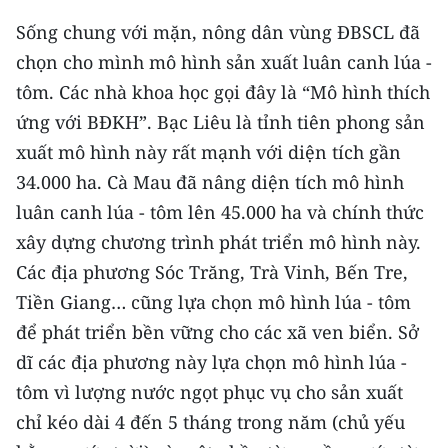
CHƯƠNG TRÌNH OCOP - MỖI XÃ
Sống chung với mặn, nông dân vùng ĐBSCL đã
MỘT SẢN PHẨM
chọn cho mình mô hình sản xuất luân canh lúa -
tôm. Các nhà khoa học gọi đây là “Mô hình thích
RADIO
ứng với BĐKH”. Bạc Liêu là tỉnh tiên phong sản
MEDIA CENTER
xuất mô hình này rất mạnh với diện tích gần
34.000 ha. Cà Mau đã nâng diện tích mô hình
E-Magazine
luân canh lúa - tôm lên 45.000 ha và chính thức
Video
xây dựng chương trình phát triển mô hình này.
Các địa phương Sóc Trăng, Trà Vinh, Bến Tre,
Media Chính trị
Tiền Giang… cũng lựa chọn mô hình lúa - tôm
Media Kinh tế
để phát triển bền vững cho các xã ven biển. Sở
dĩ các địa phương này lựa chọn mô hình lúa -
Media Văn hóa
tôm vì lượng nước ngọt phục vụ cho sản xuất
Media Xã hội
chỉ kéo dài 4 đến 5 tháng trong năm (chủ yếu