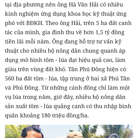
ENGLISH
tại địa phương nên ông Hà Văn Hải có nhiều
kinh nghiệm ứng dụng khoa học kỹ thuật ứng
中文
phó với BĐKH. Theo ông Hải, trên 5 ha đất canh
tác của mình, gia đình thu về hơn 1,5 tỷ đồng
FRANÇAIS
tiền lãi mỗi năm. Ông đang hỗ trợ tư vấn kỹ
РУССКИЙ
thuật cho nhiều hộ nông dân chung quanh áp
dụng mô hình tôm - lúa đạt hiệu quả cao, làm
ESPAÑOL
giàu trên vùng đất khó. Tân Phú Đông hiện có
한국어
560 ha đất tôm - lúa, tập trung ở hai xã Phú Tân
và Phú Đông. Từ những cánh đồng chỉ làm một
vụ lúa trong năm, giờ đây, nhiều hộ nông dân
sản xuất tôm - lúa quảng canh có thu nhập bình
quân khoảng 180 triệu đồng/ha.