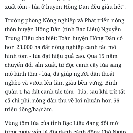
TIN MỚI
xuất tôm - lúa ở huyện Hồng Dân đều giàu hết”.
TIN ĐỊA PHƯƠNG
Trưởng phòng Nông nghiệp và Phát triển nông
thôn huyện Hồng Dân (tỉnh Bạc Liêu) Nguyễn
Trung du và miền núi phía Bắc
Trung Hiếu cho biết: Toàn huyện Hồng Dân có
hơn 23.000 ha đất nông nghiệp canh tác mô
Đồng bằng sông Hồng
hình tôm - lúa đạt hiệu quả cao. Qua 15 năm
Bắc Trung Bộ
chuyển đổi sản xuất, từ độc canh cây lúa sang
Duyên hải Nam Trung Bộ và Tây
mô hình tôm - lúa, đã giúp người dân thoát
Nguyên
nghèo và vươn lên làm giàu bền vững. Bình
quân 1 ha đất canh tác tôm - lúa, sau khi trừ tất
Đông Nam Bộ
cả chi phí, nông dân thu về lợi nhuận hơn 56
Đồng bằng sông Cửu Long
triệu đồng/ha/năm.
Chuyên trang Hà Nội
Vùng tôm lúa của tỉnh Bạc Liêu đang đổi mới
từng ngày vốn là địa danh cánh đồng Chó Ngáp.
Chuyên trang TP. Hồ Chí Minh