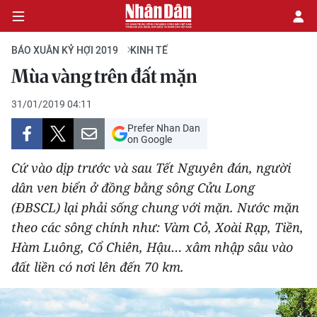
BÁO XUÂN KỶ HỢI 2019
KINH TẾ
Mùa vàng trên đất mặn
CHÍNH TRỊ
31/01/2019 04:11
Prefer Nhan Dan
KINH TẾ
on Google
VĂN HÓA
Cứ vào dịp trước và sau Tết Nguyên đán, người
dân ven biển ở đồng bằng sông Cửu Long
XÃ HỘI
(ĐBSCL) lại phải sống chung với mặn. Nước mặn
theo các sông chính như: Vàm Cỏ, Xoài Rạp, Tiền,
PHÁP LUẬT
Hàm Luông, Cổ Chiên, Hậu… xâm nhập sâu vào
đất liền có nơi lên đến 70 km.
DU LỊCH
THẾ GIỚI