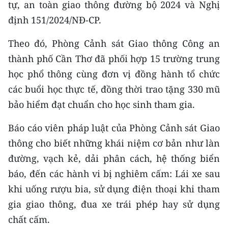
tự, an toàn giao thông đường bộ 2024 và Nghị
CHƯƠNG TRÌNH OCOP - MỖI XÃ
MỘT SẢN PHẨM
định 151/2024/NĐ-CP.
Theo đó, Phòng Cảnh sát Giao thông Công an
RADIO
thành phố Cần Thơ đã phối hợp 15 trường trung
học phổ thông cùng đơn vị đồng hành tổ chức
MEDIA CENTER
các buổi học thực tế, đồng thời trao tặng 330 mũ
E-Magazine
bảo hiểm đạt chuẩn cho học sinh tham gia.
Video
Báo cáo viên pháp luật của Phòng Cảnh sát Giao
thông cho biết những khái niệm cơ bản như làn
Media Chính trị
đường, vạch kẻ, dải phân cách, hệ thống biển
Media Kinh tế
báo, đến các hành vi bị nghiêm cấm: Lái xe sau
Media Văn hóa
khi uống rượu bia, sử dụng điện thoại khi tham
gia giao thông, đua xe trái phép hay sử dụng
Media Xã hội
chất cấm.