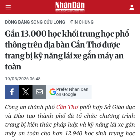
ĐỒNG BẰNG SÔNG CỬU LONG
TIN CHUNG
Gần 13.000 học khối trung học phổ
CHÍNH TRỊ
thông trên địa bàn Cần Thơ được
trang bị kỹ năng lái xe gắn máy an
KINH TẾ
toàn
VĂN HÓA
19/05/2026 06:48
XÃ HỘI
Prefer Nhan Dan
on Google
PHÁP LUẬT
Công an thành phố
Cần Thơ
phối hợp Sở Giáo dục
và Đào tạo thành phố đã tổ chức chương trình
DU LỊCH
trang bị kiến thức pháp luật và kỹ năng lái xe gắn
THẾ GIỚI
máy an toàn cho hơn 12.940 học sinh trung học