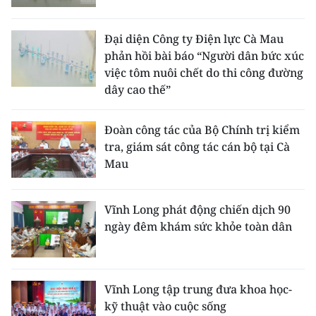
ENGLISH
Đại diện Công ty Điện lực Cà Mau
中文
phản hồi bài báo “Người dân bức xúc
việc tôm nuôi chết do thi công đường
FRANÇAIS
dây cao thế”
РУССКИЙ
Đoàn công tác của Bộ Chính trị kiểm
ESPAÑOL
tra, giám sát công tác cán bộ tại Cà
Mau
한국어
Vĩnh Long phát động chiến dịch 90
ngày đêm khám sức khỏe toàn dân
Vĩnh Long tập trung đưa khoa học-
kỹ thuật vào cuộc sống