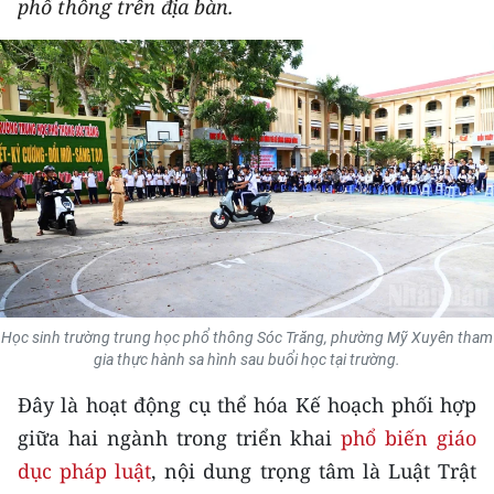
phổ thông trên địa bàn.
THỂ THAO
GIÁO DỤC
Y TẾ
KHOA HỌC - CÔNG NGHỆ
MÔI TRƯỜNG
BẠN ĐỌC
Học sinh trường trung học phổ thông Sóc Trăng, phường Mỹ Xuyên tham
KIỂM CHỨNG THÔNG TIN
gia thực hành sa hình sau buổi học tại trường.
TRI THỨC CHUYÊN SÂU
Đây là hoạt động cụ thể hóa Kế hoạch phối hợp
giữa hai ngành trong triển khai
phổ biến giáo
54 DÂN TỘC VIỆT NAM
dục pháp luật
, nội dung trọng tâm là Luật Trật