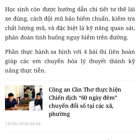
Media Pháp luật
Học sinh còn được hướng dẫn chi tiết tư thế lái
Media Du lịch
xe đúng, cách đội mũ bảo hiểm chuẩn, kiểm tra
chất lượng mũ, và đặc biệt là kỹ năng quan sát,
Media Thế giới
phán đoán tình huống nguy hiểm trên đường.
Media Thể thao
Phần thực hành sa hình với 4 bài thi liên hoàn
Media Giáo dục
giúp các em chuyển hóa lý thuyết thành kỹ
năng thực tiễn.
Media Y tế
Media Khoa học - Công nghệ
Công an Cần Thơ thực hiện
Chiến dịch “60 ngày đêm”
Media Môi trường
chuyển đổi số tại các xã,
Ảnh
phường
15/05/2026 06:04
Infographic