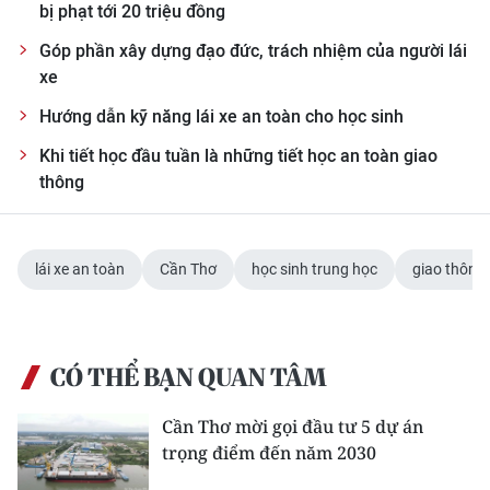
bị phạt tới 20 triệu đồng
CHUYÊN ĐỀ
Góp phần xây dựng đạo đức, trách nhiệm của người lái
xe
CÁC CHUYÊN TRANG
Hướng dẫn kỹ năng lái xe an toàn cho học sinh
Khi tiết học đầu tuần là những tiết học an toàn giao
VỀ BÁO NHÂN DÂN
thông
THỜI NAY
lái xe an toàn
Cần Thơ
học sinh trung học
giao thông
NHÂN DÂN CUỐI TUẦN
NHÂN DÂN HẰNG THÁNG
CÓ THỂ BẠN QUAN TÂM
MUA BÁO
Cần Thơ mời gọi đầu tư 5 dự án
ĐỌC BÁO IN
trọng điểm đến năm 2030