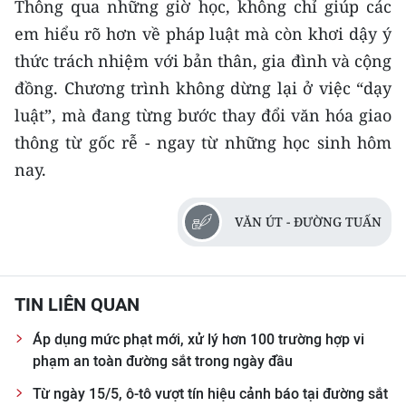
Thông qua những giờ học, không chỉ giúp các
TIN MỚI
em hiểu rõ hơn về pháp luật mà còn khơi dậy ý
thức trách nhiệm với bản thân, gia đình và cộng
TIN ĐỊA PHƯƠNG
đồng. Chương trình không dừng lại ở việc “dạy
Trung du và miền núi phía Bắc
luật”, mà đang từng bước thay đổi văn hóa giao
thông từ gốc rễ - ngay từ những học sinh hôm
Đồng bằng sông Hồng
nay.
Bắc Trung Bộ
Duyên hải Nam Trung Bộ và Tây
VĂN ÚT - ĐƯỜNG TUẤN
Nguyên
Đông Nam Bộ
TIN LIÊN QUAN
Đồng bằng sông Cửu Long
Áp dụng mức phạt mới, xử lý hơn 100 trường hợp vi
phạm an toàn đường sắt trong ngày đầu
Chuyên trang Hà Nội
Từ ngày 15/5, ô-tô vượt tín hiệu cảnh báo tại đường sắt
Chuyên trang TP. Hồ Chí Minh