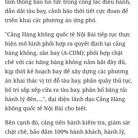
tâm thông báo tin tức trong công tác điều hành,
dẫn dắt tàu bay, cảnh báo thời tiết cực đoan để
CHUYÊN ĐỀ
triển khai các phương án ứng phó.
CÁC CHUYÊN TRANG
"Cảng Hàng không quốc tế Nội Bài tiếp tục thực
hiện mô hình phối hợp ra quyết định tại cảng
VỀ BÁO NHÂN DÂN
hàng không, sân bay (A-CDM); phối hợp chặt
chẽ với các hãng hàng không nắm bắt đầy đủ,
THỜI NAY
kịp thời kế hoạch bay để xây dựng các phương
NHÂN DÂN CUỐI TUẦN
án khai thác vị trí đỗ tàu bay, phân quầy thủ tục,
bố trí sắp xếp cửa ra tàu bay, phân bổ băng tải
NHÂN DÂN HẰNG THÁNG
hành lý đến,…", đại diện lãnh đạo Cảng Hàng
MUA BÁO
không quốc tế Nội Bài cho biết.
ĐỌC BÁO IN
Bên cạnh đó, cảng tiến hành kiểm tra, giám sát
chặt chẽ, bảo đảm 100% hành khách, hành lý,