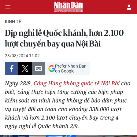
KINH TẾ
Dịp nghỉ lễ Quốc khánh, hơn 2.100
CHÍNH TRỊ
lượt chuyến bay qua Nội Bài
KINH TẾ
28/08/2024 11:02
Prefer Nhan Dan
VĂN HÓA
on Google
Ngày 28/8,
Cảng Hàng không quốc tế Nội Bài
cho
XÃ HỘI
biết, cảng thực hiện tăng cường các biện pháp
kiểm soát an ninh hàng không để bảo đảm phục
PHÁP LUẬT
vụ tuyệt đối an toàn cho khoảng 338.000 lượt
DU LỊCH
khách và hơn 2.100 lượt chuyến bay trong 4
ngày nghỉ lễ Quốc khánh 2/9.
THẾ GIỚI