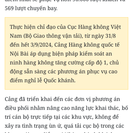
CHƯƠNG TRÌNH OCOP - MỖI XÃ
569 lượt chuyến bay.
MỘT SẢN PHẨM
Thực hiện chỉ đạo của Cục Hàng không Việt
RADIO
Nam (Bộ Giao thông vận tải), từ ngày 31/8
MEDIA CENTER
đến hết 3/9/2024, Cảng Hàng không quốc tế
Nội Bài áp dụng biện pháp kiểm soát an
E-Magazine
ninh hàng không tăng cường cấp độ 1, chủ
Video
động sẵn sàng các phương án phục vụ cao
điểm nghỉ lễ Quốc khánh.
Media Chính trị
Media Kinh tế
Cảng đã triển khai đến các đơn vị phương án
điều phối nhằm nâng cao năng lực khai thác, bố
Media Văn hóa
trí cán bộ trực tiếp tại các khu vực, không để
Media Xã hội
xảy ra tình trạng ùn ứ, quá tải cục bộ trong các