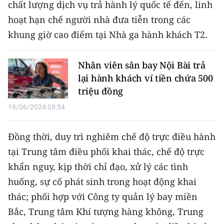
chất lượng dịch vụ trả hành lý quốc tế đến, linh
TIN MỚI
hoạt hạn chế người nhà đưa tiễn trong các
TIN ĐỊA PHƯƠNG
khung giờ cao điểm tại Nhà ga hành khách T2.
Trung du và miền núi phía Bắc
Nhân viên sân bay Nội Bài trả
lại hành khách ví tiền chứa 500
Đồng bằng sông Hồng
triệu đồng
Bắc Trung Bộ
19/06/2024 09:54
Duyên hải Nam Trung Bộ và Tây
Nguyên
Đồng thời, duy trì nghiêm chế độ trực điều hành
tại Trung tâm điều phối khai thác, chế độ trực
Đông Nam Bộ
khẩn nguy, kịp thời chỉ đạo, xử lý các tình
Đồng bằng sông Cửu Long
huống, sự cố phát sinh trong hoạt động khai
thác; phối hợp với Công ty quản lý bay miền
Chuyên trang Hà Nội
Bắc, Trung tâm Khí tượng hàng không, Trung
Chuyên trang TP. Hồ Chí Minh