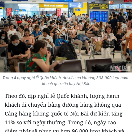
THỂ THAO
GIÁO DỤC
Y TẾ
KHOA HỌC - CÔNG NGHỆ
MÔI TRƯỜNG
BẠN ĐỌC
Trong 4 ngày nghỉ lễ Quốc khánh, dự kiến có khoảng 338.000 lượt hành
khách qua sân bay Nội Bài.
KIỂM CHỨNG THÔNG TIN
Theo đó, dịp nghỉ lễ Quốc khánh, lượng hành
khách di chuyển bằng đường hàng không qua
TRI THỨC CHUYÊN SÂU
Cảng hàng không quốc tế Nội Bài dự kiến tăng
54 DÂN TỘC VIỆT NAM
11% so với ngày thường. Trong đó, ngày cao
điểm nhất sẽ phục vụ hơn 96.000 lượt khách và