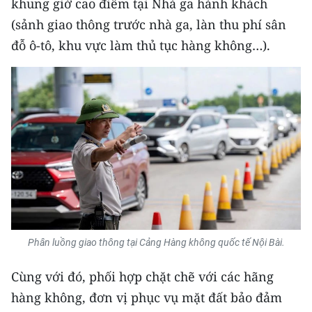
khung giờ cao điểm tại Nhà ga hành khách
Media Pháp luật
(sảnh giao thông trước nhà ga, làn thu phí sân
Media Du lịch
đỗ ô-tô, khu vực làm thủ tục hàng không…).
Media Thế giới
Media Thể thao
Media Giáo dục
Media Y tế
Media Khoa học - Công nghệ
Media Môi trường
Phân luồng giao thông tại Cảng Hàng không quốc tế Nội Bài.
Ảnh
Cùng với đó, phối hợp chặt chẽ với các hãng
Infographic
hàng không, đơn vị phục vụ mặt đất bảo đảm