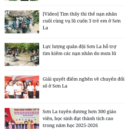
CHƯƠNG TRÌNH OCOP - MỖI XÃ
MỘT SẢN PHẨM
[Video] Tìm thấy thi thể nạn nhân
cuối cùng vụ lũ cuốn 3 trẻ em ở Sơn
La
RADIO
MEDIA CENTER
Lực lượng quân đội Sơn La hỗ trợ
tìm kiếm các nạn nhân do mưa lũ
E-Magazine
Video
Giải quyết điểm nghẽn về chuyển đổi
Media Chính trị
số ở Sơn La
Media Kinh tế
Media Văn hóa
Sơn La tuyên dương hơn 300 giáo
viên, học sinh đạt thành tích cao
Media Xã hội
trong năm học 2025-2026