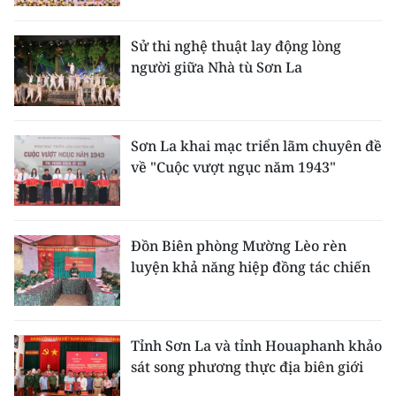
Media Pháp luật
Media Du lịch
Sử thi nghệ thuật lay động lòng
người giữa Nhà tù Sơn La
Media Thế giới
Media Thể thao
Sơn La khai mạc triển lãm chuyên đề
Media Giáo dục
về "Cuộc vượt ngục năm 1943"
Media Y tế
Media Khoa học - Công nghệ
Đồn Biên phòng Mường Lèo rèn
luyện khả năng hiệp đồng tác chiến
Media Môi trường
Ảnh
Tỉnh Sơn La và tỉnh Houaphanh khảo
Infographic
sát song phương thực địa biên giới