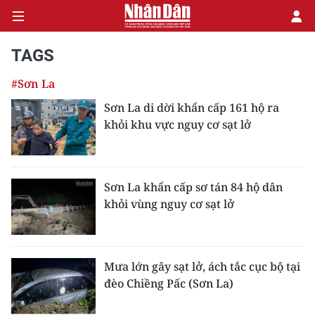
TAGS
#Sơn La
CHÍNH TRỊ
Sơn La di dời khẩn cấp 161 hộ ra
khỏi khu vực nguy cơ sạt lở
KINH TẾ
VĂN HÓA
Sơn La khẩn cấp sơ tán 84 hộ dân
XÃ HỘI
khỏi vùng nguy cơ sạt lở
PHÁP LUẬT
DU LỊCH
Mưa lớn gây sạt lở, ách tắc cục bộ tại
đèo Chiềng Pấc (Sơn La)
THẾ GIỚI