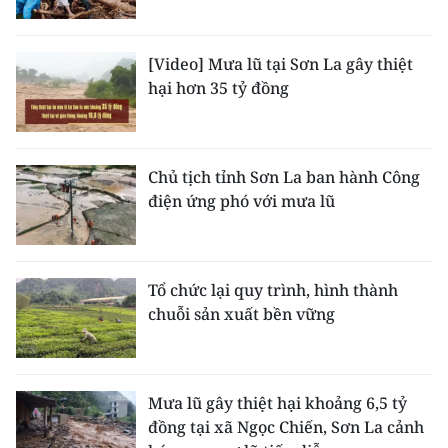
ENGLISH
中文
[Video] Mưa lũ tại Sơn La gây thiệt
hại hơn 35 tỷ đồng
FRANÇAIS
РУССКИЙ
Chủ tịch tỉnh Sơn La ban hành Công
điện ứng phó với mưa lũ
ESPAÑOL
한국어
Tổ chức lại quy trình, hình thành
chuỗi sản xuất bền vững
Mưa lũ gây thiệt hại khoảng 6,5 tỷ
đồng tại xã Ngọc Chiến, Sơn La cảnh