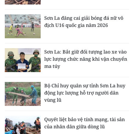
CHUYÊN ĐỀ
Sơn La đăng cai giải bóng đá nữ vô
địch U16 quốc gia năm 2026
CÁC CHUYÊN TRANG
VỀ BÁO NHÂN DÂN
Sơn La: Bắt giữ đối tượng lao xe vào
lực lượng chức năng khi vận chuyển
THỜI NAY
ma túy
NHÂN DÂN CUỐI TUẦN
Bộ Chỉ huy quân sự tỉnh Sơn La huy
NHÂN DÂN HẰNG THÁNG
động lực lượng hỗ trợ người dân
vùng lũ
MUA BÁO
ĐỌC BÁO IN
Quyết liệt bảo vệ tính mạng, tài sản
của nhân dân giữa dòng lũ