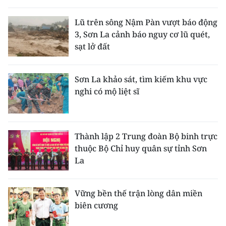
THỂ THAO
Lũ trên sông Nậm Pàn vượt báo động
3, Sơn La cảnh báo nguy cơ lũ quét,
GIÁO DỤC
sạt lở đất
Y TẾ
Sơn La khảo sát, tìm kiếm khu vực
KHOA HỌC - CÔNG NGHỆ
nghi có mộ liệt sĩ
MÔI TRƯỜNG
BẠN ĐỌC
Thành lập 2 Trung đoàn Bộ binh trực
thuộc Bộ Chỉ huy quân sự tỉnh Sơn
KIỂM CHỨNG THÔNG TIN
La
TRI THỨC CHUYÊN SÂU
Vững bền thế trận lòng dân miền
biên cương
54 DÂN TỘC VIỆT NAM