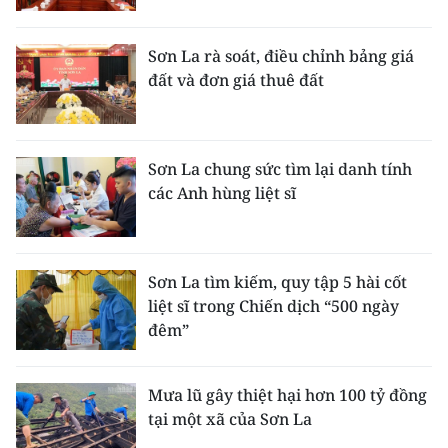
TIN MỚI
Sơn La rà soát, điều chỉnh bảng giá
TIN ĐỊA PHƯƠNG
đất và đơn giá thuê đất
Trung du và miền núi phía Bắc
Đồng bằng sông Hồng
Sơn La chung sức tìm lại danh tính
các Anh hùng liệt sĩ
Bắc Trung Bộ
Duyên hải Nam Trung Bộ và Tây
Nguyên
Sơn La tìm kiếm, quy tập 5 hài cốt
liệt sĩ trong Chiến dịch “500 ngày
Đông Nam Bộ
đêm”
Đồng bằng sông Cửu Long
Mưa lũ gây thiệt hại hơn 100 tỷ đồng
Chuyên trang Hà Nội
tại một xã của Sơn La
Chuyên trang TP. Hồ Chí Minh