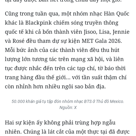
CHƯƠNG TRÌNH OCOP - MỖI XÃ
MỘT SẢN PHẨM
Cũng trong tuần qua, một nhóm nhạc Hàn Quốc
khác là Blackpink chiếm sóng truyền thông
RADIO
quốc tế khi cả bốn thành viên Jisoo, Lisa, Jennie
và Rosé đều tham dự sự kiện MET Gala 2026.
MEDIA CENTER
Mỗi bức ảnh của các thành viên đều thu hút
E-Magazine
lượng lớn tương tác trên mạng xã hội, và liên
tục được nhắc đến trên các tạp chí, tờ báo thời
Video
trang hàng đầu thế giới… với tần suất thậm chí
Media Chính trị
còn nhỉnh hơn nhiều ngôi sao bản địa.
Media Kinh tế
50.000 khán giả tụ tập đón nhóm nhạc BTS ở Thủ đô Mexico.
Nguồn: X
Media Văn hóa
Hai sự kiện ấy không phải trùng hợp ngẫu
Media Xã hội
nhiên. Chúng là lát cắt của một thực tại đã được