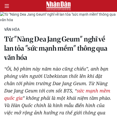
VĂN HÓA
CHÍNH TRỊ
Từ "Nàng Dea Jang Geum" nghĩ về
lan tỏa "sức mạnh mềm" thông qua
KINH TẾ
văn hóa
VĂN HÓA
“Ôi, bộ phim này năm nào cũng chiếu”, anh bạn
XÃ HỘI
phóng viên người Uzbekistan thốt lên khi đặt
chân tới phim trường Dae Jang Geum. Từ Nàng
PHÁP LUẬT
Dae Jang Geum tới cơn sốt BTS, “
sức mạnh mềm
quốc gia
” không phải là một khái niệm tầm phào.
DU LỊCH
Và Hàn Quốc chính là hình mẫu điển hình của
THẾ GIỚI
việc mở rộng ảnh hưởng ra thế giới thông qua