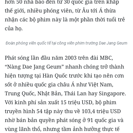
hơn 50 nhà báo đến từ 30 quốc gia trên khắp
thế giới, nhiều phóng viên, từ Âu tới Á thừa
CHUYÊN ĐỀ
nhận các bộ phim này là một phần thời tuổi trẻ
CÁC CHUYÊN TRANG
của họ.
Đoàn phóng viên quốc tế tại công viên phim trường Dae Jang Geum
VỀ BÁO NHÂN DÂN
Phát sóng lần đầu năm 2003 trên đài MBC,
THỜI NAY
“Nàng Dae Jang Geum” nhanh chóng trở thành
NHÂN DÂN CUỐI TUẦN
hiện tượng tại Hàn Quốc trước khi tạo nên cơn
sốt ở nhiều quốc gia châu Á như Việt Nam,
NHÂN DÂN HẰNG THÁNG
Trung Quốc, Nhật Bản, Thái Lan hay Singapore.
Với kinh phí sản xuất 15 triệu USD, bộ phim
MUA BÁO
truyền hình 54 tập này thu về 103,4 triệu USD
ĐỌC BÁO IN
nhờ bán bản quyền phát sóng ở 91 quốc gia và
vùng lãnh thổ, nhưng tầm ảnh hưởng thực tế