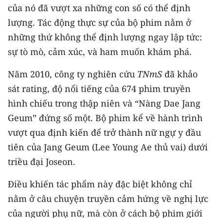
ENGLISH
của nó đã vượt xa những con số có thể định
lượng. Tác động thực sự của bộ phim nằm ở
中文
những thứ không thể định lượng ngay lập tức:
sự tò mò, cảm xúc, và ham muốn khám phá.
FRANÇAIS
Năm 2010, công ty nghiên cứu
TNmS
đã khảo
РУССКИЙ
sát rating, độ nổi tiếng của 674 phim truyền
ESPAÑOL
hình chiếu trong thập niên và “Nàng Dae Jang
Geum” đứng số một. Bộ phim kể về hành trình
한국어
vượt qua định kiến để trở thành nữ ngự y đầu
tiên của Jang Geum (Lee Young Ae thủ vai) dưới
triều đại Joseon.
Điều khiến tác phẩm này đặc biệt không chỉ
nằm ở câu chuyện truyền cảm hứng về nghị lực
của người phụ nữ, mà còn ở cách bộ phim giới