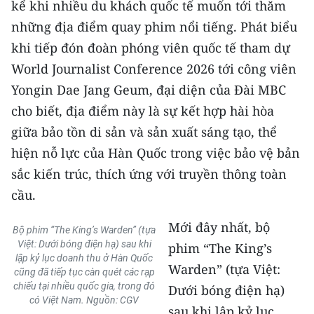
kể khi nhiều du khách quốc tế muốn tới thăm
những địa điểm quay phim nổi tiếng. Phát biểu
khi tiếp đón đoàn phóng viên quốc tế tham dự
World Journalist Conference 2026 tới công viên
Yongin Dae Jang Geum, đại diện của Đài MBC
cho biết, địa điểm này là sự kết hợp hài hòa
giữa bảo tồn di sản và sản xuất sáng tạo, thể
hiện nỗ lực của Hàn Quốc trong việc bảo vệ bản
sắc kiến trúc, thích ứng với truyền thông toàn
cầu.
Mới đây nhất, bộ
Bộ phim “The King’s Warden” (tựa
Việt: Dưới bóng điện hạ) sau khi
phim “The King’s
lập kỷ lục doanh thu ở Hàn Quốc
Warden” (tựa Việt:
cũng đã tiếp tục càn quét các rạp
chiếu tại nhiều quốc gia, trong đó
Dưới bóng điện hạ)
có Việt Nam. Nguồn: CGV
sau khi lập kỷ lục