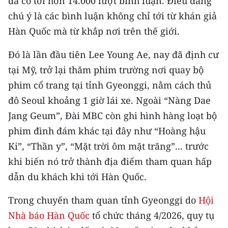
đã có tới hơn 14.000 lượt bình luận. Điều đáng
TIN MỚI
chú ý là các bình luận không chỉ tới từ khán giả
Hàn Quốc mà từ khắp nơi trên thế giới.
TIN ĐỊA PHƯƠNG
Đó là lần đầu tiên Lee Young Ae, nay đã định cư
Trung du và miền núi phía Bắc
tại Mỹ, trở lại thăm phim trường nơi quay bộ
Đồng bằng sông Hồng
phim cổ trang tại tỉnh Gyeonggi, nằm cách thủ
đô Seoul khoảng 1 giờ lái xe. Ngoài “Nàng Dae
Bắc Trung Bộ
Jang Geum”, Đài MBC còn ghi hình hàng loạt bộ
Duyên hải Nam Trung Bộ và Tây
phim đình đám khác tại đây như “Hoàng hậu
Nguyên
Ki”, “Thần y”, “Mặt trời ôm mặt trăng”... trước
Đông Nam Bộ
khi biến nó trở thành địa điểm tham quan hấp
dẫn du khách khi tới Hàn Quốc.
Đồng bằng sông Cửu Long
Trong chuyến tham quan tỉnh Gyeonggi do
Hội
Chuyên trang Hà Nội
Nhà báo Hàn Quốc
tổ chức tháng 4/2026, quy tụ
Chuyên trang TP. Hồ Chí Minh