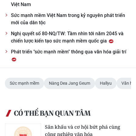
Việt Nam
Sức mạnh mềm Việt Nam trong kỷ nguyên phát triển
mới của dân tộc
Nghị quyết số 80-NQ/TW: Tầm nhìn tới năm 2045 và
chiến lược kiến tạo sức mạnh mềm quốc gia
Phát triển "sức mạnh mềm" thông qua văn hóa giải trí
Sức mạnh mềm
Nàng Dea Jang Geum
Hallyu
Văn hó
CÓ THỂ BẠN QUAN TÂM
Sân khấu và cơ hội bứt phá cùng
công nghiệp văn hóa