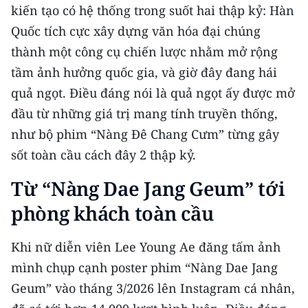
Media Pháp luật
kiến tạo có hệ thống trong suốt hai thập kỷ: Hàn
Quốc tích cực xây dựng văn hóa đại chúng
Media Du lịch
thành một công cụ chiến lược nhằm mở rộng
Media Thế giới
tầm ảnh hưởng quốc gia, và giờ đây đang hái
quả ngọt. Điều đáng nói là quả ngọt ấy được mở
Media Thể thao
đầu từ những giá trị mang tính truyền thống,
Media Giáo dục
như bộ phim “Nàng Đê Chang Cưm” từng gây
sốt toàn cầu cách đây 2 thập kỷ.
Media Y tế
Từ “Nàng Dae Jang Geum” tới
Media Khoa học - Công nghệ
phòng khách toàn cầu
Media Môi trường
Khi nữ diễn viên Lee Young Ae đăng tấm ảnh
Ảnh
mình chụp cạnh poster phim “Nàng Dae Jang
Infographic
Geum” vào tháng 3/2026 lên Instagram cá nhân,