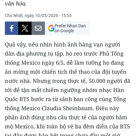
văn hóa.
THỂ THAO
Chủ Nhật, ngày 10/05/2026 - 15:53
GIÁO DỤC
Prefer Nhan Dan
on Google
Y TẾ
Quả vậy, nếu nhìn hình ảnh hàng vạn người
KHOA HỌC - CÔNG NGHỆ
dân địa phương tụ tập, hò reo trước Phủ Tổng
thống Mexico ngày 6/5, dễ lầm tưởng họ đang
MÔI TRƯỜNG
ăn mừng một chiến tích thể thao của đội tuyển
BẠN ĐỌC
nước nhà. Nhưng trong thực tế, 50.000 người đã
tới để tận mắt chiêm ngưỡng nhóm nhạc Hàn
KIỂM CHỨNG THÔNG TIN
Quốc BTS bước ra từ sảnh ban công cùng Tổng
thống Mexico Claudia Sheinbaum. Điều này
TRI THỨC CHUYÊN SÂU
phản ánh đúng nhu cầu thực tế của người hâm
54 DÂN TỘC VIỆT NAM
mộ Mexico, khi toàn bộ vé ba đêm diễn của BTS
tại đây được bán hết trong chưa đầy một giờ.