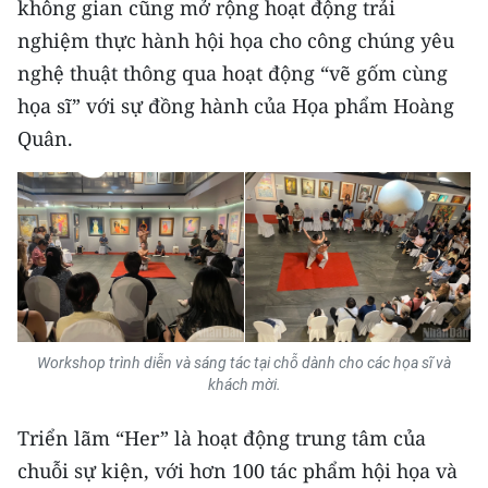
không gian cũng mở rộng hoạt động trải
TIN MỚI
nghiệm thực hành hội họa cho công chúng yêu
nghệ thuật thông qua hoạt động “vẽ gốm cùng
TIN ĐỊA PHƯƠNG
họa sĩ” với sự đồng hành của Họa phẩm Hoàng
Trung du và miền núi phía Bắc
Quân.
Đồng bằng sông Hồng
Bắc Trung Bộ
Duyên hải Nam Trung Bộ và Tây
Nguyên
Đông Nam Bộ
Workshop trình diễn và sáng tác tại chỗ dành cho các họa sĩ và
khách mời.
Đồng bằng sông Cửu Long
Triển lãm “Her” là hoạt động trung tâm của
Chuyên trang Hà Nội
chuỗi sự kiện, với hơn 100 tác phẩm hội họa và
Chuyên trang TP. Hồ Chí Minh