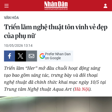
VĂN HÓA
Triển lãm nghệ thuật tôn vinh vẻ đẹp
CHÍNH TRỊ
của phụ nữ
KINH TẾ
10/05/2026 13:14
Prefer Nhan Dan
VĂN HÓA
on Google
Triển lãm “Her” mở đầu chuỗi hoạt động sáng
XÃ HỘI
tạo bao gồm sáng tác, trưng bày và đối thoại
nghệ thuật đã chính thức khai mạc ngày 10/5 tại
PHÁP LUẬT
Trung tâm Nghệ thuật Aqua Art (
Hà Nội
).
DU LỊCH
THẾ GIỚI