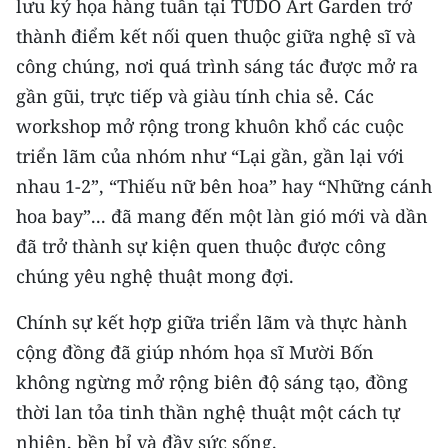
lưu ký họa hàng tuần tại TUDO Art Garden trở
thành điểm kết nối quen thuộc giữa nghệ sĩ và
công chúng, nơi quá trình sáng tác được mở ra
gần gũi, trực tiếp và giàu tính chia sẻ. Các
workshop mở rộng trong khuôn khổ các cuộc
triển lãm của nhóm như “Lại gần, gần lại với
nhau 1-2”, “Thiếu nữ bên hoa” hay “Những cánh
hoa bay”... đã mang đến một làn gió mới và dần
đã trở thành sự kiện quen thuộc được công
chúng yêu nghệ thuật mong đợi.
Chính sự kết hợp giữa triển lãm và thực hành
cộng đồng đã giúp nhóm họa sĩ Mười Bốn
không ngừng mở rộng biên độ sáng tạo, đồng
thời lan tỏa tinh thần nghệ thuật một cách tự
nhiên, bền bỉ và đầy sức sống.