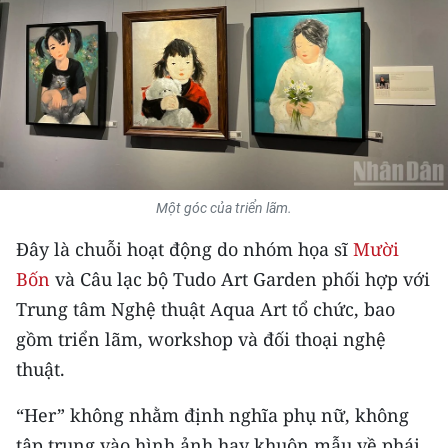
THỂ THAO
GIÁO DỤC
Y TẾ
KHOA HỌC - CÔNG NGHỆ
Một góc của triển lãm.
MÔI TRƯỜNG
Đây là chuỗi hoạt động do nhóm họa sĩ
Mười
BẠN ĐỌC
Bốn
và Câu lạc bộ Tudo Art Garden phối hợp với
Trung tâm Nghệ thuật Aqua Art tổ chức, bao
KIỂM CHỨNG THÔNG TIN
gồm triển lãm, workshop và đối thoại nghệ
TRI THỨC CHUYÊN SÂU
thuật.
54 DÂN TỘC VIỆT NAM
“Her” không nhằm định nghĩa phụ nữ, không
tập trung vào hình ảnh hay khuôn mẫu về phái