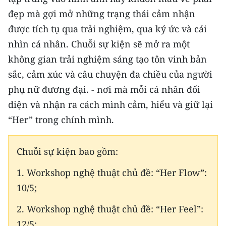
CHƯƠNG TRÌNH OCOP - MỖI XÃ
đẹp mà gợi mở những trạng thái cảm nhận
MỘT SẢN PHẨM
được tích tụ qua trải nghiệm, qua ký ức và cái
nhìn cá nhân. Chuỗi sự kiện sẽ mở ra một
RADIO
không gian trải nghiệm sáng tạo tôn vinh bản
MEDIA CENTER
sắc, cảm xúc và câu chuyện đa chiều của người
phụ nữ đương đại. - nơi mà mỗi cá nhân đối
E-Magazine
diện và nhận ra cách mình cảm, hiểu và giữ lại
Video
“Her” trong chính mình.
Media Chính trị
Chuỗi sự kiện bao gồm:
Media Kinh tế
1. Workshop nghệ thuật chủ đề: “Her Flow”:
Media Văn hóa
10/5;
Media Xã hội
2. Workshop nghệ thuật chủ đề: “Her Feel”:
12/5;