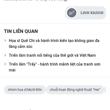
LINH KHÁNH
TIN LIÊN QUAN
Họa sĩ Quế Chi và hành trình kiến tạo không gian đa
tầng cảm xúc
Triển lãm tranh nổi tiếng của thế giới và Việt Nam
Triển lãm "Trẩy" - hành trình mãnh liệt của tranh sơn
mài
nhóm họa sĩ Mười Bốn
chuỗi hoạt động nghệ thuật "Her"
T