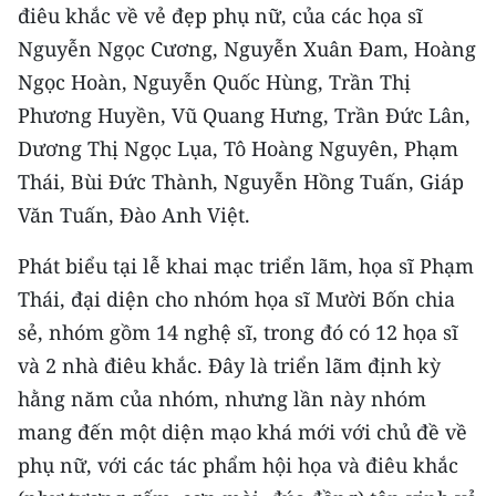
điêu khắc về vẻ đẹp phụ nữ, của các họa sĩ
Nguyễn Ngọc Cương, Nguyễn Xuân Đam, Hoàng
CHUYÊN ĐỀ
Ngọc Hoàn, Nguyễn Quốc Hùng, Trần Thị
CÁC CHUYÊN TRANG
Phương Huyền, Vũ Quang Hưng, Trần Đức Lân,
Dương Thị Ngọc Lụa, Tô Hoàng Nguyên, Phạm
VỀ BÁO NHÂN DÂN
Thái, Bùi Đức Thành, Nguyễn Hồng Tuấn, Giáp
Văn Tuấn, Đào Anh Việt.
THỜI NAY
Phát biểu tại lễ khai mạc triển lãm, họa sĩ Phạm
NHÂN DÂN CUỐI TUẦN
Thái, đại diện cho nhóm họa sĩ Mười Bốn chia
sẻ, nhóm gồm 14 nghệ sĩ, trong đó có 12 họa sĩ
NHÂN DÂN HẰNG THÁNG
và 2 nhà điêu khắc. Đây là triển lãm định kỳ
MUA BÁO
hằng năm của nhóm, nhưng lần này nhóm
mang đến một diện mạo khá mới với chủ đề về
ĐỌC BÁO IN
phụ nữ, với các tác phẩm hội họa và điêu khắc