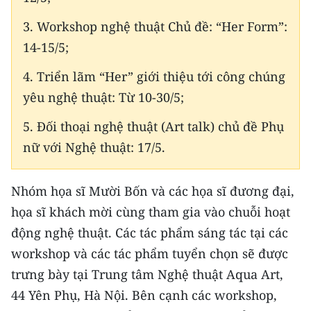
Media Pháp luật
3. Workshop nghệ thuật Chủ đề: “Her Form”:
Media Du lịch
14-15/5;
Media Thế giới
4. Triển lãm “Her” giới thiệu tới công chúng
yêu nghệ thuật: Từ 10-30/5;
Media Thể thao
5. Đối thoại nghệ thuật (Art talk) chủ đề Phụ
Media Giáo dục
nữ với Nghệ thuật: 17/5.
Media Y tế
Media Khoa học - Công nghệ
Nhóm họa sĩ Mười Bốn và các họa sĩ đương đại,
họa sĩ khách mời cùng tham gia vào chuỗi hoạt
Media Môi trường
động nghệ thuật. Các tác phẩm sáng tác tại các
Ảnh
workshop và các tác phẩm tuyển chọn sẽ được
trưng bày tại Trung tâm Nghệ thuật Aqua Art,
Infographic
44 Yên Phụ, Hà Nội. Bên cạnh các workshop,