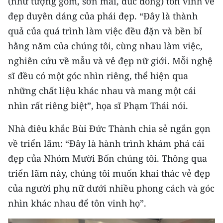
(như tượng gốm, sơn mài, đúc đồng) tôn vinh vẻ
ENGLISH
đẹp duyên dáng của phái đẹp. “Đây là thành
quả của quá trình làm việc đều đặn và bền bỉ
中文
hằng năm của chúng tôi, cùng nhau làm việc,
FRANÇAIS
nghiên cứu về mẫu và vẻ đẹp nữ giới. Mỗi nghệ
sĩ đều có một góc nhìn riêng, thể hiện qua
РУССКИЙ
những chất liệu khác nhau và mang một cái
ESPAÑOL
nhìn rất riêng biệt”, họa sĩ Phạm Thái nói.
한국어
Nhà điêu khắc Bùi Đức Thành chia sẻ ngắn gọn
về triển lãm: “Đây là hành trình khám phá cái
đẹp của Nhóm Mười Bốn chúng tôi. Thông qua
triển lãm này, chúng tôi muốn khai thác vẻ đẹp
của người phụ nữ dưới nhiều phong cách và góc
nhìn khác nhau để tôn vinh họ”.