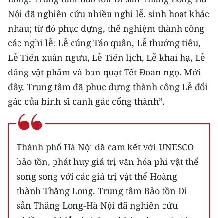
TIN MỚI
Nội đã nghiên cứu nhiều nghi lễ, sinh hoạt khác
nhau; từ đó phục dựng, thể nghiệm thành công
TIN ĐỊA PHƯƠNG
các nghi lễ: Lễ cúng Táo quân, Lễ thướng tiêu,
Trung du và miền núi phía Bắc
Lễ Tiến xuân ngưu, Lễ Tiến lịch, Lễ khai hạ, Lễ
dâng vật phẩm và ban quạt Tết Đoan ngọ. Mới
Đồng bằng sông Hồng
đây, Trung tâm đã phục dựng thành công Lễ đổi
Bắc Trung Bộ
gác của binh sĩ canh gác cổng thành”.
Duyên hải Nam Trung Bộ và Tây
Nguyên
Thành phố Hà Nội đã cam kết với UNESCO
Đông Nam Bộ
bảo tồn, phát huy giá trị văn hóa phi vật thể
Đồng bằng sông Cửu Long
song song với các giá trị vật thể Hoàng
thành Thăng Long. Trung tâm Bảo tồn Di
Chuyên trang Hà Nội
sản Thăng Long-Hà Nội đã nghiên cứu
Chuyên trang TP. Hồ Chí Minh