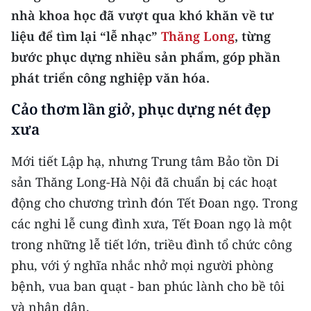
CHƯƠNG TRÌNH OCOP - MỖI XÃ
nhà khoa học đã vượt qua khó khăn về tư
MỘT SẢN PHẨM
liệu để tìm lại “lễ nhạc”
Thăng Long
, từng
bước phục dựng nhiều sản phẩm, góp phần
RADIO
phát triển công nghiệp văn hóa.
MEDIA CENTER
Cảo thơm lần giở, phục dựng nét đẹp
xưa
E-Magazine
Mới tiết Lập hạ, nhưng Trung tâm Bảo tồn Di
Video
sản Thăng Long-Hà Nội đã chuẩn bị các hoạt
Media Chính trị
động cho chương trình đón Tết Đoan ngọ. Trong
các nghi lễ cung đình xưa, Tết Đoan ngọ là một
Media Kinh tế
trong những lễ tiết lớn, triều đình tổ chức công
Media Văn hóa
phu, với ý nghĩa nhắc nhở mọi người phòng
bệnh, vua ban quạt - ban phúc lành cho bề tôi
Media Xã hội
và nhân dân.