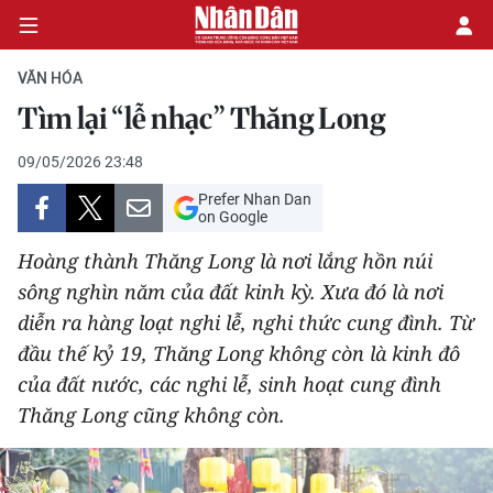
VĂN HÓA
Tìm lại “lễ nhạc” Thăng Long
CHÍNH TRỊ
09/05/2026 23:48
Prefer Nhan Dan
KINH TẾ
on Google
VĂN HÓA
Hoàng thành Thăng Long là nơi lắng hồn núi
sông nghìn năm của đất kinh kỳ. Xưa đó là nơi
XÃ HỘI
diễn ra hàng loạt nghi lễ, nghi thức cung đình. Từ
đầu thế kỷ 19, Thăng Long không còn là kinh đô
PHÁP LUẬT
của đất nước, các nghi lễ, sinh hoạt cung đình
Thăng Long cũng không còn.
DU LỊCH
THẾ GIỚI