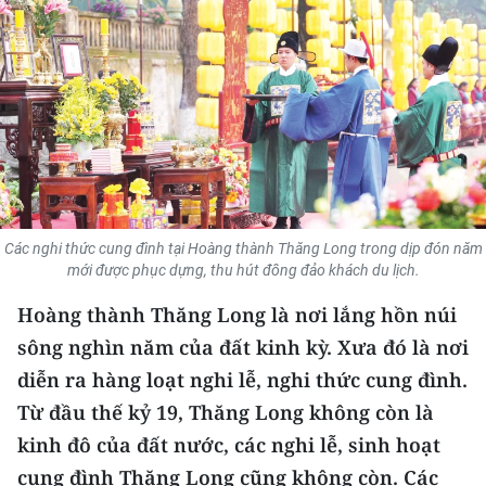
THỂ THAO
GIÁO DỤC
Y TẾ
KHOA HỌC - CÔNG NGHỆ
MÔI TRƯỜNG
Các nghi thức cung đình tại Hoàng thành Thăng Long trong dịp đón năm
mới được phục dựng, thu hút đông đảo khách du lịch.
BẠN ĐỌC
Hoàng thành Thăng Long là nơi lắng hồn núi
KIỂM CHỨNG THÔNG TIN
sông nghìn năm của đất kinh kỳ. Xưa đó là nơi
diễn ra hàng loạt nghi lễ, nghi thức cung đình.
TRI THỨC CHUYÊN SÂU
Từ đầu thế kỷ 19, Thăng Long không còn là
54 DÂN TỘC VIỆT NAM
kinh đô của đất nước, các nghi lễ, sinh hoạt
cung đình Thăng Long cũng không còn. Các