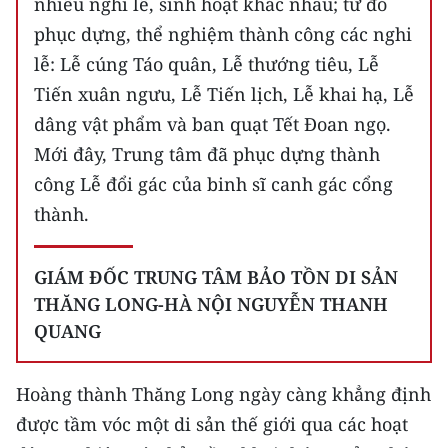
nhiều nghi lễ, sinh hoạt khác nhau; từ đó
phục dựng, thể nghiệm thành công các nghi
CHUYÊN ĐỀ
lễ: Lễ cúng Táo quân, Lễ thướng tiêu, Lễ
CÁC CHUYÊN TRANG
Tiến xuân ngưu, Lễ Tiến lịch, Lễ khai hạ, Lễ
dâng vật phẩm và ban quạt Tết Đoan ngọ.
Mới đây, Trung tâm đã phục dựng thành
VỀ BÁO NHÂN DÂN
công Lễ đổi gác của binh sĩ canh gác cổng
THỜI NAY
thành.
NHÂN DÂN CUỐI TUẦN
GIÁM ĐỐC TRUNG TÂM BẢO TỒN DI SẢN
NHÂN DÂN HẰNG THÁNG
THĂNG LONG-HÀ NỘI NGUYỄN THANH
QUANG
MUA BÁO
Hoàng thành Thăng Long ngày càng khẳng định
ĐỌC BÁO IN
được tầm vóc một di sản thế giới qua các hoạt