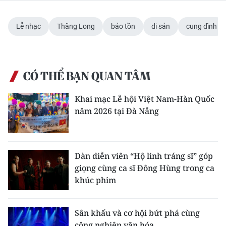
Lễ nhạc
Thăng Long
bảo tồn
di sản
cung đình
CÓ THỂ BẠN QUAN TÂM
Khai mạc Lễ hội Việt Nam-Hàn Quốc
năm 2026 tại Đà Nẵng
Dàn diễn viên “Hộ linh tráng sĩ” góp
giọng cùng ca sĩ Đông Hùng trong ca
khúc phim
Sân khấu và cơ hội bứt phá cùng
công nghiệp văn hóa