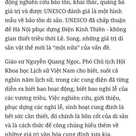
động nghiên cứu bảo tồn, khai thác, quảng bá
ENGLISH
giá trị và được UNESCO đánh giá là một hình
中文
mẫu về bảo tồn di sản. UNESCO đã chấp thuận
để Hà Nội phục dựng Điện Kính Thiên - không
FRANÇAIS
gian thiết triều thời Lê. Song, những giá trị di
sản vật thể mới là “một nửa” của vấn đề.
РУССКИЙ
Giáo sư Nguyễn Quang Ngọc, Phó Chủ tịch Hội
ESPAÑOL
Khoa học Lịch sử Việt Nam cho biết, suốt cả
한국어
nghìn năm lịch sử, trong các cung điện đã từng
diễn ra biết bao hoạt động, biết bao nghi lễ của
các vương triều. Việc nghiên cứu, giới thiệu,
phục dựng các nghi lễ, sinh hoạt cung đình là
hết sức cần thiết, đó chính là hồn cốt của di sản
và là cách thức để công chúng hiểu thêm về
những giá trị văn hóa cung đình xưa kia.