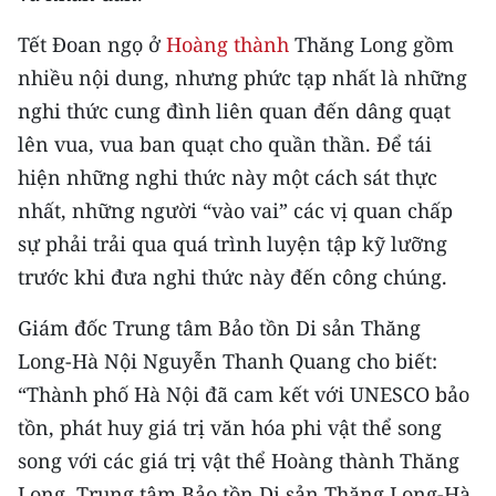
Media Pháp luật
Tết Đoan ngọ ở
Hoàng thành
Thăng Long gồm
Media Du lịch
nhiều nội dung, nhưng phức tạp nhất là những
Media Thế giới
nghi thức cung đình liên quan đến dâng quạt
lên vua, vua ban quạt cho quần thần. Để tái
Media Thể thao
hiện những nghi thức này một cách sát thực
Media Giáo dục
nhất, những người “vào vai” các vị quan chấp
sự phải trải qua quá trình luyện tập kỹ lưỡng
Media Y tế
trước khi đưa nghi thức này đến công chúng.
Media Khoa học - Công nghệ
Giám đốc Trung tâm Bảo tồn Di sản Thăng
Media Môi trường
Long-Hà Nội Nguyễn Thanh Quang cho biết:
“Thành phố Hà Nội đã cam kết với UNESCO bảo
Ảnh
tồn, phát huy giá trị văn hóa phi vật thể song
Infographic
song với các giá trị vật thể Hoàng thành Thăng
Long. Trung tâm Bảo tồn Di sản Thăng Long-Hà