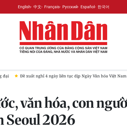
English
中文
Français
Русский
Español
한국어
m 2026
Khởi động chương trình xét chọn “Doanh nghiệp đạt 
ớc, văn hóa, con ngườ
n Seoul 2026