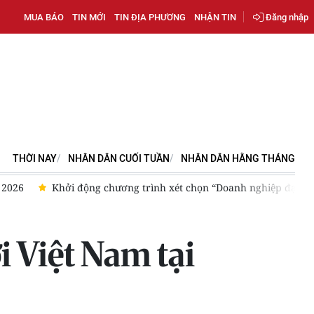
MUA BÁO
TIN MỚI
TIN ĐỊA PHƯƠNG
NHẬN TIN
Đăng nhập
THỜI NAY
NHÂN DÂN CUỐI TUẦN
NHÂN DÂN HẰNG THÁNG
chuẩn văn hóa kinh doanh Việt Nam” năm 2026
Dàn diễn viên
i Việt Nam tại