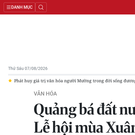
DANH MỤC
Thứ Sáu 07/08/2026
ng đại
Đề xuất nghỉ 4 ngày liên tục dịp Ngày Văn hóa Việt Na
VĂN HÓA
Quảng bá đất nư
Lễ hội mùa Xuâ