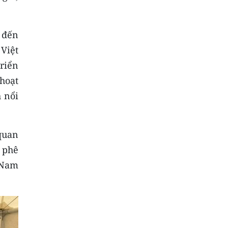
 đến
Việt
riển
hoạt
h nổi
quan
 phê
 Nam