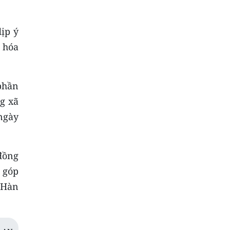
ịp ý
 hóa
phần
ng xã
gày
 đồng
i góp
-Hàn