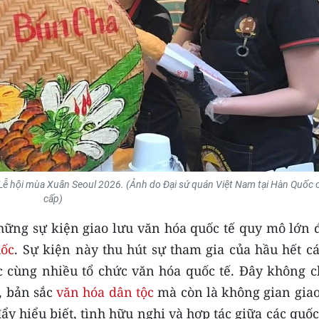
i Lễ hội mùa Xuân Seoul 2026. (Ảnh do Đại sứ quán Việt Nam tại Hàn Quốc
cấp)
hững sự kiện giao lưu văn hóa quốc tế quy mô lớn 
ốc
. Sự kiện này thu hút sự tham gia của hầu hết c
c cùng nhiều tổ chức văn hóa quốc tế. Đây không ch
, bản sắc
văn hóa dân tộc
mà còn là không gian giao
y hiểu biết, tình hữu nghị và hợp tác giữa các quốc