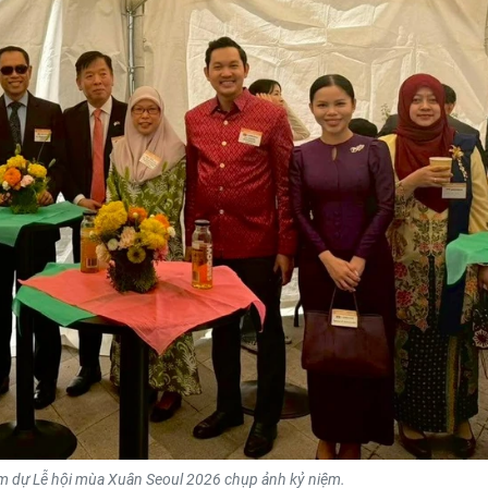
m dự Lễ hội mùa Xuân Seoul 2026 chụp ảnh kỷ niệm.