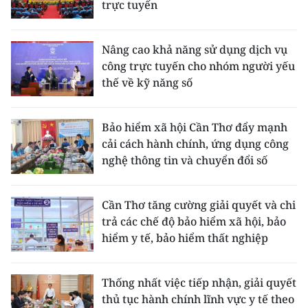
trực tuyến
TIN MỚI
TIN ĐỊA PHƯƠNG
Nâng cao khả năng sử dụng dịch vụ
công trực tuyến cho nhóm người yếu
Trung du và miền núi phía Bắc
thế về kỹ năng số
Đồng bằng sông Hồng
Bảo hiểm xã hội Cần Thơ đẩy mạnh
Bắc Trung Bộ
cải cách hành chính, ứng dụng công
nghệ thông tin và chuyển đổi số
Duyên hải Nam Trung Bộ và Tây
Nguyên
Cần Thơ tăng cường giải quyết và chi
Đông Nam Bộ
trả các chế độ bảo hiểm xã hội, bảo
hiểm y tế, bảo hiểm thất nghiệp
Đồng bằng sông Cửu Long
Chuyên trang Hà Nội
Thống nhất việc tiếp nhận, giải quyết
thủ tục hành chính lĩnh vực y tế theo
Chuyên trang TP. Hồ Chí Minh