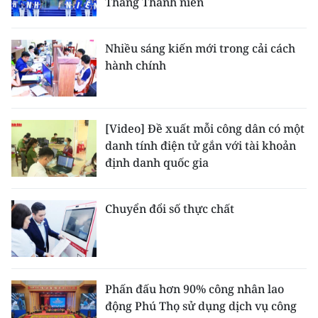
Tháng Thanh niên
Media Pháp luật
Media Du lịch
Nhiều sáng kiến mới trong cải cách
hành chính
Media Thế giới
Media Thể thao
[Video] Đề xuất mỗi công dân có một
Media Giáo dục
danh tính điện tử gắn với tài khoản
Media Y tế
định danh quốc gia
Media Khoa học - Công nghệ
Chuyển đổi số thực chất
Media Môi trường
Ảnh
Infographic
Phấn đấu hơn 90% công nhân lao
động Phú Thọ sử dụng dịch vụ công