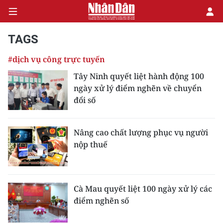
TAGS
#dịch vụ công trực tuyến
CHÍNH TRỊ
Tây Ninh quyết liệt hành động 100
ngày xử lý điểm nghẽn về chuyển
KINH TẾ
đổi số
VĂN HÓA
Nâng cao chất lượng phục vụ người
XÃ HỘI
nộp thuế
PHÁP LUẬT
DU LỊCH
Cà Mau quyết liệt 100 ngày xử lý các
điểm nghẽn số
THẾ GIỚI