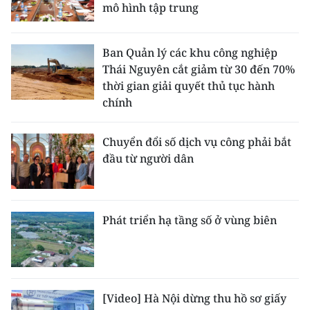
mô hình tập trung
CHUYÊN ĐỀ
Ban Quản lý các khu công nghiệp
CÁC CHUYÊN TRANG
Thái Nguyên cắt giảm từ 30 đến 70%
thời gian giải quyết thủ tục hành
chính
VỀ BÁO NHÂN DÂN
THỜI NAY
Chuyển đổi số dịch vụ công phải bắt
đầu từ người dân
NHÂN DÂN CUỐI TUẦN
NHÂN DÂN HẰNG THÁNG
Phát triển hạ tầng số ở vùng biên
MUA BÁO
ĐỌC BÁO IN
[Video] Hà Nội dừng thu hồ sơ giấy