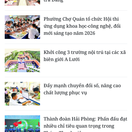
CHƯƠNG TRÌNH OCOP - MỖI XÃ
MỘT SẢN PHẨM
Phường Chợ Quán tổ chức Hội thi
ứng dụng khoa học-công nghệ, đổi
RADIO
mới sáng tạo năm 2026
MEDIA CENTER
Khởi công 3 trường nội trú tại các xã
E-Magazine
biên giới A Lưới
Video
Media Chính trị
Đẩy mạnh chuyển đổi số, nâng cao
chất lượng phục vụ
Media Kinh tế
Media Văn hóa
Thành đoàn Hải Phòng: Phấn đấu đạt
Media Xã hội
nhiều chỉ tiêu quan trọng trong