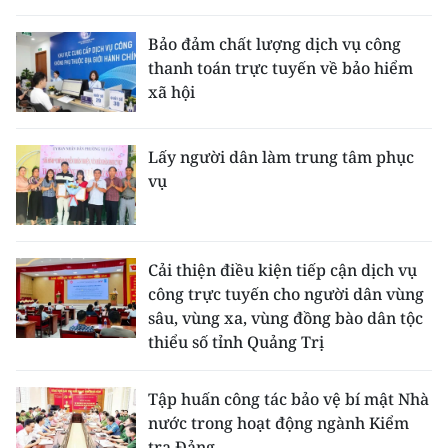
THỂ THAO
Bảo đảm chất lượng dịch vụ công
thanh toán trực tuyến về bảo hiểm
GIÁO DỤC
xã hội
Y TẾ
Lấy người dân làm trung tâm phục
KHOA HỌC - CÔNG NGHỆ
vụ
MÔI TRƯỜNG
BẠN ĐỌC
Cải thiện điều kiện tiếp cận dịch vụ
công trực tuyến cho người dân vùng
KIỂM CHỨNG THÔNG TIN
sâu, vùng xa, vùng đồng bào dân tộc
thiểu số tỉnh Quảng Trị
TRI THỨC CHUYÊN SÂU
Tập huấn công tác bảo vệ bí mật Nhà
54 DÂN TỘC VIỆT NAM
nước trong hoạt động ngành Kiểm
tra Đảng